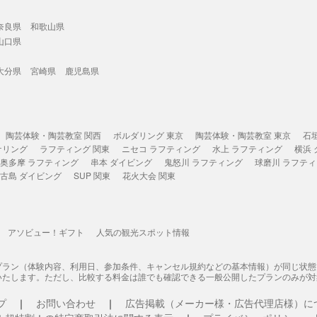
奈良県
和歌山県
山口県
大分県
宮崎県
鹿児島県
陶芸体験・陶芸教室 関西
ボルダリング 東京
陶芸体験・陶芸教室 東京
石
ケリング
ラフティング 関東
ニセコ ラフティング
水上 ラフティング
横浜
奥多摩 ラフティング
串本 ダイビング
鬼怒川 ラフティング
球磨川 ラフテ
古島 ダイビング
SUP 関東
花火大会 関東
アソビュー！ギフト
人気の観光スポット情報
プラン（体験内容、利用日、参加条件、キャンセル規約などの基本情報）が同じ状
いたします。ただし、比較する料金は誰でも確認できる一般公開したプランのみが対
プ
お問い合わせ
広告掲載（メーカー様・広告代理店様）に