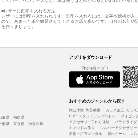
クカバー、ペンケースなど。革は使うほど味が出るといわれているた
■レザーに刻印を入れる方法
レザーには刻印を入れられます。刻印を入れるには、文字や絵柄が入
ので、あまった革で練習させてくれるお店が多いです。自分の名前や
を作りましょう。
アプリをダウンロード
iPhone版アプリ
おすすめのジャンルから探す
陶芸体験･陶芸教室
ガラス細工･ガラス
SUP･スタンドアップパドル
ダイビン
山形県
福島県
アクセサリー手作り体験
パラグライダ
千葉県
東京都
神奈川県
キャンドル作り
シルバーアクセサリー
着物・浴衣レンタル
脱出ゲーム
バ