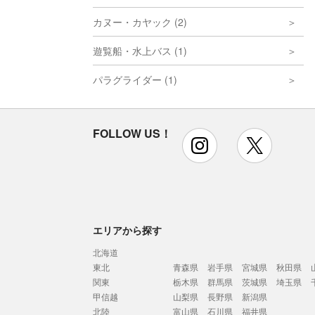
カヌー・カヤック (2)
遊覧船・水上バス (1)
パラグライダー (1)
FOLLOW US！
instagram
x
エリアから探す
北海道
東北
青森県
岩手県
宮城県
秋田県
関東
栃木県
群馬県
茨城県
埼玉県
甲信越
山梨県
長野県
新潟県
北陸
富山県
石川県
福井県