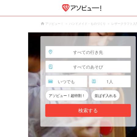
アソビュー！
ハンドメイド・ものづくり
レザークラフト入
すべての行き先
すべてのあそび
いつでも
1
人
アソビュー！超特割！
並ばず入れる
検索する