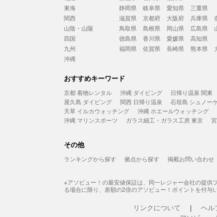
東海
静岡県
岐阜県
愛知県
三重県
関西
滋賀県
京都府
大阪府
兵庫県
山陰・山陽
鳥取県
島根県
岡山県
広島県
四国
徳島県
香川県
愛媛県
高知県
九州
福岡県
佐賀県
長崎県
熊本県
沖縄
おすすめキーワード
京都 着物レンタル
沖縄 ダイビング
日帰り温泉 関東
屋久島 ダイビング
関西 日帰り温泉
石垣島 シュノー
天草 イルカウォッチング
沖縄 ホエールウォッチング
沖縄 マリンスポーツ
ガラス細工・ガラス工房 東京
宮
その他
ランキングから探す
拠点から探す
掲載お問い合わせ
※アソビュー！の最安値保証は、同一レジャー会社の提供
る場合に限り、差額の2倍のアソビュー！ポイントを付与
リンクについて
ヘル