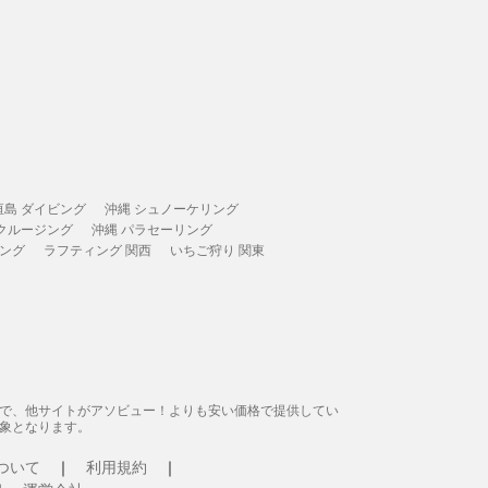
垣島 ダイビング
沖縄 シュノーケリング
 クルージング
沖縄 パラセーリング
ィング
ラフティング 関西
いちご狩り 関東
態で、他サイトがアソビュー！よりも安い価格で提供してい
象となります。
ついて
利用規約