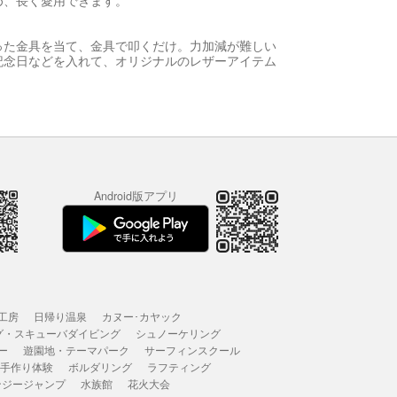
め、長く愛用できます。
った金具を当て、金具で叩くだけ。力加減が難しい
記念日などを入れて、オリジナルのレザーアイテム
Android版アプリ
工房
日帰り温泉
カヌー･カヤック
グ・スキューバダイビング
シュノーケリング
ー
遊園地・テーマパーク
サーフィンスクール
 手作り体験
ボルダリング
ラフティング
ンジージャンプ
水族館
花火大会