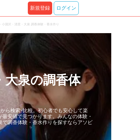
新規登録
ログイン
・小淵沢・清里・大泉 調香体験・香水作り
・大泉の調香体
から検索･比較。初心者でも安心して楽
が最安値で見つかります。みんなの体験・
泉で調香体験・香水作りを探すならアソビ