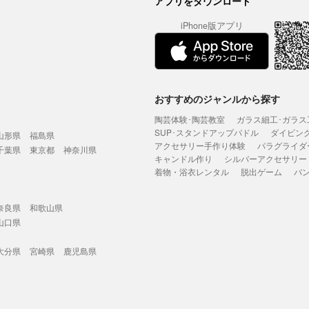
アプリをダウンロード
iPhone版アプリ
おすすめのジャンルから探す
陶芸体験･陶芸教室
ガラス細工･ガラス
SUP･スタンドアップパドル
ダイビン
山形県
福島県
アクセサリー手作り体験
パラグライダ
千葉県
東京都
神奈川県
キャンドル作り
シルバーアクセサリー
着物・浴衣レンタル
脱出ゲーム
バ
奈良県
和歌山県
山口県
大分県
宮崎県
鹿児島県