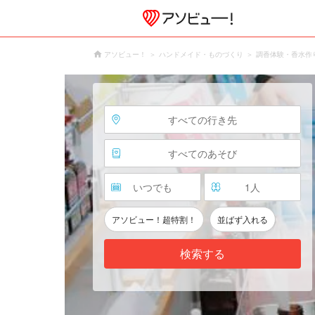
アソビュー！
ハンドメイド・ものづくり
調香体験・香水作
すべての行き先
すべてのあそび
いつでも
1
人
アソビュー！超特割！
並ばず入れる
検索する