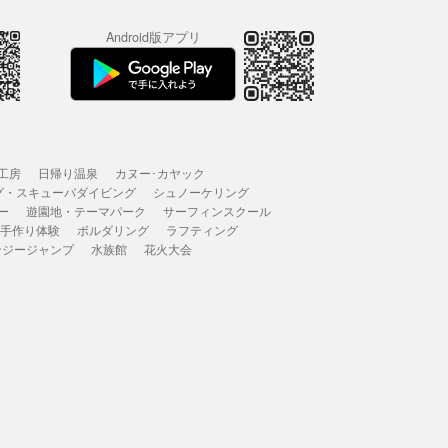
Android版アプリ
工房
日帰り温泉
カヌー･カヤック
グ・スキューバダイビング
シュノーケリング
ー
遊園地・テーマパーク
サーフィンスクール
 手作り体験
ボルダリング
ラフティング
ンジージャンプ
水族館
花火大会