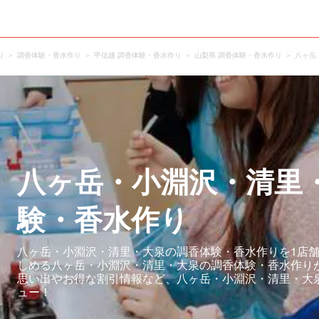
り
調香体験・香水作り
甲信越 調香体験・香水作り
山梨県 調香体験・香水作り
八ヶ岳
八ヶ岳・小淵沢・清里
験・香水作り
八ヶ岳・小淵沢・清里・大泉の調香体験・香水作りを1店舗
しめる八ヶ岳・小淵沢・清里・大泉の調香体験・香水作り
思い出やお得な割引情報など、八ヶ岳・小淵沢・清里・大
ュー！