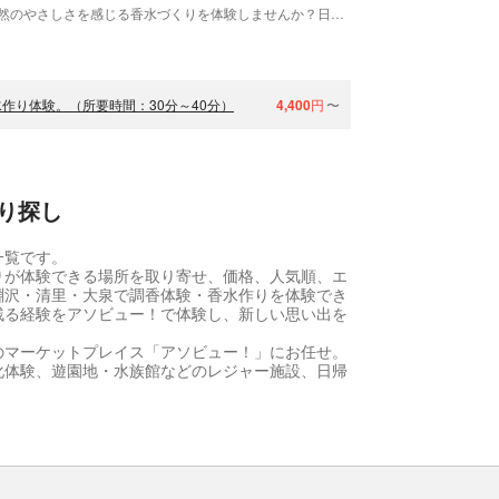
山梨・北杜市の静かな香水工房「金熊香水」で、自然のやさしさを感じる香水づくりを体験しませんか？日本の風土に寄り添った、毎日の暮らしに馴染む香りを、ブレンドしていきます。自分の「好き」を見つめる、心ほどけるひとときを体験いただけます。
作り体験。（所要時間：30分～40分）
4,400
円
〜
り探し
一覧です。
りが体験できる場所を取り寄せ、価格、人気順、エ
淵沢・清里・大泉で調香体験・香水作りを体験でき
残る経験をアソビュー！で体験し、新しい思い出を
のマーケットプレイス「アソビュー！」にお任せ。
化体験、遊園地・水族館などのレジャー施設、日帰