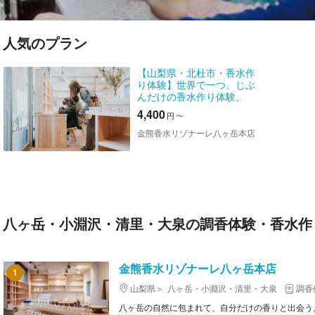
人気のプラン
【山梨県・北杜市・香水作
り体験】世界で一つ。じぶ
んだけの香水作り体験。
（所要時間：30分～40分）
4,400
円
〜
金熊香水リゾナーレ八ヶ岳本店
八ヶ岳・小淵沢・清里・大泉の調香体験・香水作
金熊香水リゾナーレ八ヶ岳本店
1
山梨県
八ヶ岳・小淵沢・清里・大泉
調香
八ヶ岳の自然に包まれて、自分だけの香りと出会う