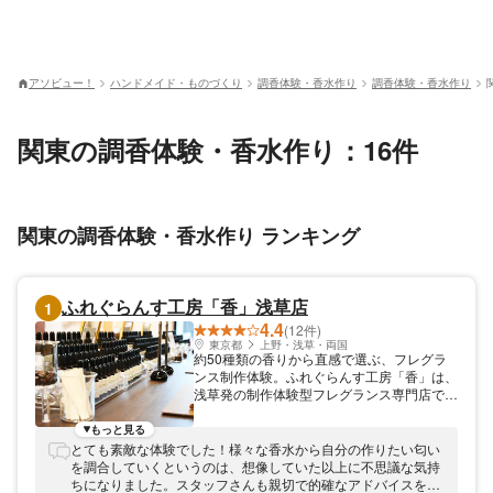
アソビュー！
ハンドメイド・ものづくり
調香体験・香水作り
調香体験・香水作り
関東の調香体験・香水作り：16件
関東の調香体験・香水作り ランキング
ふれぐらんす工房「香」浅草店
1
4.4
(12件)
東京都
上野・浅草・両国
約50種類の香りから直感で選ぶ、フレグラ
ンス制作体験。ふれぐらんす工房「香」は、
浅草発の制作体験型フレグランス専門店で
す。 約50種類の香りサンプルから、直感で
好きな香りをお選びいただきます 。香料名
もっと見る
は公開されていないため、“香りそのもの”と
とても素敵な体験でした！様々な香水から自分の作りたい匂い
向き合える特別な体験です 。 店内に置いて
を調合していくというのは、想像していた以上に不思議な気持
ございます香りのサンプルにはそれぞれ
ちになりました。スタッフさんも親切で的確なアドバイスをく