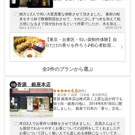
地区は、昔からの下町の情緒が残る街として
人気の観光スポットです。 文化・芸術が根
付く地で、日本の香り文化を楽しみません
相方と2人で伺い大変貴重な体験させて頂きました。 素材の粉
か。
末をすり鉢で数種類混合させて、それに少しずつ水を加えて粘
土状になるまで混ぜ合わせるという作業でしたが、水を加えて
kyoさまの口コミ
2024/12/15
からの作業が結構力がいる作業でした。 相方(女性)は粉末と水
が上手く混ざらず、なかなか粘土上にならなくて苦戦していた
ので、私が手伝って仕上げました。 女性には少々キツい作業か
【東京・台東区・匂い袋制作体験】自
も知れません。 粘土状にしてからは成形作業になりますが、私
分だけの香りを作ろう♪初心者歓迎・
は無難な円錐形と渦巻き(蚊取線香状)、テトラポット状を、相
二つの匂い袋を手作り！芸術の街で1
方は三角錐や円錐形を作っていました。 これは持ち帰れるので
時間でできるお香体験（材料費込）
乾燥が終わったら試してみようと思います。 大変貴重な時間と
体験をさせて頂き、ありがとうございました。
全3件のプランから選ぶ
香源 銀座本店
10
4.8
(8件)
東京都
銀座・日本橋・東京駅周辺
香源 銀座本店は格式高く上質な品が何でも
揃う街・銀座の地に、2014年8月18日に開
店しました。 銀座で日本の「香り」文化を
世界に広める役割を担う、香源の旗艦店舗で
す。 日本全国の上質な香りを取り揃え、み
なさまをお待ちしております。 香源は「日
本日2人でお香作り体験をさせて頂きました。 店員さんはとて
本のお香の情報発信源」であり、お客様に最
も親切でわかりやすくお香についての説明をしてくれました!!!
適なお香をご提案できる「お香コンシェルジ
お香について詳しく無い人でも楽しめる体験になっていて大満