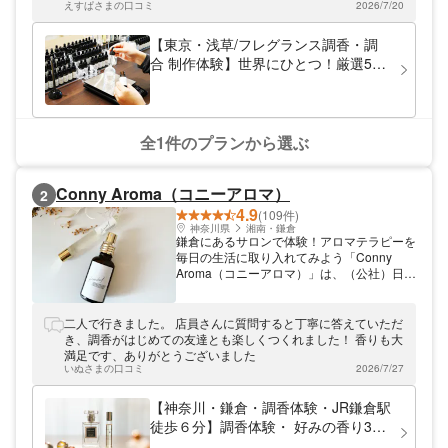
「元カレ」 「深夜3時」 「エレベーターホ
えすぱさまの口コミ
2026/7/20
ださり、大満足でした！！
ール」等のユニークな名前がつけられており
ます 。 お時間を気にせずお席にお掛けいた
【東京・浅草/フレグランス調香・調
だきながら、ゆっくり香りを選ぶ時間をお楽
合 制作体験】世界にひとつ！厳選50
しみくださいませ。 テスト調香 本番調合の
種類以上のハイグレード香料から選ぶ
前に、3回テスト調合をして完成前に香りを
★フレグランス製作調香体験/50ml★
嗅いでいただくことが可能です 。 お客様ご
自身で調香体験を行います 。 お気に入りの
＜ご家族・カップル・おひとり様にお
香料が混ざり合っていく様子をお楽しみく
すすめ＞
全1件のプランから選ぶ
ださいませ。
Conny Aroma（コニーアロマ）
2
4.9
(109件)
神奈川県
湘南・鎌倉
鎌倉にあるサロンで体験！アロマテラピーを
毎日の生活に取り入れてみよう「Conny
Aroma（コニーアロマ）」は、（公社）日本
アロマ環境協会総合資格認定校のアロマテラ
ピーサロンです。どなたでも簡単に健康管理
に役立てるよう、毎日の生活にアロマテラピ
二人で行きました。 店員さんに質問すると丁寧に答えていただ
ーを取り入れる方法をご紹介しています。初
き、調香がはじめての友達とも楽しくつくれました！ 香りも大
心者の方から資格取得まで幅広く対応してい
満足です、ありがとうございました
ます。どうぞお気軽にお問い合わせくださ
いぬさまの口コミ
2026/7/27
い。
【神奈川・鎌倉・調香体験・JR鎌倉駅
徒歩６分】調香体験・ 好みの香り3つ
を選んで、蒸留香水（スプレー）かロ