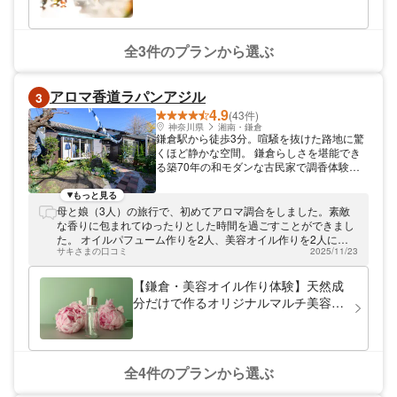
ールオンオイルを作製
全3件のプランから選ぶ
アロマ香道ラパンアジル
3
4.9
(43件)
神奈川県
湘南・鎌倉
鎌倉駅から徒歩3分。喧騒を抜けた路地に驚
くほど静かな空間。 鎌倉らしさを堪能でき
る築70年の和モダンな古民家で調香体験。
ひと味違う大人の鎌倉散策はいかがでしょう
か。 草花から抽出した100%天然成分のアロ
もっと見る
マオイルで香水調香・美容オイル・ネイル&
母と娘（3人）の旅行で、初めてアロマ調合をしました。素敵
ハンドオイルのブレンド体験。 アロマ調香
な香りに包まれてゆったりとした時間を過ごすことができまし
は植物から抽出した天然の香りのためほのか
た。 オイルパフューム作りを2人、美容オイル作りを2人に分
に香ります。 心を満たす香り、自分だけの
サキさまの口コミ
2025/11/23
かれて体験しました。 オイルパフューム作りは、多数のサンプ
香り、ペアリング香水、強い香りが苦手で上
ルから気に入った香りを数種類選んで作りました。 美容オイル
品な香りを作りたい方におすすめです。 美
作りも好みのオイルを数種類組み合わせた後に、香りも選んで
【鎌倉・美容オイル作り体験】天然成
容オイルは数種類のベースオイルとなりたい
作りました。 先生の優しいアドバイスを受けながら楽しく作れ
分だけで作るオリジナルマルチ美容オ
お肌に近づけるアロマオイルをブレンドして
ました。ボトルやラベルも選べたのも愛着が増して嬉しかった
イル☆顔・髪・ネイルに
いきます。 お顔だけでなく頭皮などにも使
です。 機会がありましたらまた是非利用したいです。
えるので男性にも人気です。 ネイル&ハンド
オイルは爪にも手にも両方お使い頂けます。
少量ですが汎用性が高いのでアロマ初心者の
全4件のプランから選ぶ
方にも人気です。 アロマエステティシャ
ン、心理カウンセラーの資格を持つアロマ調