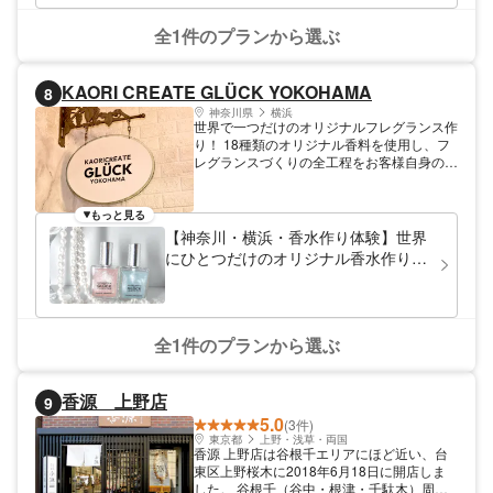
全1件のプランから選ぶ
KAORI CREATE GLÜCK YOKOHAMA
8
神奈川県
横浜
世界で一つだけのオリジナルフレグランス作
り！ 18種類のオリジナル香料を使用し、フ
レグランスづくりの全工程をお客様自身の手
でおつくりいただけます！ ​​​​​​​​​​GLÜCK(グリュ
ック)はドイツ語で「幸運」「幸福」という
意味をもちます。 皆様のもとへ香りに乗っ
もっと見る
て幸せが訪れますように。 香りによって幸
【神奈川・横浜・香水作り体験】世界
せな気持ちになりますように。 そんな思い
にひとつだけのオリジナル香水作り！
でこの名前を付けました。 オリジナル香料
好みの色付け＆ラメ追加で「推し香
は全18種類。 自分だけの香りをつくる方、
水」にも大人気♪｜石川町駅徒歩8分
プレゼントで作る方、お互いに交換する方、
推し香水をつくる方、などなど… 様々なお
客様にご来店いただいております。 店舗で
全1件のプランから選ぶ
作成できる物は2種類 オリジナル香水（雑貨
扱い） オリジナルディフューザー
香源 上野店
9
5.0
(3件)
東京都
上野・浅草・両国
香源 上野店は谷根千エリアにほど近い、台
東区上野桜木に2018年6月18日に開店しま
した。 谷根千（谷中・根津・千駄木）周辺