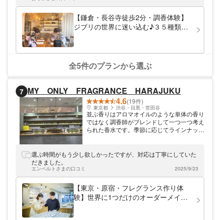
【鎌倉・長谷寺徒歩2分・調香体験】
ジブリの世界に迷い込む♪３５種類の
100％天然精油で自分だけの香りを！
選べる香水瓶で特別な体験。6月は長
谷寺の紫陽花も見頃です♪
全5件のプランから選ぶ
MY ONLY FRAGRANCE HARAJUKU
7
4.6
(19件)
東京都
渋谷・目黒・世田谷
並ぶ香りはアロマオイルのような単体の香り
ではなく調香師がブレンドして一つ一つ考え
られた香水です。季節に応じてラインナップ
を変更したり、季節限定のフレグランスや原
宿店限定の香りもご用意しています。 香り
に興味のある方もこれまで香りに興味がなか
選ぶ時間がもう少し欲しかったですが、対応は丁寧にしていた
った方も、是非一度ご来店くださいませ。
だきました。
エンペルトさまの口コミ
2025/9/23
【東京・原宿・フレグランス作り体
験】世界に1つだけのオーダーメイド
フレグランスづくり♪専属スタッフの
アドバイスで初心者でも安心！