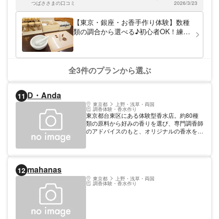
ュ」のいるお店です。 日本全国のお香メー
つばささまの口コミ
2026/3/23
足でした。 この度はありがとうございました！！
カーさんのお香・お線香約5000種類以上を
取り揃え、皆様をお待ちしております。 ゆ
【東京・銀座・お香手作り体験】数種
ったり、楽しみながら、お好きな香りを一緒
類の調合から選べる♪初心者OK！練っ
に探してみませんか？
て自由に成形できる！東銀座駅徒歩1
分の駅チカ店舗（材料費込）
全3件のプランから選ぶ
D・Anda
11
東京都
上野・浅草・両国
調香体験・香水作り
東京都台東区にある体験型香水店。約80種
類の原料から好みの香りを選び、専門調香師
のアドバイスのもと、オリジナルの香水を作
ることができる。好きな香り、自身を表現で
きる香りを作れるので、高級感のある香りを
堪能できる。個人ではもちろん、カップルや
友だち、家族などで香水作りを楽しめる。
mahanas
12
東京都
上野・浅草・両国
調香体験・香水作り