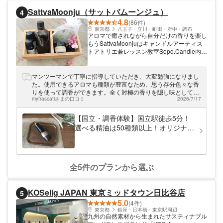
香デザイナーがアドバイスをいたしますので
SattvaMoonju（サットバムーンジュ）
4
調香が初めての方でも安心して体験していた
4.8
だけます。 鎌倉の紫陽花で染めた商品を販
(86件)
売するアパレルブランドの店舗内にて営業し
東京都
八王子・立川・町田・府中・調布
アロマで癒されながら自分だけの香りを楽し
ているので、お待ち頂いている間もゆったり
もうSattvaMoonjuはキャンドルアーティス
と鎌倉時間をお過ごしください。
トアトリエ兼レッスン教室Sopo.Candle内に
あり、キャンドルやレッスン風景にも出会え
る素敵な空間です。それぞれにぴったりなお
好きなアロマを使い、オリジナルのアロマ作
マンツーマンで丁寧に指導していただき、大変勉強になりまし
品を作ることができます。国立駅から徒歩5
た。使用できるアロマも種類が豊富なため、思う存分色々な香
分とアクセス便利です。
りを使って調香ができます。全く対極の香りを隠し味として使
myfrascatiさまの口コミ
2026/7/17
用して、深みと余韻のある香りを作ることができました。また
機会があれば新たな香りに挑戦させていただきたいと思いま
す。
【国立・調香体験】国立駅徒歩5分！
選べる精油は50種類以上！オリジナル
天然フレグランス（調香）体験
全5件のプランから選ぶ
KOSelig JAPAN 東京ミッドタウン日比谷店
5
5.0
(4件)
東京都
銀座・日本橋・東京駅周辺
九州の自然素材から生まれたサスティナブル