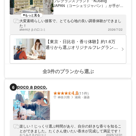
フレグランスブランド「KOSelig
JAPAN（コーシェリジャパン）」が手がけ
る、世界に一つだけのオリジナルキャンドル
作り体験。東京ミッドタウン日比谷の店内
もっと見る
で、手ぶらでお気軽にお楽しみいただけま
大変素晴らしい接客で、とても心地の良い調香体験ができまし
す。 まずは「9KOS（ナインコース）」シリ
た！
ーズから、Cosme Kitchenでも人気の「阿蘇
akemiさまの口コミ
2026/7/22
のヒノキ」など8種類の中からお好きな香り
を選択。続いて50種類以上の色とりどりの
【東京・日比谷・香り体験】約1.6万
パーツキャンドルで自由に彩り、ご自身のパ
通りから選ぶオリジナルフレグランス
ーソナルカラーや「推し」のメンバーカラー
作り（30分・少人数制）
で個性を表現します。最後はラベルシール
に、お名前やメッセージを最大8文字の金箔
押しで刻印すれば、あなただけの一品が完成
です。 所要時間はおよそ10〜30分。専用ボ
全3件のプランから選ぶ
ックスと巾着袋付きで、その日のお持ち帰り
はもちろん、大切な方への特別なギフトや、
自分自身へのご褒美にも最適。香りとカラー
poco a poco.
6
を通して、こころが動く特別なひとときをお
4.8
過ごしください。
(11件)
神奈川県
湘南・鎌倉
楽しい！じっくり選ぶ時間があり、自分の好きな香りを知るこ
とができました。たくさん使いたい香水が完成して満足です！
おうみさまの口コミ
2025/12/31