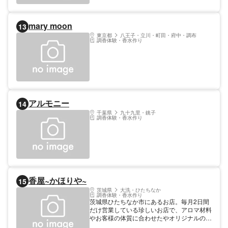
mary moon
13
東京都
八王子・立川・町田・府中・調布
調香体験・香水作り
アルモニー
14
千葉県
九十九里・銚子
調香体験・香水作り
香屋~かほりや~
15
茨城県
大洗・ひたちなか
調香体験・香水作り
茨城県ひたちなか市にあるお店。毎月2日間
だけ営業している珍しいお店で、アロマ材料
やお客様の体質に合わせたやオリジナルの漢
方を販売している。アロマや漢方講座も開催