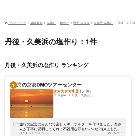
アソビュー！
体験観光
塩作り
塩作り
関西 塩作り
京都府 塩作り
丹後・久美浜
丹後・久美浜の塩作り：1件
丹後・久美浜の塩作り ランキング
海の京都DMOツアーセンター
1
4.8
(154件)
京都府
丹後・久美浜
旅行の記念にみんなで楽しくキーホルダーを作りました。奥さ
んが丁寧に説明してくれて不器用な私もいいのが出来ました。
びんちゃんさまの口コミ
2026/7/14