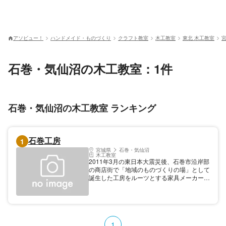
アソビュー！
ハンドメイド・ものづくり
クラフト教室
木工教室
東北 木工教室
石巻・気仙沼の木工教室：1件
石巻・気仙沼の木工教室 ランキング
石巻工房
1
宮城県
石巻・気仙沼
木工教室
2011年3月の東日本大震災後、石巻市沿岸部
の商店街で「地域のものづくりの場」として
誕生した工房をルーツとする家具メーカー。
被災を背景とした経緯から製品には耐久性、
強度と加工性に優れた2×4規格のレッドシダ
ーを主に使用してきたほか、近年ではサステ
ナブルな素材として宮城県産の木材や屋久島
地杉など国産材や集成材も多く採用してい
1
る。全国にギャラリーや販売店を置くほか、