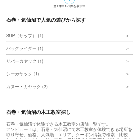
石巻の工房ではカスタマイズや特注の相談も
全
1
件中
1~1
件を表示中
承る。
石巻・気仙沼で人気の遊びから探す
SUP（サップ） (1)
パラグライダー (1)
リバーカヤック (1)
シーカヤック (1)
カヌー・カヤック (2)
石巻・気仙沼の木工教室探し
石巻・気仙沼で体験できる木工教室の店舗一覧です。
アソビュー！は、石巻・気仙沼にて木工教室が体験できる場所を
取り寄せ、価格、人気順、エリア、クーポン情報で検索・比較