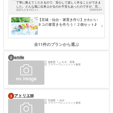
め、ハーバリウムやタッセルなど、幅広い体
丁寧に教えてくださるので、安心して楽しく作ることができま
験レッスンを開催しています。フランスや手
した。どんな風に出来上がるのか不安もあったのですが、完成
作りクラフトに少しでも興味のある方は、ぜ
ぽぽちさまの口コミ
2026/6/24
して送られてきた作品に大満足。一つずつ素敵な袋詰めされて
ひ一度ご参加ください。当サロンまではJR
おり、とっても可愛かったです。使うのがもったいないくらい
仙台駅から徒歩6分と、アクセス便利にお越
で、まずは4匹の猫ちゃん箸置きを飾っております。
【宮城・仙台・箸置き作り】かわいい
しいただけます。
ネコの箸置きを作ろう！２個セット♪
全11件のプランから選ぶ
smile
2
福島県
いわき・双葉
フラワーアレンジメント教室
アトリエM
3
宮城県
仙台
フラワーアレンジメント教室