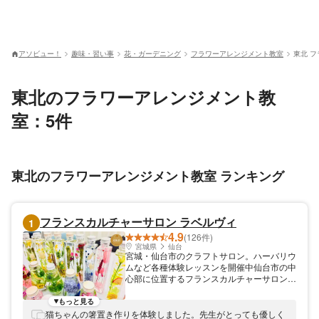
アソビュー！
趣味・習い事
花・ガーデニング
フラワーアレンジメント教室
東北 
東北のフラワーアレンジメント教
室：5件
東北のフラワーアレンジメント教室 ランキング
フランスカルチャーサロン ラベルヴィ
1
4.9
(126件)
宮城県
仙台
宮城・仙台市のクラフトサロン。ハーバリウ
ムなど各種体験レッスンを開催中仙台市の中
心部に位置するフランスカルチャーサロン
ラベルヴィは、クラフトレッスンなどを通じ
てフランス文化を紹介しているサロンです。
もっと見る
フランスの伝統工芸・カルトナージュをはじ
猫ちゃんの箸置き作りを体験しました。先生がとっても優しく