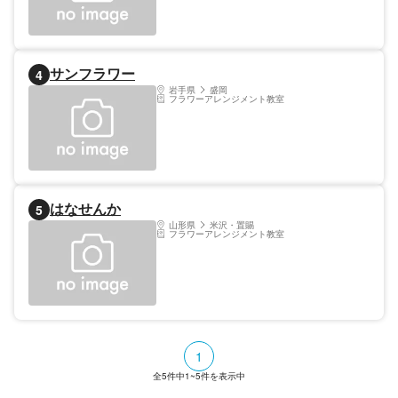
サンフラワー
4
岩手県
盛岡
フラワーアレンジメント教室
はなせんか
5
山形県
米沢・置賜
フラワーアレンジメント教室
1
全
5
件中
1~5
件を表示中