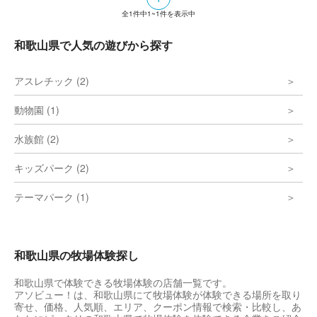
日曜日限定オープンのレストランも併設して
全
1
件中
1~1
件を表示中
いる。
和歌山県で人気の遊びから探す
アスレチック (2)
動物園 (1)
水族館 (2)
キッズパーク (2)
テーマパーク (1)
和歌山県の牧場体験探し
和歌山県で体験できる牧場体験の店舗一覧です。
アソビュー！は、和歌山県にて牧場体験が体験できる場所を取り
寄せ、価格、人気順、エリア、クーポン情報で検索・比較し、あ