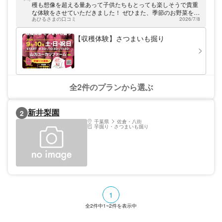
穫も想像を超える量あって子供たちもとっても楽しそうで貴重
な体験をさせていただきました！ ぜひまた、季節のお野菜を収
あひるさまの口コミ
2026/7/8
穫体験させていただきたいなと思いました！ どうもありがとう
ございました！
【収穫体験】さつまいも掘り
全2件のプランから選ぶ
新井梨園
2
千葉県
佐倉・八街
芋掘り・さつまいも掘り
1
全
2
件中
1~2
件を表示中