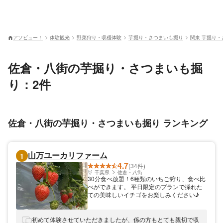
アソビュー！
体験観光
野菜狩り・収穫体験
芋掘り・さつまいも掘り
関東 芋掘り
佐倉・八街の芋掘り・さつまいも掘
り：2件
佐倉・八街の芋掘り・さつまいも掘り ランキング
山万ユーカリファーム
1
4.7
(34件)
千葉県
佐倉・八街
30分食べ放題！6種類のいちご狩り、食べ比
べができます。 平日限定のプランで採れた
ての美味しいイチゴをお楽しみください♪
初めて体験させていただきましたが、係の方もとても親切で収