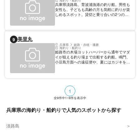
海釣り・船釣り
兵庫県淡路島、育波浦漁港の釣り船。男性も
女性も、子どもも高齢の方も気軽に釣りが楽
しめるスポット。貸切と乗り合いの2つの方
法があり、値段が異なる。(乗り合いは基本4
名以上で出航)ハマチやメジロ、ブリやマダ
イが釣れることも。釣具レンタルもあるので
初心者の方にもおすすめ。 船のチャーター
美里丸
9
も可能。
兵庫県
姫路・赤穂・播磨
海釣り・船釣り
姫路市の木場ヨットハーバーから通年でマダ
イが狙える釣り場まで出船する釣船。鳴門、
小豆島方面への遠征便や、夏にはカジキを求
めてさらに遠方の和歌山へも。
1
全
9
件中
1~9
件を表示中
兵庫県の海釣り・船釣りで人気のスポットから探す
淡路島