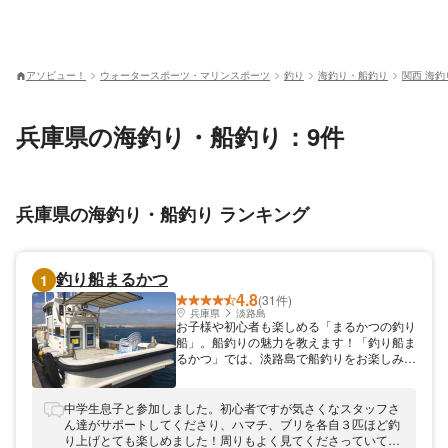
アソビュー！
ウォータースポーツ・マリンスポーツ
釣り
海釣り・船釣り
関西 海
兵庫県の海釣り・船釣り：9件
兵庫県の海釣り・船釣り ランキング
釣り船まるかつ
1
4.8
(31件)
兵庫県
淡路島
お子様や初心者も楽しめる「まるかつの釣り
船」。船釣りの魅力を教えます！「釣り船ま
るかつ」では、淡路島で船釣りをお楽しみい
ただけます！お子様からお年寄り、女性や初
心者の方もみなさま釣りをお楽しみいただけ
るよう、電動リールをご用意。電動タックル
中学生息子と参加しました。初心者ですが気さくなスタッフさ
やジギングタックルなど釣り物に合わせてレ
ん達がサポートしてくださり、ハマチ、ブリを各自３匹ほど釣
ンタルできますよ。釣り具のセッティングや
り上げとても楽しめました！周りもよく見てくださっていて、