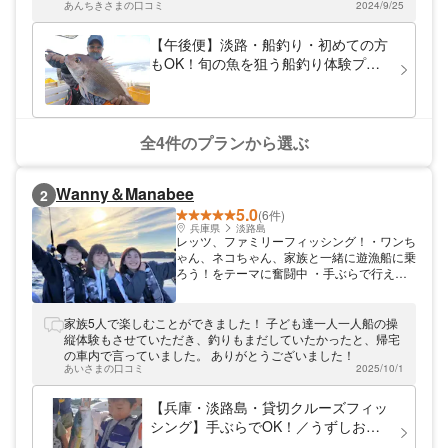
釣り方などもサポートするので安心です。ぜ
あんちきさまの口コミ
2024/9/25
放ったらかしということもなく安心できました。またお願いし
ひ、ご参加ください。
たいと思います、ありがとうございました！
【午後便】淡路・船釣り・初めての方
もOK！旬の魚を狙う船釣り体験プラ
ン
全4件のプランから選ぶ
Wanny＆Manabee
2
5.0
(6件)
兵庫県
淡路島
レッツ、ファミリーフィッシング！・ワンち
ゃん、ネコちゃん、家族と一緒に遊漁船に乗
ろう！をテーマに奮闘中 ・手ぶらで行える
釣り体験をお手頃価格で提供中！ ・「体験
操船」や「うずしお見学」「トイレ」も付い
てるよ。
家族5人で楽しむことができました！ 子ども達一人一人船の操
縦体験もさせていただき、釣りもまだしていたかったと、帰宅
の車内で言っていました。 ありがとうございました！
あいさまの口コミ
2025/10/1
【兵庫・淡路島・貸切クルーズフィッ
シング】手ぶらでOK！／うずしお見
学＆体験操船付き（90分コース）