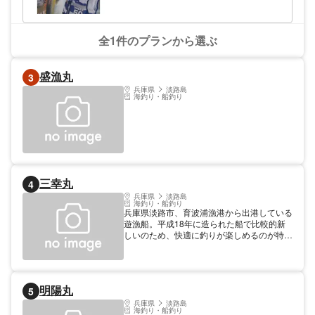
全1件のプランから選ぶ
盛漁丸
3
兵庫県
淡路島
海釣り・船釣り
三幸丸
4
兵庫県
淡路島
海釣り・船釣り
兵庫県淡路市、育波浦漁港から出港している
遊漁船。平成18年に造られた船で比較的新
しいのため、快適に釣りが楽しめるのが特
徴。アジやヒラメ、真鯛やブリ、ほかに太刀
魚やガシラなどを狙うことができる。仕立て
も可能。えさや仕掛け、竿の有料レンタルが
あるので初心者の方にもおすすめ。
明陽丸
5
兵庫県
淡路島
海釣り・船釣り