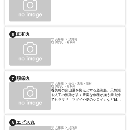
正和丸
6
兵庫県
淡路島
海釣り・船釣り
順栄丸
7
兵庫県
香住・浜坂・湯村
海釣り・船釣り
香美町の柴山港を拠点とする遊漁船。天然瀬
や人工の漁礁が多く豊富な魚種が揃う柴山沖
でヒラマサ、マダイや夏のシロイカなど日本
海の四季の魚を狙う。
エビス丸
8
兵庫県
淡路島