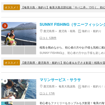
オススメ！
【奄美大島・海釣り】奄美大島北部伝統「サバニ舟」で行く、初
SUNNY FISHING（サニーフィッシン
3
鹿児島県
鹿児島・桜島
海釣り・船釣り
口コミ 128件
桜島を眺めながら、初心者の方やお子様も気軽に船
オススメ！
【鹿児島県・鹿児島市・船釣り】初心者＆お子さま歓迎！桜島を
マリンサービス・サラサ
4
鹿児島県
奄美大島諸島
海釣り・船釣り
口コミ 17件
初心者もファミリーもカップルも大歓迎！奄美の海