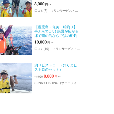
フィッシング
8,000
円
〜
口コミ(7)
マリンサービス・サラサ
【鹿児島・奄美・船釣り】
手ぶらでOK！絶景が広がる
海で南の島ならではの船釣
り体験
10,000
円
〜
口コミ(10)
マリンサービス・サラサ
釣りビストロ （釣りとビ
ストロのセット）
8,800
11,000
円
〜
SUNNY FISHING（サニーフィッシング）