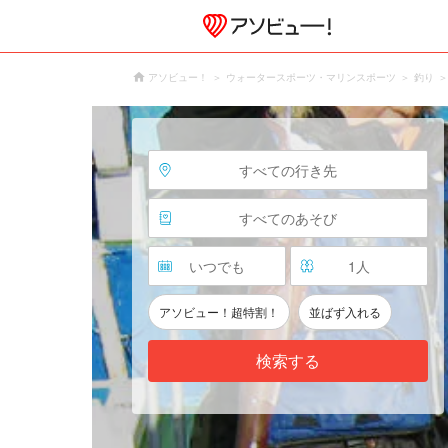
アソビュー！
ウォータースポーツ・マリンスポーツ
釣り
すべての行き先
すべてのあそび
いつでも
1
人
アソビュー！超特割！
並ばず入れる
検索する