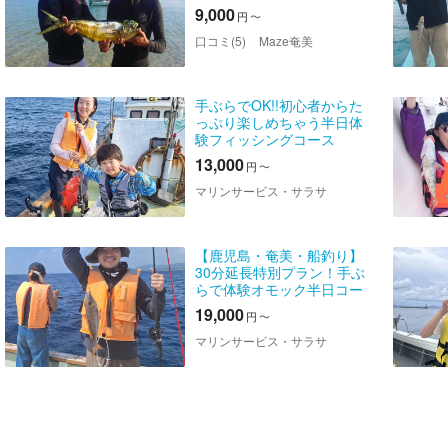
プラン
9,000
円
〜
口コミ(5)
Maze奄美
手ぶらでOK!!初心者からた
っぷり楽しめちゃう半日体
験フィッシングコース
13,000
円
〜
マリンサービス・サラサ
【鹿児島・奄美・船釣り】
30分延長特別プラン！手ぶ
らで体験オモック半日コー
ス（期間限定割引）
19,000
円
〜
マリンサービス・サラサ