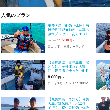
人気のプラン
奄美大島【船釣り体験】当
日予約可能★動画・写真の
無料プレゼントあり★（120
分）※お一人様も可能
15,200
16,000
円
〜
口コミ(1)
奄美シーランド
【鹿児島県・鹿児島市・船
釣り】お子様連れも大歓
迎！錦江湾でゆったり船釣
りプラン【6時間コース】
8,000
円
〜
口コミ(18)
SUNNY FISHING（サニーフィッシング）
【奄美大島・海釣り】奄美
大島北部伝統「サバニ舟」
で行く、初心者船釣り体験