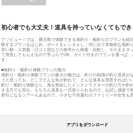
初心者でも大丈夫！道具を持っていなくてもでき
アソビュー！では、鹿児島で体験できる海釣り・船釣りのプランを紹
験するプランをはじめ、ボートをレンタルし、沖に出て本格的な海釣
安い順・人気順・口コミ別などの条件から検索・比較し、そのままネ
て用意してもらえるので手ぶらでOK。ガイド付きのプランを選べば、
す。
■海釣り・船釣り体験プランの魅力
海釣り・船釣り体験プランの最大の魅力は、釣りの知識や釣り道具が
うと思っても、どこでどんな魚が釣れて、どんな道具を用意すればい
釣り・船釣り体験なら、海を熟知したインストラクターが釣り方や釣
する方でも安心。もちろん道具も一式借りられるので、お試し感覚で
割引になるツアーもあるので、小さな子供連れのファミリーや女性も
アプリをダウンロード