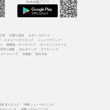
Android版アプリ
工房
日帰り温泉
カヌー･カヤック
グ・スキューバダイビング
シュノーケリング
ー
遊園地・テーマパーク
サーフィンスクール
 手作り体験
ボルダリング
ラフティング
ンジージャンプ
水族館
花火大会
垣島 ダイビング
沖縄 シュノーケリング
 クルージング
沖縄 パラセーリング