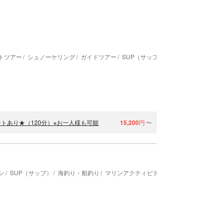
トツアー
シュノーケリング
ガイドツアー
SUP（サップ）
カヌー・カヤック
トあり★（120分）※お一人様も可能
15,200
円
〜
ン
SUP（サップ）
海釣り・船釣り
マリンアクティビティ