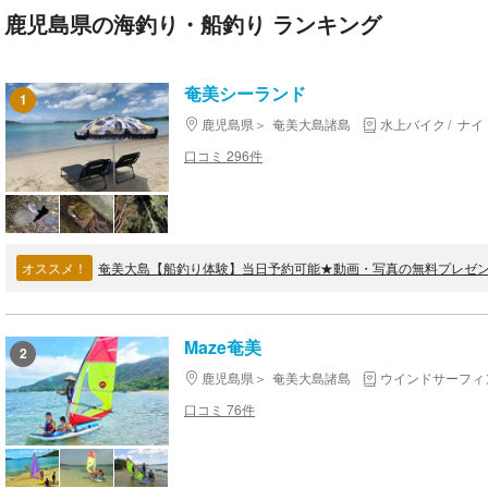
鹿児島県の海釣り・船釣り ランキング
奄美シーランド
1
鹿児島県
奄美大島諸島
水上バイク
ナイ
口コミ 296件
オススメ！
奄美大島【船釣り体験】当日予約可能★動画・写真の無料プレゼン
Maze奄美
2
鹿児島県
奄美大島諸島
ウインドサーフィ
口コミ 76件