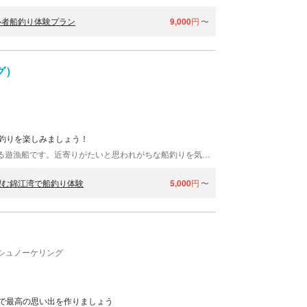
心者船釣り体験プラン
9,000
円
〜
グ）
釣りを楽しみましょう！
SUNNY FISHINGは、初心者の方やお子様も楽しめる遊漁船です。近寄りがたいと思われがちな船釣りを気軽に楽しんでもらうため、スタッフが全力でご案内！いつも陸で釣りをしている皆さん、初めて体験される皆さん、旅行で鹿児島に来てくれた皆さん。ぜひ桜島を望む錦江湾で魚釣りにトライ！釣れた魚はその場で食べられますよ。
望む錦江湾で船釣り体験
5,000
円
〜
シュノーケリング
で最高の思い出を作りましょう