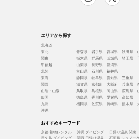
エリアから探す
北海道
東北
青森県
岩手県
宮城県
秋田県
関東
栃木県
群馬県
茨城県
埼玉県
甲信越
山梨県
長野県
新潟県
北陸
富山県
石川県
福井県
東海
静岡県
岐阜県
愛知県
三重県
関西
滋賀県
京都府
大阪府
兵庫県
山陰・山陽
鳥取県
島根県
岡山県
広島県
四国
徳島県
香川県
愛媛県
高知県
九州
福岡県
佐賀県
長崎県
熊本県
沖縄
おすすめキーワード
京都 着物レンタル
沖縄 ダイビング
日帰り温泉 関東
屋久島 ダイビング
関西 日帰り温泉
石垣島 シュノー