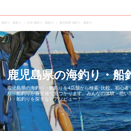
海釣り・船釣り
九州 海釣り・船釣り
鹿児島県 海釣り・船釣り
鹿児島県の海釣り・船
鹿児島県の海釣り・船釣りを4店舗から検索･比較。初心者
り・船釣りが最安値で見つかります。みんなの体験・思い
り・船釣りを探すならアソビュー！