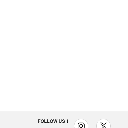
FOLLOW US！
instagram
x