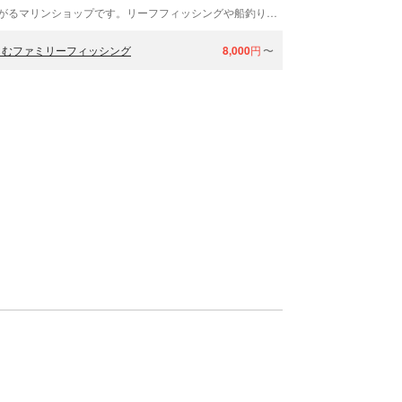
「マリンサービス・サラサ」は、目の前に海岸が広がるマリンショップです。リーフフィッシングや船釣り体験をはじめ、シュノーケリングのプランをご用意しています。奄美空港より車で約3分なので、到着後やお帰りの日にも奄美での滞在時間を余すことなく楽しめます。シッターサービスもあるので、お子様連れも大歓迎ですよ！
しむファミリーフィッシング
8,000
円
〜