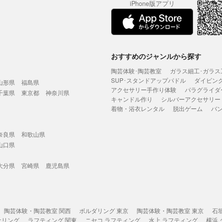
iPhone版アプリ
おすすめのジャンルから探す
陶芸体験･陶芸教室
ガラス細工･ガラス
SUP･スタンドアップパドル
ダイビン
山形県
福島県
アクセサリー手作り体験
パラグライダ
千葉県
東京都
神奈川県
キャンドル作り
シルバーアクセサリー
着物・浴衣レンタル
脱出ゲーム
バ
奈良県
和歌山県
山口県
大分県
宮崎県
鹿児島県
陶芸体験・陶芸教室 関西
ボルダリング 東京
陶芸体験・陶芸教室 東京
石
ケリング
ラフティング 関東
ニセコ ラフティング
水上 ラフティング
横浜