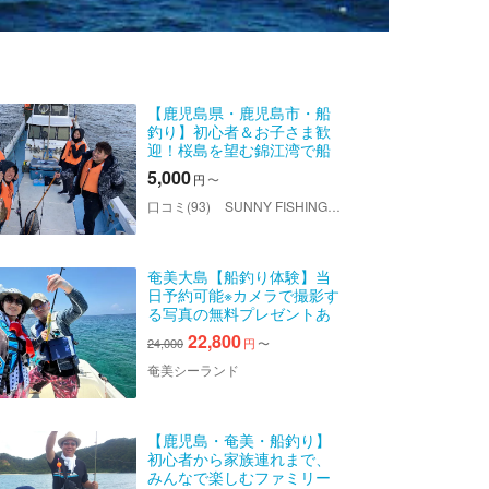
【鹿児島県・鹿児島市・船
釣り】初心者＆お子さま歓
迎！桜島を望む錦江湾で船
釣り体験
5,000
円
〜
口コミ(93)
SUNNY FISHING（サニーフィッシング）
奄美大島【船釣り体験】当
日予約可能※カメラで撮影す
る写真の無料プレゼントあ
り※（180分）※お一人様も可
22,800
24,000
円
〜
能
奄美シーランド
【鹿児島・奄美・船釣り】
初心者から家族連れまで、
みんなで楽しむファミリー