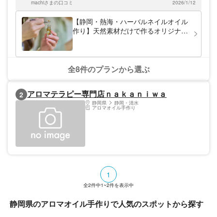
machiさまの口コミ
2026/1/12
暖かくて良かったのにな〜って、思いました。
【静岡・熱海・ハーバルネイルオイル
作り】天然素材だけで作るオリジナル
ネイルオイル（所要時間：10分～20
分）
全8件のプランから選ぶ
アロマテラピー専門店ｎａｋａｎｉｗａ
2
静岡県
静岡・清水
アロマオイル手作り
1
全
2
件中
1~2
件を表示中
静岡県のアロマオイル手作りで人気のスポットから探す