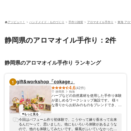
アソビュー！
ハンドメイド・ものづくり
手作り雑貨
アロマオイル手作り
東海 ア
静岡県のアロマオイル手作り：2件
静岡県のアロマオイル手作り ランキング
gift&workshop「cokage」
1
4.6
(42件)
静岡県
熱海
ハーブなどの自然素材を使用した手作り体験
が楽しめるワークショップ施設です。 様々
な香りからお好みのものをブレンドでき、自
分だけのアイテムが作れます。 ※体験のみの
場合はACAO FORESTの入園料は不要で
もっと見る
す。
今回はパフューム作り初体験で、こうやって練り香水って出来
るんだ〜って、思いました。他にもいろいろ体験があるような
ので、他のも体験してみたいです。爆風がふいていなかったら