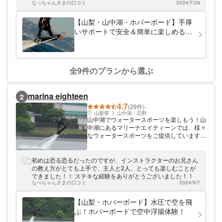
体様でのご利用も安心です。 多様なアクテ
なっちゃんさまの口コミ
2024/7/29
いたお陰で立つことができました。とても楽しかったです。あ
ィビティで最高の思い出を ハクタカマリン
りがとうございました！
では、お客様のニーズに合わせた多様な水上
【山梨・山中湖・ホバーボード】手厚
アクティビティをご用意しています。 ワカ
いサポートで安全＆簡単に楽しめる！
サギ釣り専用ドーム船 冷暖房完備の快適な
体験プラン
ワカサギ釣り専用ドーム船を貸し切りで楽し
めます。富士山を眺めながら、天候に左右さ
れることなく、ゆったりとワカサギ釣りを満
喫できます。釣り道具一式もレンタル可能な
全9件のプランから選ぶ
ので、手ぶらで気軽に楽しめます。 人気の
マリンスポーツ スリル満点のウォータース
ポーツも充実しています。ボートで湖面を駆
marina eighteen
2
け抜けるウェイクボードやウェイクサーフィ
4.7
ンは、初心者から上級者まで楽しめます。水
(29件)
上を自由に飛び回るフライボードや、仲間と
山梨県
山中湖・忍野
山中湖でウォータースポーツを楽しもう！山
ワイワイ盛り上がるバナナボート、さらにス
中湖にあるマリーナエイティーンでは、様々
ピード感あふれるハリケーンボートも人気で
なウォータースポーツをご提供しています！
す。また、手軽に湖上散歩を楽しめる
ご宿泊やお風呂もありますので、山中湖にお
**SUP（スタンドアップパドルボード）**も
越しの際はぜひお立ち寄りください。
人気のアクティビティです。 安全第一！信
初めは恐る恐るだったのですが、インストラクターのお兄さん
頼と実績のサービス お客様に安心して楽し
の教え方がとても上手で、主人と2人、とっても楽しむことが
んでいただくため、ハクタカマリンでは安全
できました！！ ステキな経験をありがとうございました！！
を最優先に考えています。すべてのレンタル
なべちゃんさまの口コミ
2024/9/7
機材は出航前に厳重な点検・整備を行い、初
心者の方には丁寧な安全講習を実施していま
【山梨・ホバーボード】水圧で空を飛
す。また、ライフジャケットの着用を義務付
け、常に湖上を監視するなど、万全の安全体
ぶ！ホバーボードで空中浮揚体験！
制を整えています。 最高のロケーションで