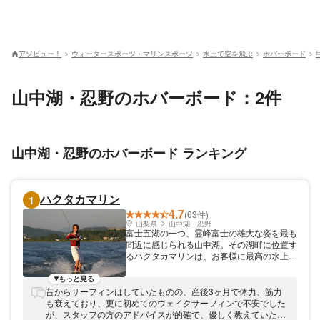
アソビュー！
ウォータースポーツ・マリンスポーツ
水圧で空を飛ぶ
ホバーボード
山中湖・忍野のホバーボード：2件
山中湖・忍野のホバーボード ランキング
ハクタカマリン
1
4.7
(63件)
山梨県
山中湖・忍野
富士五湖の一つ、霊峰富士の雄大な姿を最も
間近に感じられる山中湖。その湖畔に位置す
るハクタカマリンは、お客様に最高の水上ア
クティビティと忘れられない体験を提供して
います。 アクセス抜群の好立地 中央自動車
もっと見る
道「山中湖IC」から車で数分の好立地にあ
昔からサーフィンはしていたものの、産後3ヶ月で体力、筋力
り、都心からのアクセスも良好です。広大な
も衰えており、更に初めてのウェイクサーフィンで不安でした
敷地にはゆったりとした駐車場を完備し、団
が、スタッフの方のアドバイスが的確で、優しく教えていただ