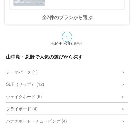
思い出を ハクタカマリンの目の前には、さ
えぎるもののない雄大な富士山がそびえ立ち
ます。湖上から眺める富士山はまさに絶景
で、特に早朝の「逆さ富士」や夕焼けに染ま
全7件のプランから選ぶ
る「赤富士」は必見です。最高の思い出を写
真に収めることができます。 ハクタカマリ
ン山中湖店スタッフ一同、皆様のお越しを心
よりお待ちしております。
1
全
2
件中
1~2
件を表示中
山中湖・忍野で人気の遊びから探す
テーマパーク (1)
SUP（サップ） (12)
ウェイクボード (5)
フライボード (4)
バナナボート・チュービング (4)