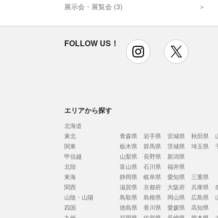
展示会・展覧会 (3)
FOLLOW US！
instagram
x
エリアから探す
北海道
東北
青森県
岩手県
宮城県
秋田県
関東
栃木県
群馬県
茨城県
埼玉県
甲信越
山梨県
長野県
新潟県
北陸
富山県
石川県
福井県
東海
静岡県
岐阜県
愛知県
三重県
関西
滋賀県
京都府
大阪府
兵庫県
山陰・山陽
鳥取県
島根県
岡山県
広島県
四国
徳島県
香川県
愛媛県
高知県
九州
福岡県
佐賀県
長崎県
熊本県