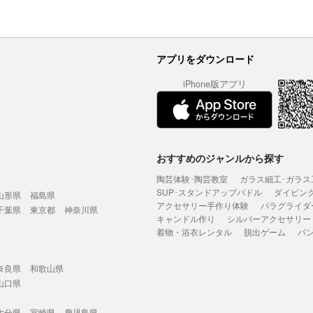
アプリをダウンロード
iPhone版アプリ
おすすめのジャンルから探す
陶芸体験･陶芸教室
ガラス細工･ガラス
SUP･スタンドアップパドル
ダイビン
山形県
福島県
アクセサリー手作り体験
パラグライダ
千葉県
東京都
神奈川県
キャンドル作り
シルバーアクセサリー
着物・浴衣レンタル
脱出ゲーム
バ
奈良県
和歌山県
山口県
大分県
宮崎県
鹿児島県