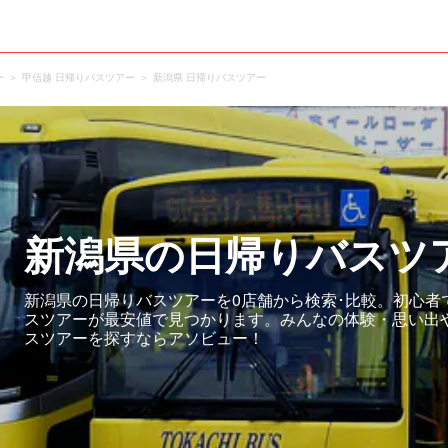
ー
甲信越 日帰りバスツアー
新潟県 日帰りバスツアー
新潟県の日帰りバスツ
新潟県の日帰りバスツアーを0店舗から検索･比較。初心者
スツアーが最安値で見つかります。みんなの体験・思い出
スツアーを探すならアソビュー！