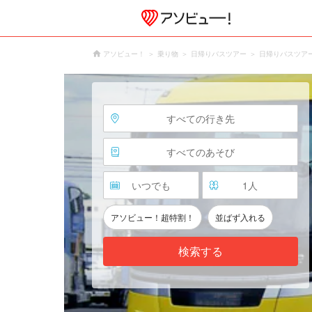
アソビュー！
乗り物
日帰りバスツアー
日帰りバスツア
すべての行き先
すべてのあそび
いつでも
1
人
アソビュー！超特割！
並ばず入れる
検索する