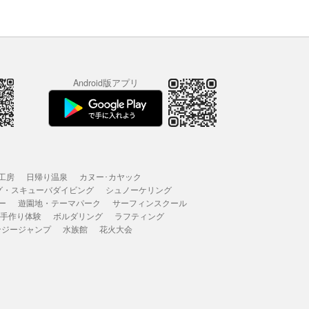
Android版アプリ
工房
日帰り温泉
カヌー･カヤック
グ・スキューバダイビング
シュノーケリング
ー
遊園地・テーマパーク
サーフィンスクール
 手作り体験
ボルダリング
ラフティング
ンジージャンプ
水族館
花火大会