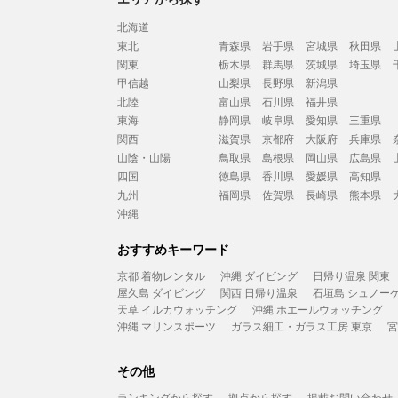
北海道
東北
青森県
岩手県
宮城県
秋田県
関東
栃木県
群馬県
茨城県
埼玉県
甲信越
山梨県
長野県
新潟県
北陸
富山県
石川県
福井県
東海
静岡県
岐阜県
愛知県
三重県
関西
滋賀県
京都府
大阪府
兵庫県
山陰・山陽
鳥取県
島根県
岡山県
広島県
四国
徳島県
香川県
愛媛県
高知県
九州
福岡県
佐賀県
長崎県
熊本県
沖縄
おすすめキーワード
京都 着物レンタル
沖縄 ダイビング
日帰り温泉 関東
屋久島 ダイビング
関西 日帰り温泉
石垣島 シュノー
天草 イルカウォッチング
沖縄 ホエールウォッチング
沖縄 マリンスポーツ
ガラス細工・ガラス工房 東京
宮
その他
ランキングから探す
拠点から探す
掲載お問い合わせ