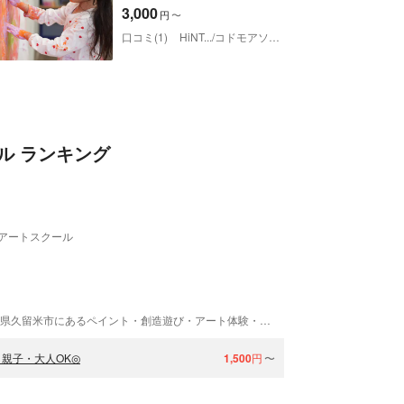
子歓迎
3,000
円
〜
口コミ(1)
HiNT.../コドモアソビバキカク
ル ランキング
アートスクール
こどもも大人も自由に遊べる『色のアソビバ』 福岡県久留米市にあるペイント・創造遊び・アート体験・撮影会が できる絵本が読めるちょっと変わったスペース。 おうちじゃできない"ダイナミックな色あそび"を思いっきり楽しもう！
親子・大人OK◎
1,500
円
〜