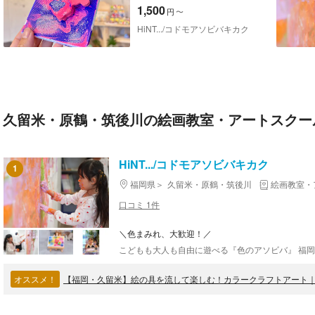
体験
1,500
円
〜
HiNT.../コドモアソビバキカク
久留米・原鶴・筑後川の絵画教室・アートスクー
HiNT.../コドモアソビバキカク
1
福岡県
久留米・原鶴・筑後川
絵画教室・
口コミ 1件
＼色まみれ、大歓迎！／
オススメ！
【福岡・久留米】絵の具を流して楽しむ！カラークラフトアート｜