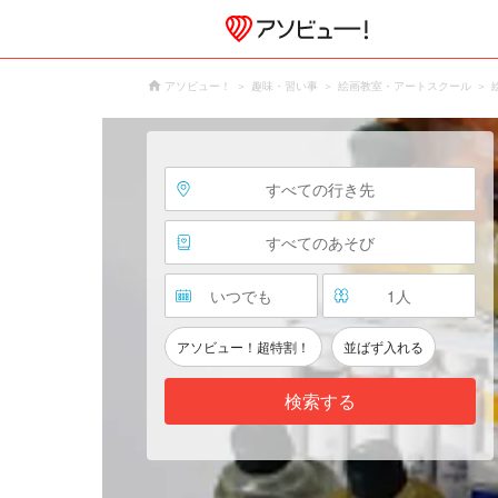
アソビュー！
趣味・習い事
絵画教室・アートスクール
すべての行き先
すべてのあそび
いつでも
1
人
アソビュー！超特割！
並ばず入れる
検索する