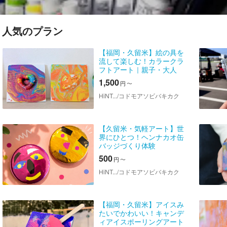
人気のプラン
【福岡・久留米】絵の具を
流して楽しむ！カラークラ
フトアート｜親子・大人
OK◎
1,500
円
〜
HiNT.../コドモアソビバキカク
【久留米・気軽アート】世
界にひとつ！ヘンナカオ缶
バッジづくり体験
500
円
〜
HiNT.../コドモアソビバキカク
【福岡・久留米】アイスみ
たいでかわいい！キャンデ
ィアイスポーリングアート