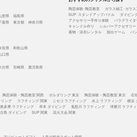
陶芸体験･陶芸教室
ガラス細工･ガラス
SUP･スタンドアップパドル
ダイビン
山形県
福島県
アクセサリー手作り体験
パラグライダ
千葉県
東京都
神奈川県
キャンドル作り
シルバーアクセサリー
着物・浴衣レンタル
脱出ゲーム
バ
奈良県
和歌山県
山口県
大分県
宮崎県
鹿児島県
陶芸体験・陶芸教室 関西
ボルダリング 東京
陶芸体験・陶芸教室 東京
石
ケリング
ラフティング 関東
ニセコ ラフティング
水上 ラフティング
横浜
奥多摩 ラフティング
串本 ダイビング
鬼怒川 ラフティング
球磨川 ラフテ
古島 ダイビング
SUP 関東
花火大会 関東
アソビュー！ギフト
人気の観光スポット情報