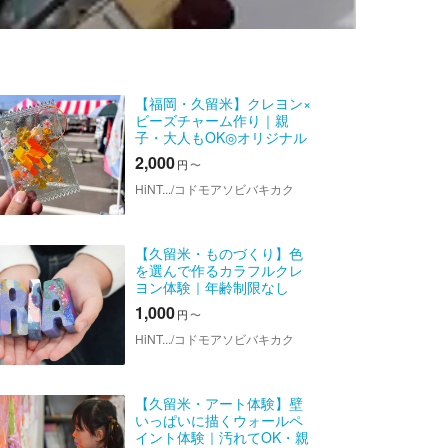
【福岡・久留米】クレヨン×
ビーズチャーム作り｜親
子・大人もOK◎オリジナル
キーホルダー体験
2,000
円
〜
HiNT.../コドモアソビバキカク
【久留米・ものづくり】色
を選んで作るカラフルクレ
ヨン体験｜年齢制限なし
1,000
円
〜
HiNT.../コドモアソビバキカク
【久留米・アート体験】壁
いっぱいに描くウォールペ
イント体験｜汚れてOK・親