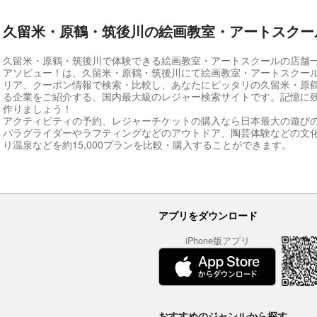
久留米・原鶴・筑後川の絵画教室・アートスクー
久留米・原鶴・筑後川で体験できる絵画教室・アートスクールの店舗
アソビュー！は、久留米・原鶴・筑後川にて絵画教室・アートスクー
リア、クーポン情報で検索・比較し、あなたにピッタリの久留米・原
る企業をご紹介する、国内最大級のレジャー検索サイトです。記憶に
作りましょう！
アクティビティの予約、レジャーチケットの購入なら日本最大の遊び
パラグライダーやラフティングなどのアウトドア、陶芸体験などの文
り温泉などを約15,000プランを比較・購入することができます。
アプリをダウンロード
iPhone版アプリ
おすすめのジャンルから探す