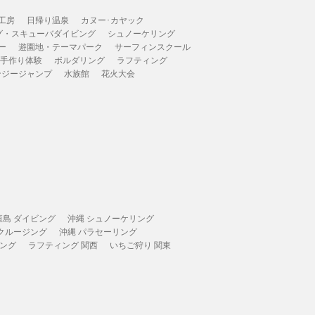
工房
日帰り温泉
カヌー･カヤック
グ・スキューバダイビング
シュノーケリング
ー
遊園地・テーマパーク
サーフィンスクール
 手作り体験
ボルダリング
ラフティング
ンジージャンプ
水族館
花火大会
垣島 ダイビング
沖縄 シュノーケリング
 クルージング
沖縄 パラセーリング
ィング
ラフティング 関西
いちご狩り 関東