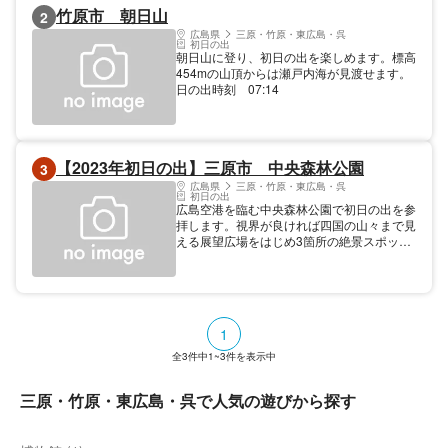
竹原市 朝日山
2
広島県
三原・竹原・東広島・呉
初日の出
朝日山に登り、初日の出を楽しめます。標高
454mの山頂からは瀬戸内海が見渡せます。
日の出時刻 07:14
【2023年初日の出】三原市 中央森林公園
3
広島県
三原・竹原・東広島・呉
初日の出
広島空港を臨む中央森林公園で初日の出を参
拝します。視界が良ければ四国の山々まで見
える展望広場をはじめ3箇所の絶景スポット
から、初日の出と飛行機のコレボレーション
が楽しめます。
1
全
3
件中
1~3
件を表示中
三原・竹原・東広島・呉で人気の遊びから探す