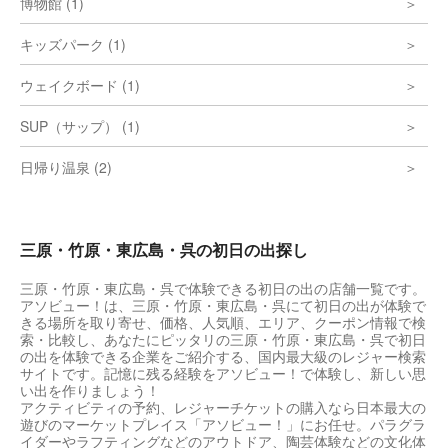
博物館 (1)
キッズパーク (1)
ウェイクボード (1)
SUP（サップ） (1)
日帰り温泉 (2)
三原・竹原・東広島・呉の初日の出探し
三原・竹原・東広島・呉で体験できる初日の出の店舗一覧です。
アソビュー！は、三原・竹原・東広島・呉にて初日の出が体験で
きる場所を取り寄せ、価格、人気順、エリア、クーポン情報で検
索・比較し、あなたにピッタリの三原・竹原・東広島・呉で初日
の出を体験できる企業をご紹介する、国内最大級のレジャー検索
サイトです。記憶に残る経験をアソビュー！で体験し、新しい思
い出を作りましょう！
アクティビティの予約、レジャーチケットの購入なら日本最大の
遊びのマーケットプレイス「アソビュー！」にお任せ。パラグラ
イダーやラフティングなどのアウトドア、陶芸体験などの文化体