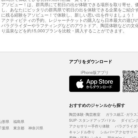
アソビュー！は、群馬県にて初日の出が体験できる場所を取り寄せ、
し、あなたにピッタリの群馬県で初日の出を体験できる企業をご紹介
に残る経験をアソビュー！で体験し、新しい思い出を作りましょう！
アクティビティの予約、レジャーチケットの購入なら日本最大の遊び
パラグライダーやラフティングなどのアウトドア、陶芸体験などの文
り温泉などを約15,000プランを比較・購入することができます。
アプリをダウンロード
iPhone版アプリ
おすすめのジャンルから探す
陶芸体験･陶芸教室
ガラス細工･ガラス
SUP･スタンドアップパドル
ダイビン
山形県
福島県
アクセサリー手作り体験
パラグライダ
千葉県
東京都
神奈川県
キャンドル作り
シルバーアクセサリー
着物・浴衣レンタル
脱出ゲーム
バ