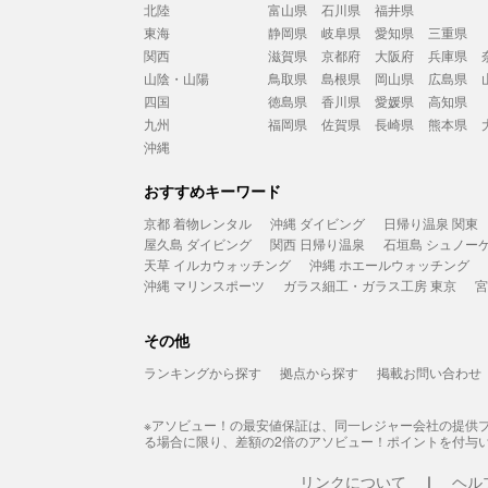
北陸
富山県
石川県
福井県
東海
静岡県
岐阜県
愛知県
三重県
関西
滋賀県
京都府
大阪府
兵庫県
山陰・山陽
鳥取県
島根県
岡山県
広島県
四国
徳島県
香川県
愛媛県
高知県
九州
福岡県
佐賀県
長崎県
熊本県
沖縄
おすすめキーワード
京都 着物レンタル
沖縄 ダイビング
日帰り温泉 関東
屋久島 ダイビング
関西 日帰り温泉
石垣島 シュノー
天草 イルカウォッチング
沖縄 ホエールウォッチング
沖縄 マリンスポーツ
ガラス細工・ガラス工房 東京
宮
その他
ランキングから探す
拠点から探す
掲載お問い合わせ
※アソビュー！の最安値保証は、同一レジャー会社の提供
る場合に限り、差額の2倍のアソビュー！ポイントを付与
リンクについて
ヘル