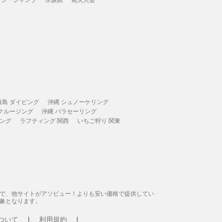
垣島 ダイビング
沖縄 シュノーケリング
 クルージング
沖縄 パラセーリング
ィング
ラフティング 関西
いちご狩り 関東
態で、他サイトがアソビュー！よりも安い価格で提供してい
象となります。
ついて
利用規約