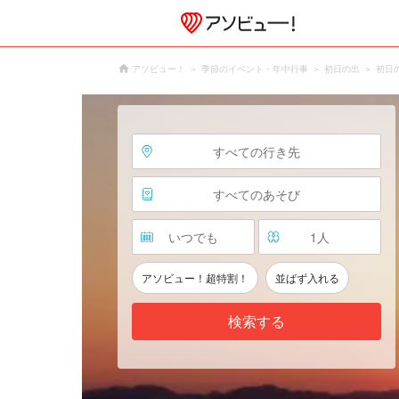
アソビュー！
季節のイベント・年中行事
初日の出
初日
すべての行き先
すべてのあそび
いつでも
1
人
アソビュー！超特割！
並ばず入れる
検索する