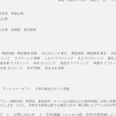
奈良県
和歌山県
山口県
大分県
宮崎県
鹿児島県
陶芸体験・陶芸教室 関西
ボルダリング 東京
陶芸体験・陶芸教室 東京
石
ケリング
ラフティング 関東
ニセコ ラフティング
水上 ラフティング
横浜
奥多摩 ラフティング
串本 ダイビング
鬼怒川 ラフティング
球磨川 ラフテ
古島 ダイビング
SUP 関東
花火大会 関東
アソビュー！ギフト
人気の観光スポット情報
プラン（体験内容、利用日、参加条件、キャンセル規約などの基本情報）が同じ状
いたします。ただし、比較する料金は誰でも確認できる一般公開したプランのみが対
プ
お問い合わせ
広告掲載（メーカー様・広告代理店様）に