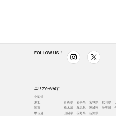
FOLLOW US！
instagram
x
エリアから探す
北海道
東北
青森県
岩手県
宮城県
秋田県
関東
栃木県
群馬県
茨城県
埼玉県
甲信越
山梨県
長野県
新潟県