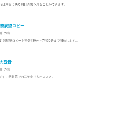
れば湖面に映る初日の出を見ることができます。
1階展望ロビー
初日の出
事前に応募し、当選された方を対象に元旦に市役所21階展望ロビーを朝6時30分～7時30分まで開放します。初日の出だけではなく、上毛三山を一望できる景色も絶景です。
衣大観音
初日の出
です。慈眼院での二年参りもオススメ。