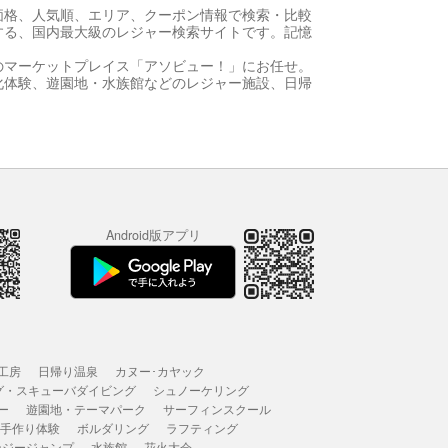
価格、人気順、エリア、クーポン情報で検索・比較
する、国内最大級のレジャー検索サイトです。記憶
のマーケットプレイス「アソビュー！」にお任せ。
化体験、遊園地・水族館などのレジャー施設、日帰
Android版アプリ
工房
日帰り温泉
カヌー･カヤック
グ・スキューバダイビング
シュノーケリング
ー
遊園地・テーマパーク
サーフィンスクール
 手作り体験
ボルダリング
ラフティング
ンジージャンプ
水族館
花火大会