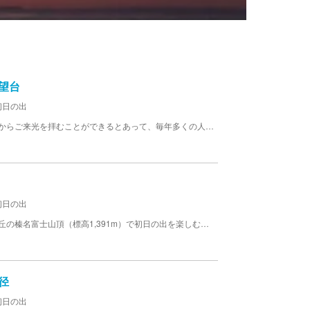
望台
初日の出
夜間は門が閉ざされている牛伏山が元旦には展望台からご来光を拝むことができるとあって、毎年多くの人で賑わいます。イベントの開催は未定。
初日の出
上毛三山の一つとして名高い榛名山。その中央火口丘の榛名富士山頂（標高1,391m）で初日の出を楽しむことが出来ます。
径
初日の出