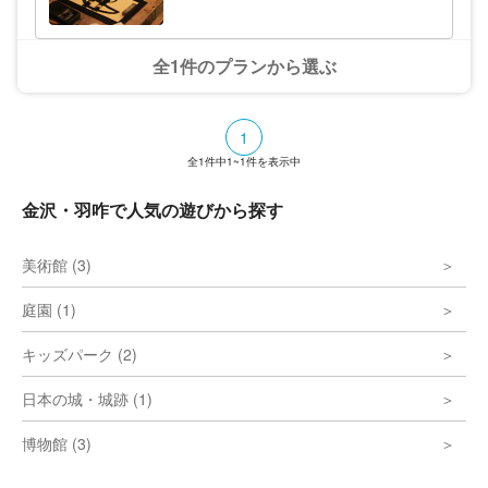
を馳せる旅。マインドフルな書のアー
の寺である法句寺に隣接する会館で、心豊か
ト体験
な時間をお過ごしください。
全1件のプランから選ぶ
1
全
1
件中
1~1
件を表示中
金沢・羽咋で人気の遊びから探す
美術館 (3)
庭園 (1)
キッズパーク (2)
日本の城・城跡 (1)
博物館 (3)