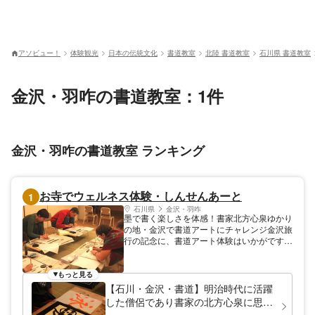
アソビュー！
体験観光
日本の伝統文化
書道教室
北陸 書道教室
石川県 書道教室
金沢・羽咋の書道教室：1件
金沢・羽咋の書道教室 ランキング
お寺でウェルネス体験・しんせんあーと
1
石川県
金沢・羽咋
墨で書く楽しさを体感！書家北方心泉ゆかり
の地・金沢で書道アートにチャレンジ金沢旅
行の記念に、書道アート体験はいかがです
か。お寺でウェルネス体験・しんせんあーと
では、明治時代を代表する書家・北方心泉
（しんせん）を継承し、書の楽しさや奥深さ
もっと見る
を皆様にお伝えしております。お好きな文字
【石川・金沢・書道】明治時代に活躍
を、自由に書いてください。アート性の高い
した僧侶であり書家の北方心泉に思い
象形文字などにも挑戦できます。心泉ゆかり