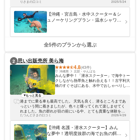
自由にお使いくださいね。
りさまの口コミ
2025/5/24
く本当に幸せな経験になりました！！ お写真もたくさん撮って
くださり、思い出を振り返られてとっても嬉しいです。 最後に
島のおすすめもたくさん教えていただき、 おふたりのホスピタ
【沖縄・宮古島・水中スクーター＆シ
リティに心がとってもあったかくなりました！！！！ 最初は足
ュノーケリングプラン・温水シャワー
のつく場所で練習できるので、初心者の方にもおすすめで
完備】ついに水中スクーター導入！ち
す！！ 星5つじゃ足りません！笑 改めまして、ありがとうござ
ょっと変わったマリンスポーツ楽しみ
いました！！
ましょう♪新婚さん・カップル・女
性・お友達旅行におすすめ！
全5件のプランから選ぶ
思い出販売所 美ら海
2
4.8
(43件)
沖縄県
北部・やんばる
みんな夢中！「潜水スクーター」で海中トー
クしながら熱帯魚と触れ合える！！古宇利大
橋のすぐそばにある、水中でおしゃべりしな
がら熱帯魚と触れ合える「潜水スクーター」
です。プロのダイバーが常に付き添うので、
もっと見る
泳げない方・3歳〜80歳までの小さなお子
港までに乗る車も最高でした。 天気も良く、潜るところまであ
様・高齢の方でも安心してお楽しみいただけ
っという間に着きましたが、色々と喋ってくれて楽しませてく
ます。
れました。魚の群れが目の前にいる中、とても貴重な体験をさ
たつんどさまの口コミ
2026/4/29
せてもらえて感謝です！
【沖縄 名護・潜水スクーター】みん
な夢中！透明度抜群の海でお魚の餌付
けを体験！