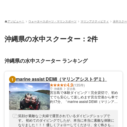
アソビュー！
ウォータースポーツ・マリンスポーツ
マリンアクティビティ
水中スクー
沖縄県の水中スクーター：2件
沖縄県の水中スクーター ランキング
marine assist DEMI（マリンアシストデミ）
1
4.9
(135件)
沖縄県
宮古島
宮古島で体験ダイビング！完全貸切で、初め
てでも安心して楽しめます宮古空港から車で
約17分、「marine assist DEMI（マリンアシ
ストデミ）」では宮古島でダイビングが体験
出来るツアーを開催しています。完全プライ
ベートなので、ダイビングが初めてという方
笑顔が素敵なご夫婦で運営されているダイビングショップで
におすすめ！トイレをはじめ、更衣室や温水
す。 初めてのダイビングでしたが、本当に本当に素敵な体験に
シャワーなども店舗内にあるので、体験後は
なりました！！！ 優しくフォローしてくださり、全く怖さもな