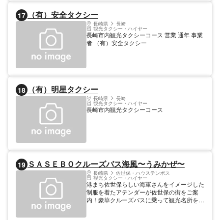
（有）安全タクシー
17
長崎県
長崎
観光タクシー・ハイヤー
長崎市内観光タクシーコース 営業 通年 事業
者 （有）安全タクシー
（有）明星タクシー
18
長崎県
長崎
観光タクシー・ハイヤー
長崎市内観光タクシーコース
ＳＡＳＥＢＯクルーズバス海風〜うみかぜ〜
19
長崎県
佐世保・ハウステンボス
観光タクシー・ハイヤー
港まち佐世保らしい海軍さんをイメージした
制服を着たアテンダーが佐世保の街をご案
内！豪華クルーズバスに乗って観光名所を巡
ってみませんか？車窓からの眺めはもちろ
ん、降車して楽しめる観光スポットもご用意