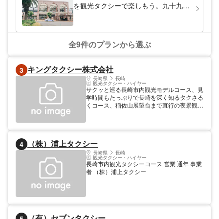
を観光タクシーで楽しもう。九十九島
展望プラン
全9件のプランから選ぶ
キングタクシー株式会社
3
長崎県
長崎
観光タクシー・ハイヤー
サクッと巡る長崎市内観光モデルコース、見
学時間もたっぷりで長崎を深く知るタクさる
くコース、稲佐山展望台まで直行の夜景観光
モデルコース。詳細はHPをご覧ください。
（株）浦上タクシー
4
長崎県
長崎
観光タクシー・ハイヤー
長崎市内観光タクシーコース 営業 通年 事業
者 （株）浦上タクシー
（有）セブンタクシー
5