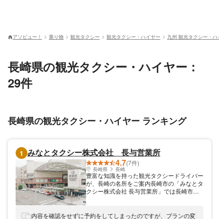
アソビュー！
乗り物
観光タクシー
観光タクシー・ハイヤー
九州 観光タクシー・ハ
長崎県の観光タクシー・ハイヤー：
29件
長崎県の観光タクシー・ハイヤー ランキング
みなとタクシー株式会社 長与営業所
1
4.7
(7件)
長崎県
長崎
豊富な知識を持った観光タクシードライバー
が、長崎の名所をご案内長崎市の「みなとタ
クシー株式会社 長与営業所」では長崎市内
のみどころを巡る観光タクシーツアーをご提
供しております。コンフォート・リーフ・エ
スクワイヤ・ハイエースと多様な車両をご用
内容を確認をせずに予約をしてしまったのですが、プランの変