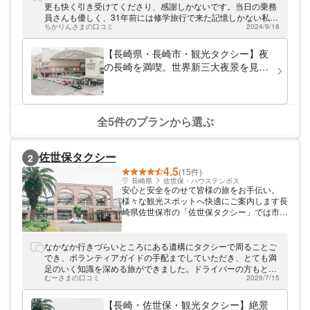
意。坂道の多い長崎で、原爆資料館や大浦天
更も快く引き受けてくださり、感謝しかないです。当日の乗務
主堂、グラバー園等の名所を快適に見て回れ
員さんも優しく、31年前には修学旅行で来た記憶しかない私に
ます。異国情緒溢れる平和の町での旅を存分
ちかりんさまの口コミ
2024/9/18
アドバイスをしてくれて、来て良かったと思わせてくれまし
にお楽しみください。
た。写真を撮ってくれたり、至れり尽くせりでした。 ありがと
うございました。
【長崎県・長崎市・観光タクシー】夜
の長崎を満喫。世界新三大夜景を見に
行こう
全5件のプランから選ぶ
佐世保タクシー
2
4.5
(15件)
長崎県
佐世保・ハウステンボス
安心と安全をのせて皆様の旅をお手伝い。
様々な観光スポットへ快適にご案内します長
崎県佐世保市の「佐世保タクシー」では市内
の見どころをめぐる観光タクシープランを多
数ご用意。コンフォート・リーフ・シエン
タ・アルファード・ハイエースと豊富な車両
なかなか行きづらいところにある遺構にタクシーで周ることご
の中からご利用人数に応じて車両をお選びい
でき、ボランティアガイドの手配までしていただき、とても満
ただけます。地元を知り尽くしたベテランド
足のいく知識を深める旅ができました。ドライバーの方もとて
ライバーとともに九十九島絶景スポットめぐ
むーさまの口コミ
2026/7/15
も良い方で、気持ち良く乗っていられました。
りや歴史探訪の旅をお楽しみください。
【長崎・佐世保・観光タクシー】絶景