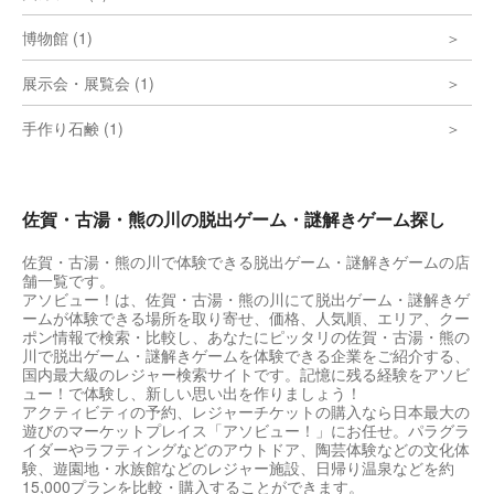
博物館 (1)
展示会・展覧会 (1)
手作り石鹸 (1)
佐賀・古湯・熊の川の脱出ゲーム・謎解きゲーム探し
佐賀・古湯・熊の川で体験できる脱出ゲーム・謎解きゲームの店
舗一覧です。
アソビュー！は、佐賀・古湯・熊の川にて脱出ゲーム・謎解きゲ
ームが体験できる場所を取り寄せ、価格、人気順、エリア、クー
ポン情報で検索・比較し、あなたにピッタリの佐賀・古湯・熊の
川で脱出ゲーム・謎解きゲームを体験できる企業をご紹介する、
国内最大級のレジャー検索サイトです。記憶に残る経験をアソビ
ュー！で体験し、新しい思い出を作りましょう！
アクティビティの予約、レジャーチケットの購入なら日本最大の
遊びのマーケットプレイス「アソビュー！」にお任せ。パラグラ
イダーやラフティングなどのアウトドア、陶芸体験などの文化体
験、遊園地・水族館などのレジャー施設、日帰り温泉などを約
15,000プランを比較・購入することができます。