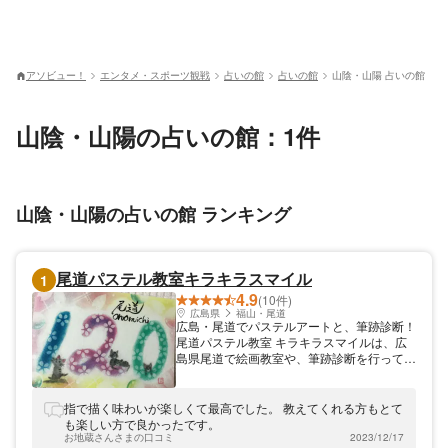
アソビュー！
エンタメ・スポーツ観戦
占いの館
占いの館
山陰・山陽 占いの館
山陰・山陽の占いの館：1件
山陰・山陽の占いの館 ランキング
尾道パステル教室キラキラスマイル
1
4.9
(10件)
広島県
福山・尾道
広島・尾道でパステルアートと、筆跡診断！
尾道パステル教室 キラキラスマイルは、広
島県尾道で絵画教室や、筆跡診断を行ってお
ります。パステルアートを学ぶことができま
す。完成品は、優しい雰囲気の仕上がりで
す。尾道の観光スポットのご案内や、割引券
指で描く味わいが楽しくて最高でした。 教えてくれる方もとて
もご用意しております。
も楽しい方で良かったです。
お地蔵さんさまの口コミ
2023/12/17