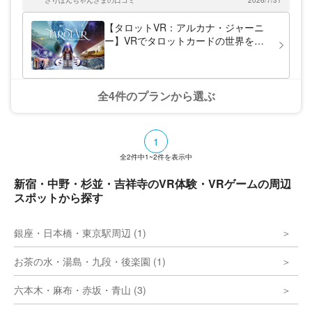
さりぼんちゃんさまの口コミ
2026/7/31
時間制限はわかりにくいけれど視覚的にきちんと残り時間がち
ゃんと見えるので配分も計算できると思います。子供だけだと
難しいかもしれません。 普通のお化け屋敷よりも自分は怖かっ
【タロットVR：アルカナ・ジャーニ
たです！
ー】VRでタロットカードの世界を旅
する、新感覚のタロット占い
全4件のプランから選ぶ
1
全
2
件中
1~2
件を表示中
新宿・中野・杉並・吉祥寺のVR体験・VRゲームの周辺
スポットから探す
銀座・日本橋・東京駅周辺 (1)
お茶の水・湯島・九段・後楽園 (1)
六本木・麻布・赤坂・青山 (3)