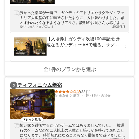
狭かった部屋が一瞬で、ガウディのアトリエやサグラダ・ファ
ミリア大聖堂の中に転送されたように、入れ替わりました。思
わず触れたくなるようなリアルさ。説明のお兄さんも感じよく
ゆりちゅんさまの口コミ
2026/8/8
て、をはるかに超えて楽しめました。
【入場券】ガウディ没後100年記念 永
遠なるガウディ 〜VRで辿る、サグラ
ダ・ファミリアの奇跡〜
全1件のプランから選ぶ
ティフォニウム新宿
2
4.2
(33件)
東京都
新宿・中野・杉並・吉祥寺
もっと見る
怖い家を徘徊するだけのゲームではありませんでした。一報通
行のゲームなので二人以上の人数だと輪っかを持って進むこと
になります。 時間切れになることもなく最後まで遊べました！