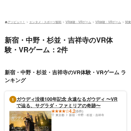
アソビュー！
エンタメ・スポーツ観戦
VR体験・VRゲーム
VR体験・VRゲーム
関東
新宿・中野・杉並・吉祥寺のVR体
験・VRゲーム：2件
新宿・中野・杉並・吉祥寺のVR体験・VRゲーム ラ
ンキング
ガウディ没後100年記念 永遠なるガウディ 〜VR
1
で辿る、サグラダ・ファミリアの奇跡〜
4.2
(6件)
東京都
新宿・中野・杉並・吉祥寺