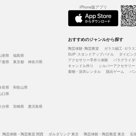
iPhone版アプリ
おすすめのジャンルから探す
陶芸体験･陶芸教室
ガラス細工･ガラス
SUP･スタンドアップパドル
ダイビン
山形県
福島県
アクセサリー手作り体験
パラグライダ
千葉県
東京都
神奈川県
キャンドル作り
シルバーアクセサリー
着物・浴衣レンタル
脱出ゲーム
バ
奈良県
和歌山県
山口県
大分県
宮崎県
鹿児島県
陶芸体験・陶芸教室 関西
ボルダリング 東京
陶芸体験・陶芸教室 東京
石