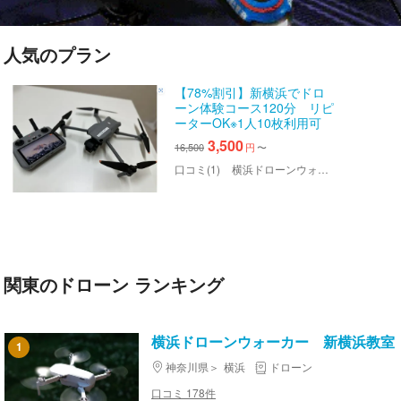
人気のプラン
【78%割引】新横浜でドロ
ーン体験コース120分 リピ
ーターOK※1人10枚利用可
3,500
16,500
円
〜
口コミ(1)
横浜ドローンウォーカー 新横浜教室
関東のドローン ランキング
横浜ドローンウォーカー 新横浜教室
1
神奈川県
横浜
ドローン
口コミ 178件