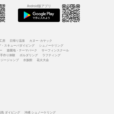
Android版アプリ
工房
日帰り温泉
カヌー･カヤック
グ・スキューバダイビング
シュノーケリング
ー
遊園地・テーマパーク
サーフィンスクール
 手作り体験
ボルダリング
ラフティング
ンジージャンプ
水族館
花火大会
垣島 ダイビング
沖縄 シュノーケリング