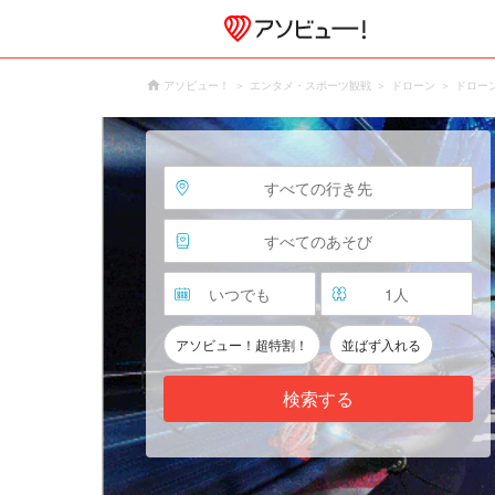
アソビュー！
エンタメ・スポーツ観戦
ドローン
ドロー
すべての行き先
すべてのあそび
いつでも
1
人
アソビュー！超特割！
並ばず入れる
検索する