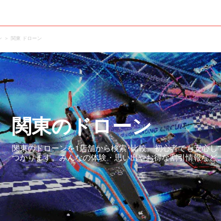
ン
関東 ドローン
関東のドローン
関東のドローンを1店舗から検索･比較。初心者でも安心し
つかります。みんなの体験・思い出やお得な割引情報など