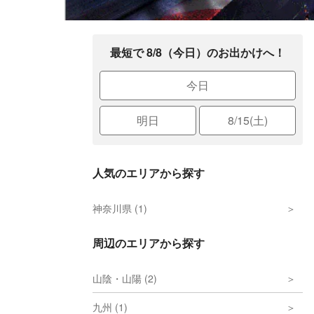
最短で 8/8（今日）のお出かけへ！
今日
明日
8/15(土)
人気のエリアから探す
神奈川県 (1)
周辺のエリアから探す
山陰・山陽 (2)
九州 (1)