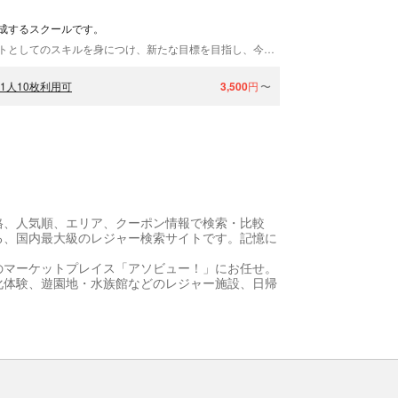
成するスクールです。
知識・操縦技術・危険回避策などドローンパイロットとしてのスキルを身につけ、新たな目標を目指し、今後に役立つようサポートさせて頂きます。
1人10枚利用可
3,500
円
〜
格、人気順、エリア、クーポン情報で検索・比較
る、国内最大級のレジャー検索サイトです。記憶に
のマーケットプレイス「アソビュー！」にお任せ。
化体験、遊園地・水族館などのレジャー施設、日帰