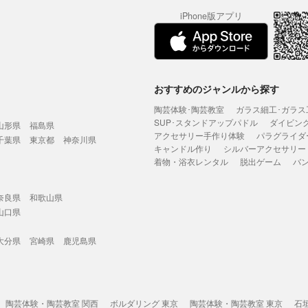
iPhone版アプリ
おすすめのジャンルから探す
陶芸体験･陶芸教室
ガラス細工･ガラス
SUP･スタンドアップパドル
ダイビン
山形県
福島県
アクセサリー手作り体験
パラグライダ
千葉県
東京都
神奈川県
キャンドル作り
シルバーアクセサリー
着物・浴衣レンタル
脱出ゲーム
バ
奈良県
和歌山県
山口県
大分県
宮崎県
鹿児島県
陶芸体験・陶芸教室 関西
ボルダリング 東京
陶芸体験・陶芸教室 東京
石