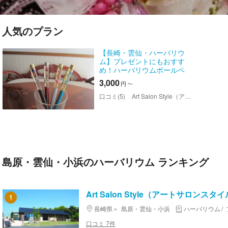
人気のプラン
【長崎・雲仙・ハーバリウ
ム】プレゼントにもおすす
め！ハーバリウムボールペ
ン2本
3,000
円
〜
口コミ(5)
Art Salon Style（アートサロンスタイル）
島原・雲仙・小浜のハーバリウム ランキング
Art Salon Style（アートサロンスタ
1
長崎県
島原・雲仙・小浜
ハーバリウム
口コミ 7件