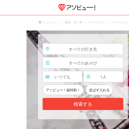
アソビュー！
趣味・習い事
ハーバリウム
ハーバリウム
すべての行き先
すべてのあそび
いつでも
1
人
アソビュー！超特割！
並ばず入れる
検索する