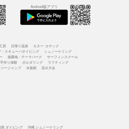
Android版アプリ
工房
日帰り温泉
カヌー･カヤック
グ・スキューバダイビング
シュノーケリング
ー
遊園地・テーマパーク
サーフィンスクール
 手作り体験
ボルダリング
ラフティング
ンジージャンプ
水族館
花火大会
垣島 ダイビング
沖縄 シュノーケリング