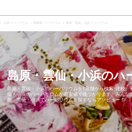
九州 ハーバリウム
長崎県 ハーバリウム
島原・雲仙・小浜 ハーバリウム
島原・雲仙・小浜のハ
島原・雲仙・小浜のハーバリウムを1店舗から検索･比較。
仙・小浜のハーバリウムが最安値で見つかります。みんな
原・雲仙・小浜でハーバリウムを探すならアソビュー！