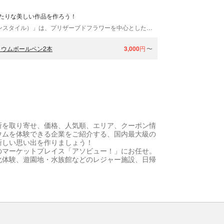
たりな美しい作品を作ろう！
長崎県雲仙市にある「Art Salon Style（アートサロンスタイル）」は、プリザーブドフラワーを中心としたフラワーアレンジメントが学べるサロンスタイルです。美術館内にあり、窓からは橘湾が望めるので景色を楽しみながら体験ができますよ♪美術の専門家によるフラワ―アレンジメントをぜひ体験しにいらしてください！
ウムボールペン2本
3,000
円
〜
所を取り寄せ、価格、人気順、エリア、クーポン情
ウムを体験できる企業をご紹介する、国内最大級の
新しい思い出を作りましょう！
のマーケットプレイス「アソビュー！」にお任せ。
化体験、遊園地・水族館などのレジャー施設、日帰