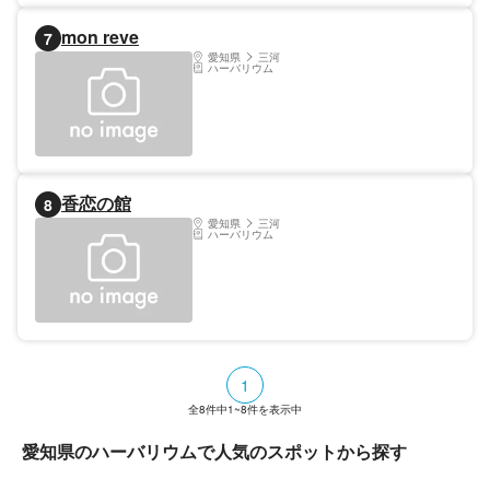
mon reve
7
愛知県
三河
ハーバリウム
香恋の館
8
愛知県
三河
ハーバリウム
1
全
8
件中
1~8
件を表示中
愛知県のハーバリウムで人気のスポットから探す