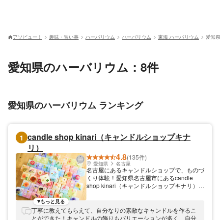
アソビュー！
趣味・習い事
ハーバリウム
ハーバリウム
東海 ハーバリウム
愛知県
愛知県のハーバリウム：8件
愛知県のハーバリウム ランキング
candle shop kinari（キャンドルショップキナ
1
リ）
4.8
(135件)
愛知県
名古屋
名古屋にあるキャンドルショップで、ものづ
くり体験！愛知県名古屋市にあるcandle
shop kinari（キャンドルショップキナリ）。
キャンドル作りを始めとした、制作体験を楽
しめます。 教室は地下鉄「大須観音」駅か
もっと見る
ら徒歩2分とアクセス良好。名古屋観光にも
丁寧に教えてもらえて、自分なりの素敵なキャンドルを作るこ
最適の立地です。
とができた！キャンドルの飾りもバリエーションが多く、自分