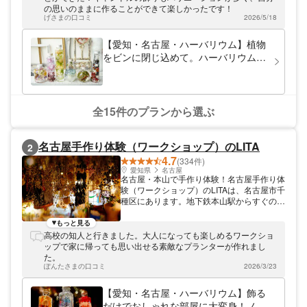
の思いのままに作ることができて楽しかったです！
げさまの口コミ
2026/5/18
【愛知・名古屋・ハーバリウム】植物
をビンに閉じ込めて。ハーバリウム作
り（2本）
全15件のプランから選ぶ
名古屋手作り体験（ワークショップ）のLITA
2
4.7
(334件)
愛知県
名古屋
名古屋・本山で手作り体験！名古屋手作り体
験（ワークショップ）のLITAは、名古屋市千
種区にあります。地下鉄本山駅からすぐの場
所で、ハンドメイドの体験を開催しておりま
す。 お店は地下鉄名城線・本山駅から徒歩1
もっと見る
分とアクセス便利な立地です。手作りのぬく
高校の知人と行きました。大人になっても楽しめるワークショ
もりを感じられる雑貨を販売しています。た
ップで家に帰っても思い出せる素敵なプランターが作れまし
くさんの雑貨に囲まれた空間で、リラックス
た。
して体験を楽しんでください。
ぽんたさまの口コミ
2026/3/23
【愛知・名古屋・ハーバリウム】飾る
だけでおしゃれな部屋に大変身！ノー