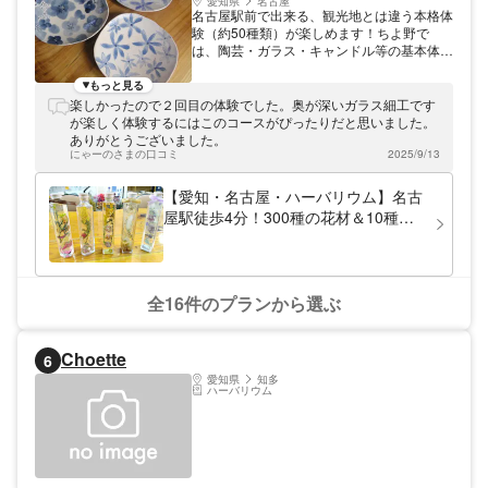
愛知県
名古屋
名古屋駅前で出来る、観光地とは違う本格体
験（約50種類）が楽しめます！ちよ野で
は、陶芸・ガラス・キャンドル等の基本体験
と本格体験があり、地元の材料にこだわった
各種体験を約50種類程開催しております。
もっと見る
例えば陶芸体験では名古屋流の500年前のや
楽しかったので２回目の体験でした。奥が深いガラス細工です
り方で1回で「作品を作る・描く・色を塗
が楽しく体験するにはこのコースがぴったりだと思いました。
る」事が標準でできます！ガラス（とんぼ
ありがとうございました。
玉）の作り放題体験も人気です！その他ここ
にゃーのさまの口コミ
2025/9/13
でしか体験できないことも沢山ありますので
当日講師にワガママ言ってみてくださいね。
【愛知・名古屋・ハーバリウム】名古
また名古屋駅から徒歩4分の好アクセス。東
屋駅徒歩4分！300種の花材＆10種の
京・大阪など遠方からの旅行者にも便利で
瓶から選べる！1本制作コース
す！雨の日も地下街ユニモールからあまり濡
れずに来られます。 初めての方から、リピ
ーター（本格体験）の方まで対応できるよう
に、沢山のプランがご用意してあります。基
全16件のプランから選ぶ
本体験は初めての方に合わせて無理のない作
品作りを考えておりますので、3歳からのお
子様～、器用、不器用にかかわらずキチンと
Choette
6
したものができますよ。
愛知県
知多
ハーバリウム