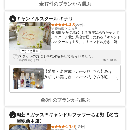
全17件のプランから選ぶ
キャンドルスクール キナリ
4
4.8
(22件)
愛知県
名古屋
矢場町から徒歩2分！名古屋にあるキャンド
ルスクール愛知県名古屋市にある「キャンド
ルスクールキナリ」。キャンドル好きに嬉し
い、本格的なレッスンを開催しています。4
種のキャンドルが作れるレッスンや、プロを
もっと見る
目指せるクラフトレッスンなど、ラインナッ
スタッフの方に丁寧な対応をしてもらいました。
プは豊富。お客様のスタイルに合わせ、お好
匿名希望さまの口コミ
2024/10/10
みのレッスンをお選びいただけます。
【愛知・名古屋・ハーバリウム】みず
みずしい美しさ！ハーバリウム体験
（2本作成）
全8件のプランから選ぶ
陶芸＊ガラス＊キャンドルフラワーちよ野【名古
5
屋駅前本店】
4.0
(124件)