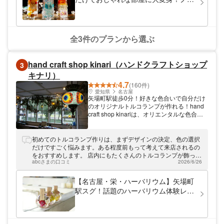
マルサイズハーバリウム作り（1個）
全3件のプランから選ぶ
hand craft shop kinari（ハンドクラフトショップ
3
キナリ）
4.7
(160件)
愛知県
名古屋
矢場町駅徒歩0分！好きな色合いで自分だけ
のオリジナルトルコランプが作れる！hand
craft shop kinariは、オリエンタルな色合い
が魅力的なトルコランプ作りやガラス細工・
人気のハーバリウム作りが体験ができるハン
ドクラフトショップです。矢場町駅4番出口
初めてのトルコランプ作りは、まずデザインの決定、色の選択
の目の前の立地なので、旅行やお買い物のつ
だけですごく悩みます。ある程度前もって考えて来店されるの
いでに気軽にご利用いただけます。広々な店
をおすすめします。 店内にもたくさんのトルコランプが飾って
内でゆったりワークショップをお楽しみくだ
abcさまの口コミ
2026/6/26
あるのでそちらを参考にしながらでもいいかもしれません。 体
さい。
験時間が限られているのであまりのんびりと作っていると時間
が足りなくなって追加料金がかかるらしいので、時間内は集中
【名古屋・栄・ハーバリウム】矢場町
して無言になる事もありますが、完成した時の達成感は最高で
駅スグ！話題のハーバリウム体験レッ
した。
スン（2本）