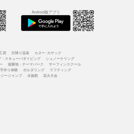
Android版アプリ
工房
日帰り温泉
カヌー･カヤック
グ・スキューバダイビング
シュノーケリング
ー
遊園地・テーマパーク
サーフィンスクール
 手作り体験
ボルダリング
ラフティング
ンジージャンプ
水族館
花火大会