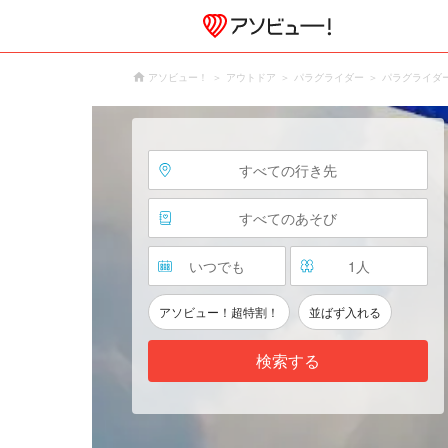
アソビュー！
アウトドア
パラグライダー
パラグライダ
すべての行き先
すべてのあそび
いつでも
1
人
アソビュー！超特割！
並ばず入れる
検索する