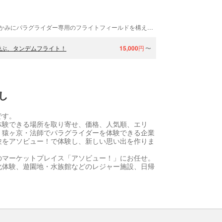
グランボレパラグライダースクールは、群馬・みなかみにパラグライダー専用のフライトフィールドを構えています。常駐インストラクターも多数在籍、常にクオリティの高い体験を提供いたします。他にもアウトドア体験をご用意してお待ちしています。
飛ぶ、タンデムフライト！
15,000
円
〜
し
です。
体験できる場所を取り寄せ、価格、人気順、エリ
・猿ヶ京・法師でパラグライダーを体験できる企業
験をアソビュー！で体験し、新しい思い出を作りま
のマーケットプレイス「アソビュー！」にお任せ。
化体験、遊園地・水族館などのレジャー施設、日帰