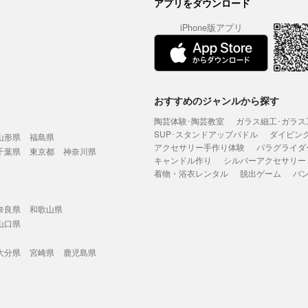
アプリをダウンロード
iPhone版アプリ
おすすめのジャンルから探す
陶芸体験･陶芸教室
ガラス細工･ガラス
SUP･スタンドアップパドル
ダイビン
山形県
福島県
アクセサリー手作り体験
パラグライダ
千葉県
東京都
神奈川県
キャンドル作り
シルバーアクセサリー
着物・浴衣レンタル
脱出ゲーム
バ
奈良県
和歌山県
山口県
大分県
宮崎県
鹿児島県