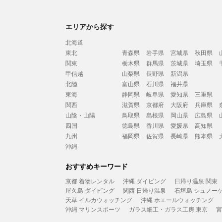
エリアから探す
北海道
東北
青森県
岩手県
宮城県
秋田県
関東
栃木県
群馬県
茨城県
埼玉県
甲信越
山梨県
長野県
新潟県
北陸
富山県
石川県
福井県
東海
静岡県
岐阜県
愛知県
三重県
関西
滋賀県
京都府
大阪府
兵庫県
山陰・山陽
鳥取県
島根県
岡山県
広島県
四国
徳島県
香川県
愛媛県
高知県
九州
福岡県
佐賀県
長崎県
熊本県
沖縄
おすすめキーワード
京都 着物レンタル
沖縄 ダイビング
日帰り温泉 関東
屋久島 ダイビング
関西 日帰り温泉
石垣島 シュノー
天草 イルカウォッチング
沖縄 ホエールウォッチング
沖縄 マリンスポーツ
ガラス細工・ガラス工房 東京
宮