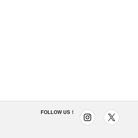
FOLLOW US！
instagram
x