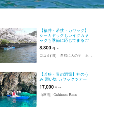
【福井・若狭・カヤック】
シーカヤックもレイクカヤ
ックも季節に応じてまるご
と楽しむツアー！
8,800
円
〜
口コミ(19)
自然に大の字 あそぼーや
【若狭・青の洞窟】神のう
み 願い塩 カヤックツアー
17,000
円
〜
山座熊川Outdoors Base