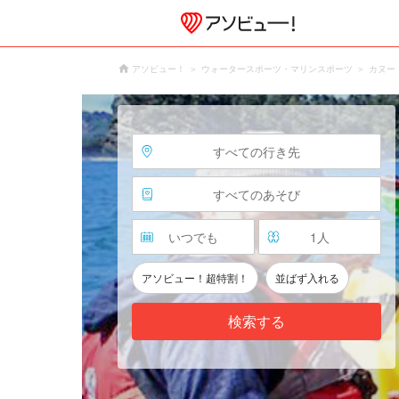
アソビュー！
ウォータースポーツ・マリンスポーツ
カヌー
すべての行き先
すべてのあそび
いつでも
1
人
アソビュー！超特割！
並ばず入れる
検索する