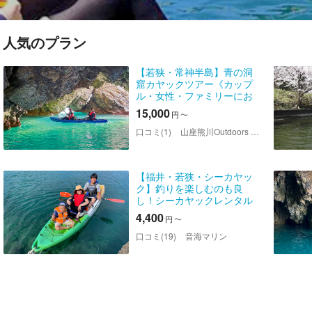
人気のプラン
【若狭・常神半島】青の洞
窟カヤックツアー《カップ
ル・女性・ファミリーにお
すすめ！ワンちゃんOK！写
15,000
円
〜
真映え間違いなしの絶景ス
ポット！》
口コミ(1)
山座熊川Outdoors Base
【福井・若狭・シーカヤッ
ク】釣りを楽しむのも良
し！シーカヤックレンタル
（2.5人用）
4,400
円
〜
口コミ(19)
音海マリン