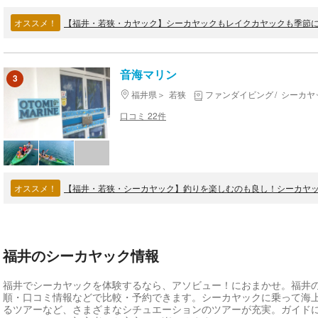
オススメ！
【福井・若狭・カヤック】シーカヤックもレイクカヤックも季節
音海マリン
3
福井県
若狭
ファンダイビング
シーカヤ
口コミ 22件
オススメ！
【福井・若狭・シーカヤック】釣りを楽しむのも良し！シーカヤック
福井のシーカヤック情報
福井でシーカヤックを体験するなら、アソビュー！におまかせ。福井
順・口コミ情報などで比較・予約できます。シーカヤックに乗って海
るツアーなど、さまざまなシチュエーションのツアーが充実。ガイド