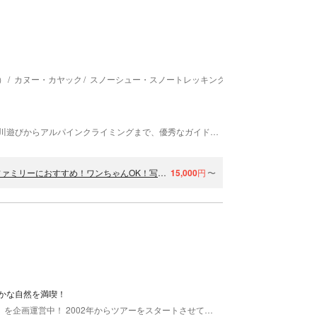
）
カヌー・カヤック
スノーシュー・スノートレッキング
山、川、湖など多彩なフィールドの中で、山遊び・川遊びからアルパインクライミングまで、優秀なガイド達が安心安全を第一に、四季をとおして皆様をご案内いたします。 私たちと共に感動の自然旅行にでかけましょう！！ （株）PLUS WILDがアクティビティーを提供しています。
【若狭・常神半島】青の洞窟カヤックツアー《カップル・女性・ファミリーにおすすめ！ワンちゃんOK！写真映え間違いなしの絶景スポット！》
15,000
円
〜
かな自然を満喫！
福井・若狭・三方五湖エリアで 「 自然体験ツアー 」を企画運営中！ 2002年からツアーをスタートさせてこれまでに延べ、1万人以上の方々がツアーに参加されました！ お客様満足度98％以上！！（2023年度に185人のお客様にアンケートをした結果より） ツアーに参加される9割の方は、カヤック初体験！ 子どもから大人まで、みんなが思いっきり遊ぶことができます！ 安定性のあるカヤックに乗って、福井の大自然を満喫しませんか？ ◆ツアー詳細◆ 【春】奇跡の湖「水月湖」の湖畔に咲く「梅の花」「桜」を満喫ツアー 【夏】エメラルドグリーンの海！お客様だけの無人浜で海遊び満喫ツアー 【秋】奇跡の湖「水月湖」の湖畔を彩る「紅葉」満喫ツアー 【冬】越中してくる「水鳥」や「凛とした世界」を満喫ツアー あそぼーやのガイド達と最高の思い出をお届けします！！ どうぞお気軽にご参加ください！