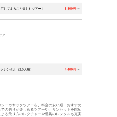
に応じてまるごと楽しむツアー！
8,800
円
〜
ック
レンタル（2.5人用）
4,400
円
〜
のシーカヤックツアーを、料金の安い順・おすすめ
上での釣りが楽しめるツアーや、サンセットを眺め
による乗り方のレクチャーや道具のレンタルも充実