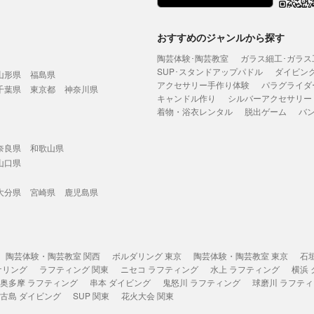
おすすめのジャンルから探す
陶芸体験･陶芸教室
ガラス細工･ガラス
SUP･スタンドアップパドル
ダイビン
山形県
福島県
アクセサリー手作り体験
パラグライダ
千葉県
東京都
神奈川県
キャンドル作り
シルバーアクセサリー
着物・浴衣レンタル
脱出ゲーム
バ
奈良県
和歌山県
山口県
大分県
宮崎県
鹿児島県
陶芸体験・陶芸教室 関西
ボルダリング 東京
陶芸体験・陶芸教室 東京
石
ケリング
ラフティング 関東
ニセコ ラフティング
水上 ラフティング
横浜
奥多摩 ラフティング
串本 ダイビング
鬼怒川 ラフティング
球磨川 ラフテ
古島 ダイビング
SUP 関東
花火大会 関東