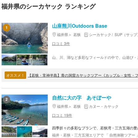
福井県のシーカヤック ランキング
山座熊川Outdoors Base
1
福井県
若狭
シーカヤック
SUP（サップ
口コミ 3件
オススメ！
自然に大の字 あそぼーや
2
福井県
若狭
カヌー・カヤック
口コミ 19件
四季折々の多彩なプランで、若狭湾・三方五湖の豊