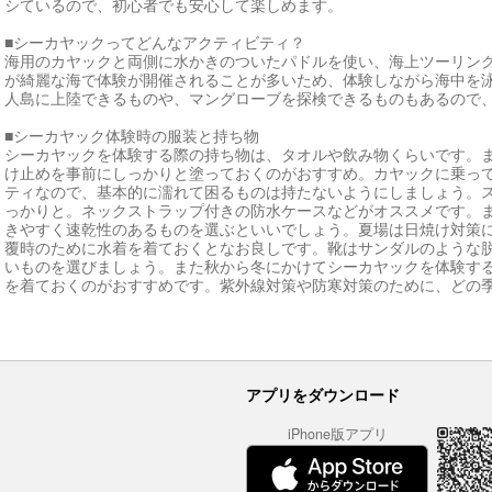
シているので、初心者でも安心して楽しめます。
■シーカヤックってどんなアクティビティ？
海用のカヤックと両側に水かきのついたパドルを使い、海上ツーリン
が綺麗な海で体験が開催されることが多いため、体験しながら海中を
人島に上陸できるものや、マングローブを探検できるものもあるので
■シーカヤック体験時の服装と持ち物
シーカヤックを体験する際の持ち物は、タオルや飲み物くらいです。
け止めを事前にしっかりと塗っておくのがおすすめ。カヤックに乗っ
ティなので、基本的に濡れて困るものは持たないようにしましょう。
っかりと。ネックストラップ付きの防水ケースなどがオススメです。
きやすく速乾性のあるものを選ぶといいでしょう。夏場は日焼け対策
覆時のために水着を着ておくとなお良しです。靴はサンダルのような
いものを選びましょう。また秋から冬にかけてシーカヤックを体験す
を着ておくのがおすすめです。紫外線対策や防寒対策のために、どの
アプリをダウンロード
iPhone版アプリ