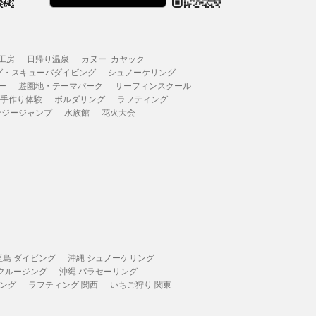
工房
日帰り温泉
カヌー･カヤック
グ・スキューバダイビング
シュノーケリング
ー
遊園地・テーマパーク
サーフィンスクール
 手作り体験
ボルダリング
ラフティング
ンジージャンプ
水族館
花火大会
垣島 ダイビング
沖縄 シュノーケリング
 クルージング
沖縄 パラセーリング
ィング
ラフティング 関西
いちご狩り 関東