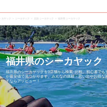
・カヤック
シーカヤック
北陸 シーカヤック
福井県 シーカヤック
福井県のシーカヤック
福井県のシーカヤックを3店舗から検索･比較。初心者でも
が最安値で見つかります。みんなの体験・思い出やお得な
すならアソビュー！