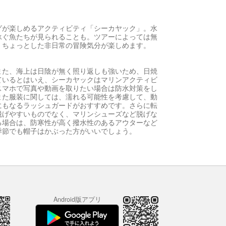
グが楽しめるアクティビティ「シーカヤック」。水
泳ぐ魚たちが見られることも。ツアーによっては無
、ちょっとした非日常の冒険気分が楽しめます。
また、海上は日陰が無く照り返しも強いため、日焼
ているとはいえ、シーカヤックはマリンアクティビ
スマホで写真や動画を取りたい場合は防水対策をし
また服装に関しては、濡れる可能性を考慮して、動
にもなるラッシュガードがおすすめです。さらに転
脱げやすいものでなく、マリンシューズなど脱げな
る場合は、防寒性が高く撥水性のあるアウターなど
季節でも帽子はかぶった方がいいでしょう。
Android版アプリ