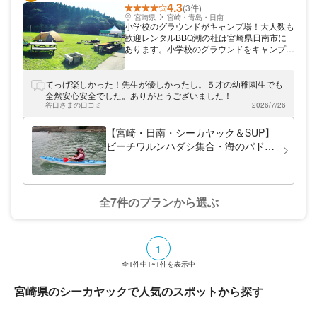
4.3
(3件)
宮崎県
宮崎・青島・日南
小学校のグラウンドがキャンプ場！大人数も
歓迎レンタルBBQ潮の杜は宮崎県日南市に
あります。小学校のグラウンドをキャンプ場
とし、レンタルBBQを行っています。広い
グラウンドは区画がなく、フリースペースで
お使いいただけます。50名様以上のBBQも
てっげ楽しかった！先生が優しかったし。５才の幼稚園生でも
大歓迎！大自然の中、広々とした空間で
全然安心安全でした。ありがとうございました！
BBQをお楽しみください
谷口さまの口コミ
2026/7/26
【宮崎・日南・シーカヤック＆SUP】
ビーチワルンハダシ集合・海のパドル
スポーツ体験。家族・女性グループで
冒険に出かけよう「シーカヤック＆
SUP体験」海を優雅にクルージング！
全7件のプランから選ぶ
1
全
1
件中
1~1
件を表示中
宮崎県のシーカヤックで人気のスポットから探す