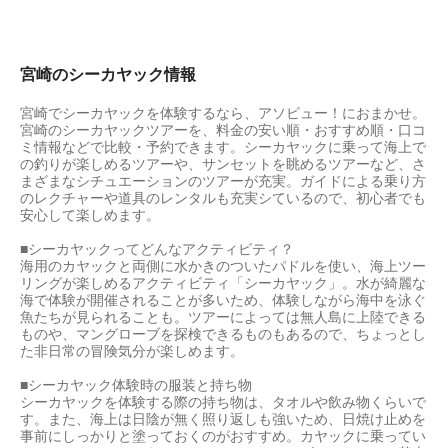
宮崎のシーカヤック情報
宮崎でシーカヤックを体験するなら、アソビュー！におまかせ。
宮崎のシーカヤックツアーを、料金の安い順・おすすめ順・口コ
ミ情報などで比較・予約できます。シーカヤックに乗って海上で
の釣りが楽しめるツアーや、サンセットを眺めるツアーなど、さ
まざまなシチュエーションのツアーが充実。ガイドによる乗り方
のレクチャーや道具のレンタルも充実シているので、初心者でも
安心して楽しめます。
■シーカヤックってどんなアクティビティ？
海用のカヤックと両側に水かきのついたパドルを使い、海上ツー
リングが楽しめるアクティビティ「シーカヤック」。水が綺麗な
海で体験が開催されることが多いため、体験しながら海中を泳ぐ
魚たちが見られることも。ツアーによっては無人島に上陸できる
ものや、マングローブを探検できるものもあるので、ちょっとし
た非日常の冒険気分が楽しめます。
■シーカヤック体験時の服装と持ち物
シーカヤックを体験する際の持ち物は、タオルや飲み物くらいで
す。また、海上は日陰が無く照り返しも強いため、日焼け止めを
事前にしっかりと塗っておくのがおすすめ。カヤックに乗ってい