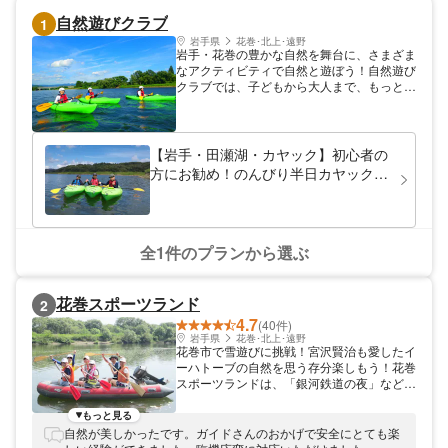
自然遊びクラブ
1
岩手県
花巻･北上･遠野
岩手・花巻の豊かな自然を舞台に、さまざま
なアクティビティで自然と遊ぼう！自然遊び
クラブでは、子どもから大人まで、もっとた
くさんの方々が楽しく安全に自然の中で過ご
せるよう、様々な自然体験活動の企画やワー
クショップを開催しています。少人数制で一
人一人に合わせてプログラムを進めるので、
【岩手・田瀬湖・カヤック】初心者の
初心者の方も気軽にご参加いただけます。カ
方にお勧め！のんびり半日カヤック体
ヤック体験や登山・クラフトなど各種アクテ
験
ィビティをお楽しみください。
全1件のプランから選ぶ
花巻スポーツランド
2
4.7
(40件)
岩手県
花巻･北上･遠野
花巻市で雪遊びに挑戦！宮沢賢治も愛したイ
ーハトーブの自然を思う存分楽しもう！花巻
スポーツランドは、「銀河鉄道の夜」などで
知られる宮沢賢治の故郷、岩手県花巻市にあ
るアウトドア体験施設です。春夏秋冬思いっ
もっと見る
きり楽しめるよう、春や夏にはラフティング
自然が美しかったです。ガイドさんのおかげで安全にとても楽
やカヌーを、冬には雪遊びをご用意していま