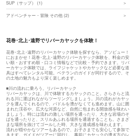
SUP（サップ） (1)
アドベンチャー・冒険 その他 (2)
花巻･北上･遠野でリバーカヤックを体験！
花巻･北上･遠野のリバーカヤック体験を探すなら、アソビュー！
におまかせ！花巻･北上･遠野のリバーカヤック体験を、料金の安
い順・おすすめ順・口コミ情報などで比較・予約できます。リバ
ーカヤック体験では、ライフジャケットやカヤックなど必要な道
具はすべてレンタル可能。ベテランのガイドが同行するので、そ
の土地の魅力もより深く楽しめます。
■川の流れに乗ろう。リバーカヤック
リバーカヤックは、川で体験するカヤックのこと。さらさらと流
れる川に運ばれながらツーリングしましょう。川の流れがカヤッ
クを運んでくれるので、パドルを漕がなくても進めます。山に囲
まれた渓谷や、広大な河原など、自然に包まれる開放感を味わい
ましょう。時には流れの激しい場所を通ったり、大きな岩場のそ
ばを通ったりと、スリルあふれる場所を通過することも。さまざ
まな場所を抜けてゴールした時、大きな達成感を味わえます。
流れが穏やかなツアーもあるので、お子さまでも安心して参加で
きます。ガイドがツアーに同行し、事前にカヤックの漕ぎ方のレ