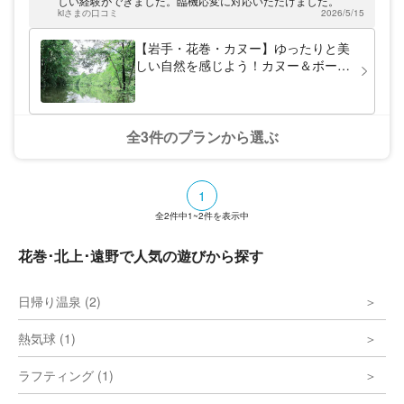
しい経験ができました。臨機応変に対応いただけました。
す。中でも冬ならではの遊びが大人気！「あ
kiさまの口コミ
2026/5/15
りきたりなウィンタースポーツではもったい
ない！」と、新感覚の雪遊び・爽快なソリ遊
【岩手・花巻・カヌー】ゆったりと美
びをご用意しています！猛スピードで牽引さ
しい自然を感じよう！カヌー＆ボート
れるそり遊びは、小さなお子さまも参加
体験！初心者でも安心♪（180分）
OK！ぜひご家族・ご友人同士でわいわい楽
しんでください！
全3件のプランから選ぶ
1
全
2
件中
1~2
件を表示中
花巻･北上･遠野で人気の遊びから探す
日帰り温泉 (2)
熱気球 (1)
ラフティング (1)