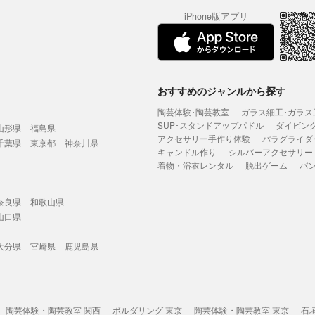
iPhone版アプリ
おすすめのジャンルから探す
陶芸体験･陶芸教室
ガラス細工･ガラス
SUP･スタンドアップパドル
ダイビン
山形県
福島県
アクセサリー手作り体験
パラグライダ
千葉県
東京都
神奈川県
キャンドル作り
シルバーアクセサリー
着物・浴衣レンタル
脱出ゲーム
バ
奈良県
和歌山県
山口県
大分県
宮崎県
鹿児島県
陶芸体験・陶芸教室 関西
ボルダリング 東京
陶芸体験・陶芸教室 東京
石