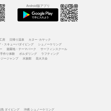
Android版アプリ
工房
日帰り温泉
カヌー･カヤック
グ・スキューバダイビング
シュノーケリング
ー
遊園地・テーマパーク
サーフィンスクール
 手作り体験
ボルダリング
ラフティング
ンジージャンプ
水族館
花火大会
垣島 ダイビング
沖縄 シュノーケリング