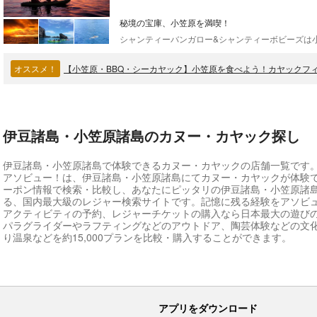
秘境の宝庫、小笠原を満喫！
オススメ！
【小笠原・BBQ・シーカヤック】小笠原を食べよう！カヤックフィ
伊豆諸島・小笠原諸島のカヌー・カヤック探し
伊豆諸島・小笠原諸島で体験できるカヌー・カヤックの店舗一覧です
アソビュー！は、伊豆諸島・小笠原諸島にてカヌー・カヤックが体験
ーポン情報で検索・比較し、あなたにピッタリの伊豆諸島・小笠原諸
る、国内最大級のレジャー検索サイトです。記憶に残る経験をアソビ
アクティビティの予約、レジャーチケットの購入なら日本最大の遊び
パラグライダーやラフティングなどのアウトドア、陶芸体験などの文
り温泉などを約15,000プランを比較・購入することができます。
アプリをダウンロード