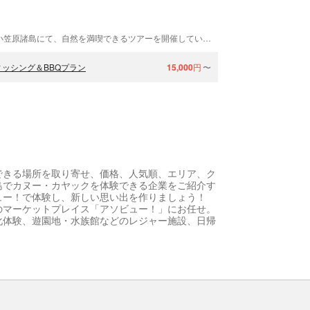
シャンティーバンガロー&シャンティーボビーズは小笠原諸島にて、自然を満喫できるツアーを開催しています。 シャンティーバンガロー&シャンティーボビーズは、ジャングル、海、宇宙を肌で感じて欲しいと、テレビや時計をご用意していません。なくても平気です。ゆったりと流れる贅沢な時間をお過ごしください。
ッシング＆BBQプラン
15,000
円
〜
。
できる場所を取り寄せ、価格、人気順、エリア、ク
島でカヌー・カヤックを体験できる企業をご紹介す
ュー！で体験し、新しい思い出を作りましょう！
のマーケットプレイス「アソビュー！」にお任せ。
化体験、遊園地・水族館などのレジャー施設、日帰