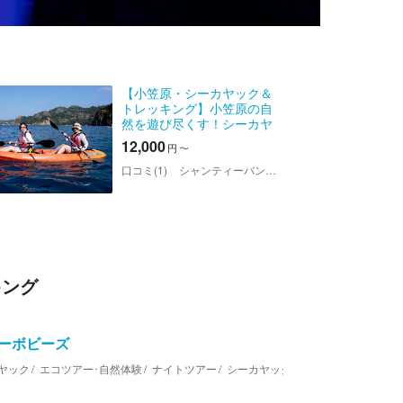
【小笠原・シーカヤック＆
トレッキング】小笠原の自
然を遊び尽くす！シーカヤ
ック＆ジャングルトレッキ
12,000
円
〜
ング
口コミ(1)
シャンティーバンガロー & シャンティーボビーズ
キング
ィーボビーズ
ヤック
エコツアー･自然体験
ナイトツアー
シーカヤック