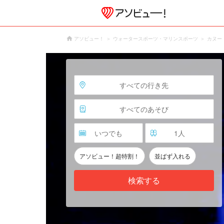
アソビュー！
ウォータースポーツ・マリンスポーツ
カヌー
すべての行き先
すべてのあそび
いつでも
1
人
アソビュー！超特割！
並ばず入れる
検索する