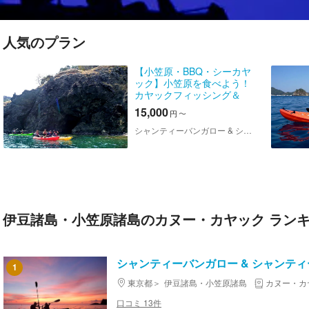
人気のプラン
【小笠原・BBQ・シーカヤ
ック】小笠原を食べよう！
カヤックフィッシング＆
BBQプラン
15,000
円
〜
シャンティーバンガロー & シャンティーボビーズ
伊豆諸島・小笠原諸島のカヌー・カヤック ラン
シャンティーバンガロー & シャンテ
1
東京都
伊豆諸島・小笠原諸島
カヌー・カ
口コミ 13件