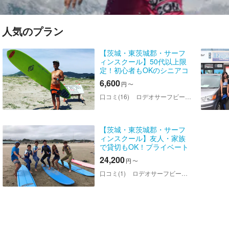
人気のプラン
【茨城・東茨城郡・サーフ
ィンスクール】50代以上限
定！初心者もOKのシニアコ
ース
6,600
円
〜
口コミ(16)
ロデオサーフビーチストア
【茨城・東茨城郡・サーフ
ィンスクール】友人・家族
で貸切もOK！プライベート
レッスンコース
24,200
円
〜
口コミ(1)
ロデオサーフビーチストア