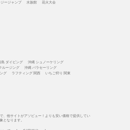
ンジージャンプ
水族館
花火大会
垣島 ダイビング
沖縄 シュノーケリング
 クルージング
沖縄 パラセーリング
ィング
ラフティング 関西
いちご狩り 関東
態で、他サイトがアソビュー！よりも安い価格で提供してい
象となります。