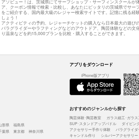
アソビュー！は、茨城県にてサーフショップ・サーフィンスクールが
ア、クーポン情報で検索・比較し、あなたにピッタリの茨城県でサー
をご紹介する、国内最大級のレジャー検索サイトです。記憶に残る経
しょう！
アクティビティの予約、レジャーチケットの購入なら日本最大の遊び
パラグライダーやラフティングなどのアウトドア、陶芸体験などの文
り温泉などを約15,000プランを比較・購入することができます。
アプリをダウンロード
iPhone版アプリ
おすすめのジャンルから探す
陶芸体験･陶芸教室
ガラス細工･ガラス
SUP･スタンドアップパドル
ダイビン
山形県
福島県
アクセサリー手作り体験
パラグライダ
千葉県
東京都
神奈川県
キャンドル作り
シルバーアクセサリー