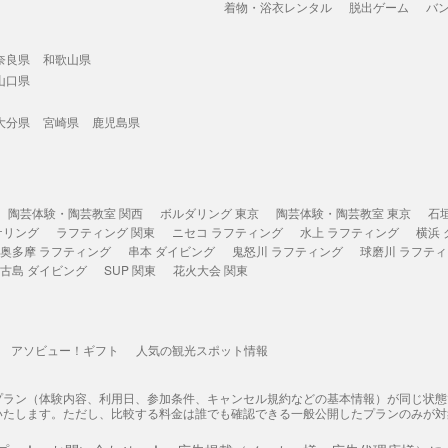
着物・浴衣レンタル
脱出ゲーム
バ
奈良県
和歌山県
山口県
大分県
宮崎県
鹿児島県
陶芸体験・陶芸教室 関西
ボルダリング 東京
陶芸体験・陶芸教室 東京
石
ケリング
ラフティング 関東
ニセコ ラフティング
水上 ラフティング
横浜
奥多摩 ラフティング
串本 ダイビング
鬼怒川 ラフティング
球磨川 ラフテ
古島 ダイビング
SUP 関東
花火大会 関東
アソビュー！ギフト
人気の観光スポット情報
プラン（体験内容、利用日、参加条件、キャンセル規約などの基本情報）が同じ状
いたします。ただし、比較する料金は誰でも確認できる一般公開したプランのみが対