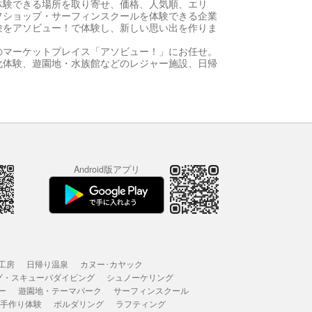
体験できる場所を取り寄せ、価格、人気順、エリ
フショップ・サーフィンスクールを体験できる企業
験をアソビュー！で体験し、新しい思い出を作りま
のマーケットプレイス「アソビュー！」にお任せ。
化体験、遊園地・水族館などのレジャー施設、日帰
Android版アプリ
工房
日帰り温泉
カヌー･カヤック
グ・スキューバダイビング
シュノーケリング
ー
遊園地・テーマパーク
サーフィンスクール
 手作り体験
ボルダリング
ラフティング