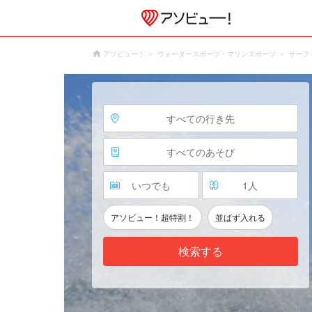
アソビュー！
ウォータースポーツ・マリンスポーツ
サーフ
すべての行き先
すべてのあそび
いつでも
1
人
アソビュー！超特割！
並ばず入れる
検索する