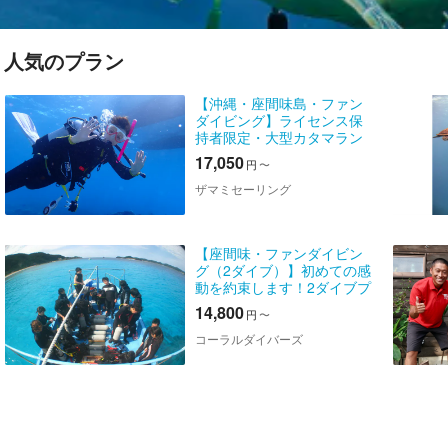
人気のプラン
【沖縄・座間味島・ファン
ダイビング】ライセンス保
持者限定・大型カタマラン
ヨットで行くダイビング！
17,050
円
〜
ウミガメがいる美しい海を
のんびり堪能！2ダイブ（ウ
ザマミセーリング
ェイト・タンク付）
【座間味・ファンダイビン
グ（2ダイブ）】初めての感
動を約束します！2ダイブプ
ラン
14,800
円
〜
コーラルダイバーズ