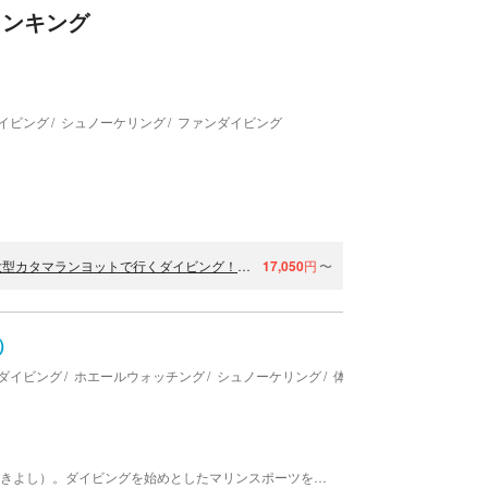
ランキング
イビング
シュノーケリング
ファンダイビング
【沖縄・座間味島・ファンダイビング】ライセンス保持者限定・大型カタマランヨットで行くダイビング！ウミガメがいる美しい海をのんびり堪能！2ダイブ（ウェイト・タンク付）
17,050
円
〜
）
ダイビング
ホエールウォッチング
シュノーケリング
体験ダイビング
沖縄県座間味にあるダイビングチーム あなたの清（きよし）。ダイビングを始めとしたマリンスポーツを開催しております。オーナーは、撮影したクジラの写真が雑誌に掲載されるほどの腕前。経験で培ったベストポイントへお連れします。