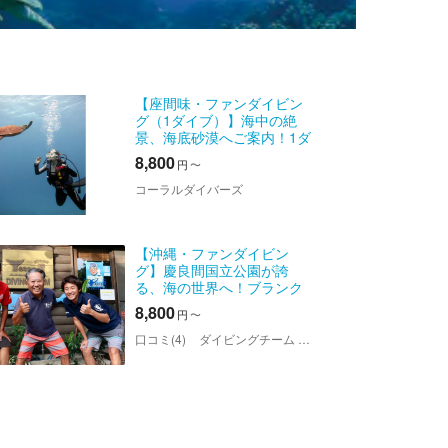
【座間味・ファンダイビン
グ（1ダイブ）】海中の絶
景、海底砂漠へご案内！1ダ
イブプラン
8,800
円
〜
コーラルダイバーズ
【沖縄・ファンダイビン
グ】慶良間国立公園が誇
る、海の世界へ！ブランク
がある方も歓迎です
8,800
円
〜
口コミ(4)
ダイビングチーム あなたの清（きよし）