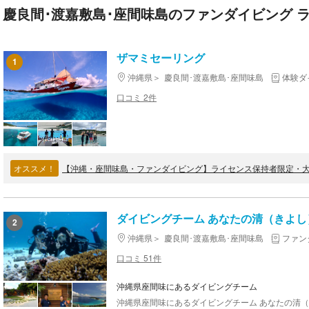
慶良間･渡嘉敷島･座間味島のファンダイビング 
ザマミセーリング
1
沖縄県
慶良間･渡嘉敷島･座間味島
体験ダ
口コミ 2件
オススメ！
ダイビングチーム あなたの清（きよし
2
沖縄県
慶良間･渡嘉敷島･座間味島
ファン
口コミ 51件
沖縄県座間味にあるダイビングチーム