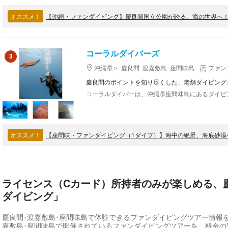
オススメ！
【沖縄・ファンダイビング】慶良間国立公園が誇る、海の世界へ
コーラルダイバーズ
3
沖縄県
慶良間･渡嘉敷島･座間味島
ファン
慶良間のポイントを知り尽くした、老舗ダイビング
オススメ！
【座間味・ファンダイビング（1ダイブ）】海中の絶景、海底砂漠
ライセンス（Cカード）所持者のみが楽しめる、
ダイビング」
慶良間･渡嘉敷島･座間味島で体験できるファンダイビングツアー情報
嘉敷島･座間味島で開催されているファンダイビングツアーを、料金の