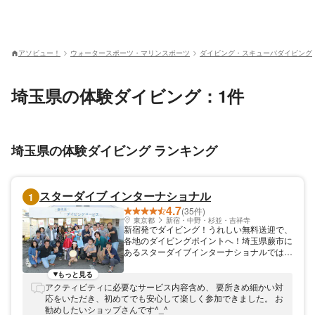
アソビュー！
ウォータースポーツ・マリンスポーツ
ダイビング・スキューバダイビング
埼玉県の体験ダイビング：1件
埼玉県の体験ダイビング ランキング
スターダイブ インターナショナル
1
4.7
(35件)
東京都
新宿・中野・杉並・吉祥寺
新宿発でダイビング！うれしい無料送迎で、
各地のダイビングポイントへ！埼玉県蕨市に
あるスターダイブインターナショナルでは、
30代から50代のお客様を中心とするダイビ
ングスクールです。新宿駅から無料送迎！体
もっと見る
験ダイビング・ファンダイビング・ライセン
アクティビティに必要なサービス内容含め、 要所きめ細かい対
ス取得などのコースを開設しています。1名
応をいただき、初めてでも安心して楽しく参加できました。 お
様からの参加も歓迎。女性インストラクター
勧めしたいショップさんです^_^