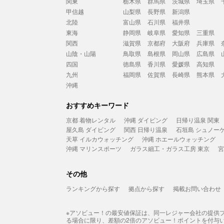
関東
栃木県
群馬県
茨城県
埼玉県
甲信越
山梨県
長野県
新潟県
北陸
富山県
石川県
福井県
東海
静岡県
岐阜県
愛知県
三重県
関西
滋賀県
京都府
大阪府
兵庫県
山陰・山陽
鳥取県
島根県
岡山県
広島県
四国
徳島県
香川県
愛媛県
高知県
九州
福岡県
佐賀県
長崎県
熊本県
沖縄
おすすめキーワード
京都 着物レンタル
沖縄 ダイビング
日帰り温泉 関東
屋久島 ダイビング
関西 日帰り温泉
石垣島 シュノー
天草 イルカウォッチング
沖縄 ホエールウォッチング
沖縄 マリンスポーツ
ガラス細工・ガラス工房 東京
宮
その他
ランキングから探す
拠点から探す
掲載お問い合わせ
※アソビュー！の最安値保証は、同一レジャー会社の提供
る場合に限り、差額の2倍のアソビュー！ポイントを付与