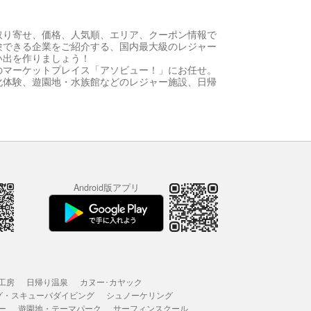
取り寄せ、価格、人気順、エリア、クーポン情報で
験できる企業をご紹介する、国内最大級のレジャー
い出を作りましょう！
のマーケットプレイス「アソビュー！」にお任せ。
化体験、遊園地・水族館などのレジャー施設、日帰
Android版アプリ
工房
日帰り温泉
カヌー･カヤック
グ・スキューバダイビング
シュノーケリング
ー
遊園地・テーマパーク
サーフィンスクール