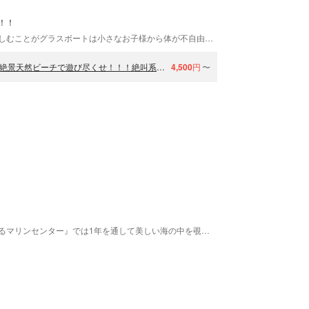
！！
世界有数のサンゴ礁や色とりどりの熱帯魚の群を楽しむことがグラスボートは小さなお子様から体が不自由なお客様、どなたでも気軽にお楽しみ頂くことができます！！オーシャンベースではシュノーケリングやカヤック、SUPが遊び放題！！バナナボートなどのマリンスポーツも体験できます！！
【那覇から35分！南城市】フライト直前までマリンスポーツ2種☆絶景天然ビーチで遊び尽くせ！！！絶叫系取り揃えています！
4,500
円
〜
地元の人にも人気のある広い天然ビーチ。『みーばるマリンセンター』では1年を通して美しい海の中を覗くことができる『グラスボート』が楽しめます。遠浅の海は穏やかな日が多く、お子様でも安心して楽しめます。