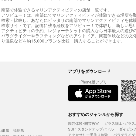
南部で体験できるマリンアクティビティの店舗一覧です。
アソビュー！は、南部にてマリンアクティビティが体験できる場所を
検索・比較し、あなたにピッタリの南部でマリンアクティビティを体
検索サイトです。記憶に残る経験をアソビュー！で体験し、新しい思
アクティビティの予約、レジャーチケットの購入なら日本最大の遊び
パラグライダーやラフティングなどのアウトドア、陶芸体験などの文
り温泉などを約15,000プランを比較・購入することができます。
アプリをダウンロード
iPhone版アプリ
おすすめのジャンルから探す
陶芸体験･陶芸教室
ガラス細工･ガラス
SUP･スタンドアップパドル
ダイビン
山形県
福島県
アクセサリー手作り体験
パラグライダ