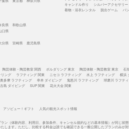
千葉県
東京都
神奈川県
キャンドル作り
シルバーアクセサリー
着物・浴衣レンタル
脱出ゲーム
バ
奈良県
和歌山県
山口県
大分県
宮崎県
鹿児島県
陶芸体験・陶芸教室 関西
ボルダリング 東京
陶芸体験・陶芸教室 東京
石
ケリング
ラフティング 関東
ニセコ ラフティング
水上 ラフティング
横浜
奥多摩 ラフティング
串本 ダイビング
鬼怒川 ラフティング
球磨川 ラフテ
古島 ダイビング
SUP 関東
花火大会 関東
アソビュー！ギフト
人気の観光スポット情報
プラン（体験内容、利用日、参加条件、キャンセル規約などの基本情報）が同じ状
いたします。ただし、比較する料金は誰でも確認できる一般公開したプランのみが対