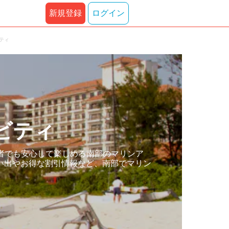
新規登録
ログイン
ティ
ビティ
者でも安心して楽しめる南部のマリンア
い出やお得な割引情報など、南部でマリン