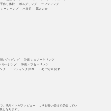
 手作り体験
ボルダリング
ラフティング
ンジージャンプ
水族館
花火大会
垣島 ダイビング
沖縄 シュノーケリング
 クルージング
沖縄 パラセーリング
ィング
ラフティング 関西
いちご狩り 関東
態で、他サイトがアソビュー！よりも安い価格で提供してい
象となります。