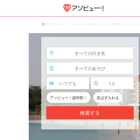
アソビュー！
ウォータースポーツ・マリンスポーツ
マリン
すべての行き先
すべてのあそび
いつでも
1
人
アソビュー！超特割！
並ばず入れる
検索する