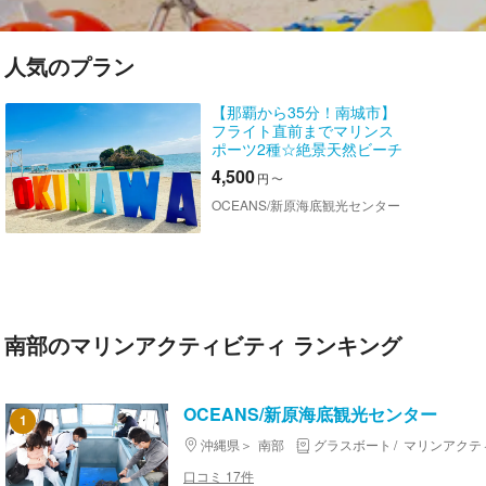
人気のプラン
【那覇から35分！南城市】
フライト直前までマリンス
ポーツ2種☆絶景天然ビーチ
で遊び尽くせ！！！絶叫系
4,500
円
〜
取り揃えています！
OCEANS/新原海底観光センター
南部のマリンアクティビティ ランキング
OCEANS/新原海底観光センター
1
沖縄県
南部
グラスボート
マリンアクテ
口コミ 17件