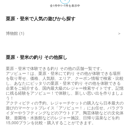
全
1
件中
1~1
件を表示中
栗原・登米で人気の遊びから探す
博物館 (1)
栗原・登米の釣り その他探し
栗原・登米で体験できる釣り その他の店舗一覧です。
アソビュー！は、栗原・登米にて釣り その他が体験できる場所
を取り寄せ、価格、人気順、エリア、クーポン情報で検索・比較
し、あなたにピッタリの栗原・登米で釣り その他を体験できる
企業をご紹介する、国内最大級のレジャー検索サイトです。記憶
に残る経験をアソビュー！で体験し、新しい思い出を作りましょ
う！
アクティビティの予約、レジャーチケットの購入なら日本最大の
遊びのマーケットプレイス「アソビュー！」にお任せ。パラグラ
イダーやラフティングなどのアウトドア、陶芸体験などの文化体
験、遊園地・水族館などのレジャー施設、日帰り温泉などを約
15,000プランを比較・購入することができます。