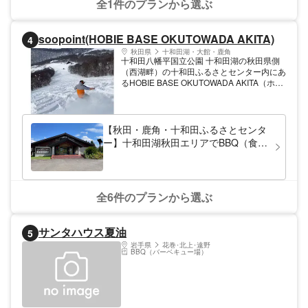
全1件のプランから選ぶ
soopoint(HOBIE BASE OKUTOWADA AKITA)
4
秋田県
十和田湖・大館・鹿角
十和田八幡平国立公園 十和田湖の秋田県側
（西湖畔）の十和田ふるさとセンター内にあ
るHOBIE BASE OKUTOWADA AKITA（ホビ
ーベース奥十和田秋田）では、足漕ぎカヤッ
ク「HOBIE」、SUP、カヤックの水上アク
ティビティを体験できます。施設敷地内に
は、BBQエリア、デイキャンプエリア、カ
【秋田・鹿角・十和田ふるさとセンタ
フェがあり色々な楽しみ方ができます。
ー】十和田湖秋田エリアでBBQ（食材
持ち込み常設BBQコンロ使用でお手軽
BBQ）
全6件のプランから選ぶ
サンタハウス夏油
5
岩手県
花巻･北上･遠野
BBQ（バーベキュー場）