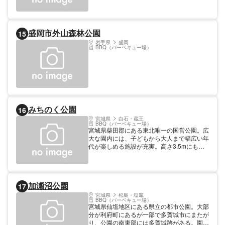
は全サイトに完備。キャンプサイトの中心に
あるサニタリーハウスには、キャンプの補助
的な設備がほとんど揃っている。コテージや
トレーラーハウスでの宿泊も可能。「ブルー
盛岡市外山森林公園
15
トレイン日本海」も宿泊施設として利用で
き、寝台列車で風情ある宿泊も楽しめる。
岩手県
盛岡
BBQ（バーベキュー場）
みちのく公園
16
宮城県
白石・蔵王
BBQ（バーベキュー場）
宮城県柴田郡にある東北唯一の国営公園。広
大な園内には、子どもから大人まで幅広い年
代が楽しめる施設が充実。高さ3.5mにもな
る国内最大級の「ジャンピングドーナツ」や
ボールやネットの上を飛び回れる「ステッピ
ング土偶」、ネット遊具が設置された「ジャ
イアント土偶」は子どもたちに人気。「健康
加瀬沼公園
17
ひろば」には様々な健康遊具が設置され、体
を動かすのに適している。フットサルやバス
宮城県
松島・塩竈
BBQ（バーベキュー場）
ケットボールを楽しめる多目的コートも完
宮城県仙塩地区にある県立の都市公園。大部
備。
分が利府町にあるが一部で多賀城市にまたが
り、公園の南東部には多賀城跡がある。園内