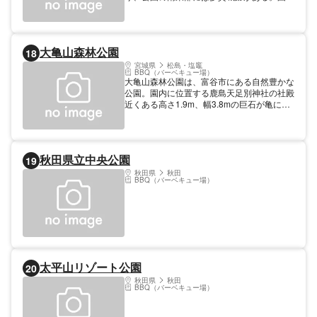
は炊事場を備えバーベキューや芋煮会が楽し
めるピクニック広場や大型遊具のあるクロー
バー広場、春には桜が満開になり多くの花見
客でにぎわうさくらの広場などで構成。東部
大亀山森林公園
18
に隣接する加瀬沼には白鳥をはじめ渡り鳥の
飛来も。2009年から命名権により「モリリ
宮城県
松島・塩竈
BBQ（バーベキュー場）
ン加瀬沼公園」と呼称されている。
大亀山森林公園は、富谷市にある自然豊かな
公園。園内に位置する鹿島天足別神社の社殿
近くある高さ1.9m、幅3.8mの巨石が亀に似
ていることから「大亀」の名で呼ばれるよう
になったという。ほかにも、子どもがそり遊
びできる人工芝ゲレンデ、17基のフィール
ドアスレチック、BBQ広場といったレジャ
秋田県立中央公園
19
ースポットが。いずれも無料で利用できる
が、BBQ広場の利用は要予約。
秋田県
秋田
BBQ（バーベキュー場）
太平山リゾート公園
20
秋田県
秋田
BBQ（バーベキュー場）