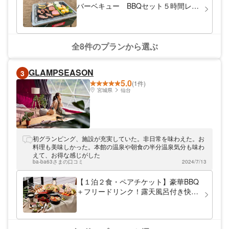
バーベキュー BBQセット５時間レン
タル
全8件のプランから選ぶ
GLAMPSEASON
3
5.0
(1件)
宮城県
仙台
初グランピング、施設が充実していた。非日常を味わえた。お
料理も美味しかった。本館の温泉や朝食の半分温泉気分も味わ
えて、お得な感じがした
ba-ba63さまの口コミ
2024/7/13
【１泊２食・ペアチケット】豪華BBQ
＋フリードリンク！露天風呂付き快適
グランピング ※月～木ご利用券