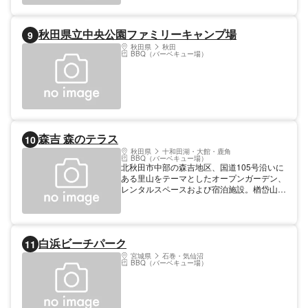
秋田県立中央公園ファミリーキャンプ場
9
秋田県
秋田
BBQ（バーベキュー場）
森吉 森のテラス
10
秋田県
十和田湖・大館・鹿角
BBQ（バーベキュー場）
北秋田市中部の森吉地区、国道105号沿いに
ある里山をテーマとしたオープンガーデン、
レンタルスペースおよび宿泊施設。楢岱山の
山頂から東側の斜面すべてと麓に広がる田畑
を合わせた約26haの敷地がオープンガーデ
ンとして開放されており、各所に備えられた
テラスやデッキの小径で生き物と触れ合いな
白浜ビーチパーク
11
がら散策ができる。デザイナーズシェアホス
テル「庭のとまり」は「ふくろう」「かわせ
宮城県
石巻・気仙沼
BBQ（バーベキュー場）
み」の2棟。ステーキハウスも備える。