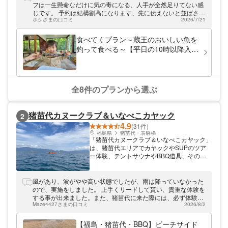
フは一生懸命なだけに気の毒になる、人手が全然足りてない感
じです。 予約は結構割高になります、先に伝えないと並ばされ
ホシさまの口コミ
2026/7/21
た上に料金高く取られるよ。
食べてくプラン～蔵王のおいしい魚を
釣って食べる～【平日の10時以降入場
専用の予約受付】
全8件のプランから選ぶ
猪苗代カヌークラブ＆いなべこカヤック
2
4.9
(31件)
福島県
猪苗代・表磐梯
「猪苗代カヌークラブ＆いなべこカヤック」
は、猪苗代エリアでカヤックやSUPのツア
ー体験、テントサウナやBBQ道具、その他
湖で楽しめる道具のレンタルをしています。
猪苗代湖が広大に見渡せる浜で、大自然に囲
まれながらまったりとお楽しみいただけま
風があり、波がやや高い状態でしたが、雨は降っていなかった
す。裏磐梯や会津若松市、観光地や温泉地も
ので、実施をしました。 上手くリードして貰い、貴重な体験を
近く、数日たっぷり楽しんでいただける場所
する事が出来ました。また、猪苗代に来た際には、必ず体験し
にあります。福島県にお越しの際は、ぜひ遊
Maze4427さまの口コミ
2026/8/2
たいと思います。ありがとうございました。
びにいらしてください。
【福島・猪苗代・BBQ】ビーチサイド