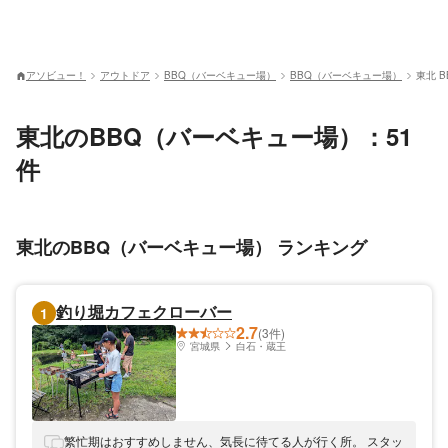
アソビュー！
アウトドア
BBQ（バーベキュー場）
BBQ（バーベキュー場）
東北 
東北のBBQ（バーベキュー場）：51
件
東北のBBQ（バーベキュー場） ランキング
釣り堀カフェクローバー
1
2.7
(3件)
宮城県
白石・蔵王
繁忙期はおすすめしません、気長に待てる人が行く所。 スタッ