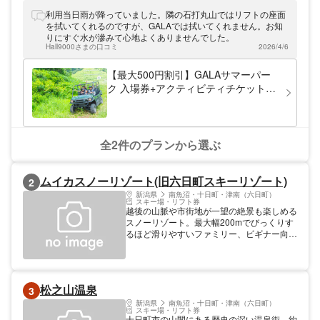
のスキー場です。初級者さんはもちろん、上
級者さんや小さなお子さまも安全に楽しめる
利用当日雨が降っていました。隣の石打丸山ではリフトの座面
様々なパークをご用意しております。ゲレン
を拭いてくれるのですが、GALAでは拭いてくれません。お知
デデビューやスキルアップ、お子さまとの雪
りにすぐ水が滲みて心地よくありませんでした。
遊びなど、ぜひ当スキー場をご利用くださ
Hall9000さまの口コミ
2026/4/6
い！無料シャトルバスも運行中♪
【最大500円割引】GALAサマーパー
ク 入場券+アクティビティチケット2
枚
全2件のプランから選ぶ
ムイカスノーリゾート(旧六日町スキーリゾート)
2
新潟県
南魚沼・十日町・津南（六日町）
スキー場・リフト券
越後の山脈や市街地が一望の絶景も楽しめる
スノーリゾート。最大幅200mでびっくりす
るほど滑りやすいファミリー、ビギナー向け
のメインゲレンデに加え最大斜度33度のパ
ウダーエリア「オフピステフィールド」やパ
ークデビューにぴったりのビギナー向けスノ
ーパーク「ルーキー」など楽しみ方がいっぱ
松之山温泉
3
いのゲレンデレイアウト。KIDSも楽しい！
スマイルキッズパークはスノーエスカレータ
新潟県
南魚沼・十日町・津南（六日町）
スキー場・リフト券
ーで登りが楽々。1月以降の土日祝日はなん
十日町市の山間にある歴史の深い温泉街。約