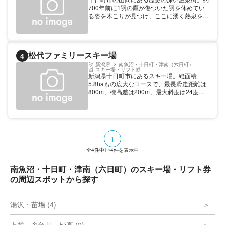
と毎回キッズイベント「雪上の宝さがし」を
700年前に1羽の鷹が傷ついた羽を休めてい
行います。スノースポーツで楽しんだ後はゲ
る姿を木こりが見つけ、ここに湧く熱泉を発
レンデ直結の「むいか温泉ホテル」の天然温
見したという言い伝えがある。約1200万年
泉で疲れを癒そう。
前の化石海水が湧き出ており、きりきず・や
けど・虚弱児童・冷え性などに効能が期待さ
れる。周辺には山々の美しい原風景が広が
松代ファミリースキー場
4
り、静寂に包まれた空間には昔ながらの温泉
旅館が軒を連ねている。温泉熱で真空低音調
新潟県
南魚沼・十日町・津南（六日町）
スキー場・リフト券
理した「湯治豚」など、地元名産の食材を使
新潟県十日町市にあるスキー場。総面積
った旅館料理も魅力のひとつだ。
5.8haもの広大なコースで、最長滑走距離は
800m、標高差は200m、最大斜度は24度と
なっている。コースは初級向け、中級向け、
上級向けの3種類。絶景を楽しみながら滑れ
る上級コースは雪質もよく、人気。ソリが楽
しめるキッズパークや、スノーボードが楽し
めるエリアも完備している。ナイター営業あ
1
り。スキー学校も行っているので、スキーを
習いたい方にもおすすめ。
全
4
件中
1~4
件を表示中
南魚沼・十日町・津南（六日町）のスキー場・リフト券
の周辺スポットから探す
湯沢・苗場 (4)