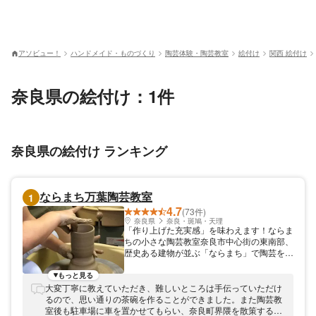
アソビュー！
ハンドメイド・ものづくり
陶芸体験・陶芸教室
絵付け
関西 絵付け
奈良県の絵付け：1件
奈良県の絵付け ランキング
ならまち万葉陶芸教室
1
4.7
(73件)
奈良県
奈良・斑鳩・天理
「作り上げた充実感」を味わえます！ならま
ちの小さな陶芸教室奈良市中心街の東南部、
歴史ある建物が並ぶ「ならまち」で陶芸を楽
しみませんか。ならまち万葉陶芸教室は、落
ち着いて制作に取り組める環境をご用意して
もっと見る
います。土の塊が器へと形を変える、陶芸の
大変丁寧に教えていただき、難しいところは手伝っていただけ
面白さと不思議に触れてください。指導歴
るので、思い通りの茶碗を作ることができました。また陶芸教
30年以上、京都清水焼や奈良赤膚焼を学ん
室後も駐車場に車を置かせてもらい、奈良町界隈を散策するこ