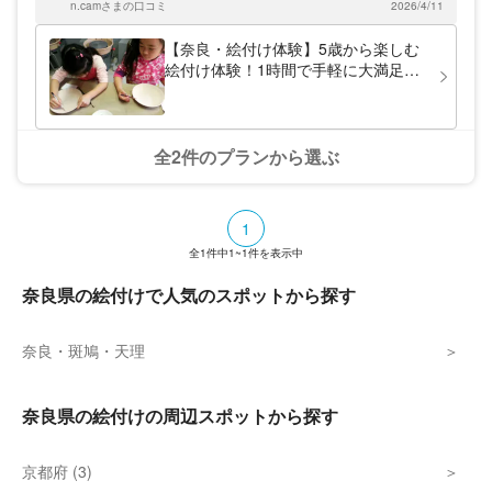
だ講師がやさしく教えます。ご自宅用の器か
n.camさまの口コミ
2026/4/11
とができました。
ら、大切な人への贈り物まで。ご希望にそえ
るようサポートします。
【奈良・絵付け体験】5歳から楽しむ
絵付け体験！1時間で手軽に大満足！
湯呑みやマグカップに絵を描こう！
全2件のプランから選ぶ
1
全
1
件中
1~1
件を表示中
奈良県の絵付けで人気のスポットから探す
奈良・斑鳩・天理
奈良県の絵付けの周辺スポットから探す
京都府 (3)