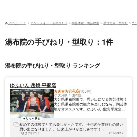
アソビュー！
ハンドメイド・ものづくり
陶芸体験・陶芸教室
手びねり・型取り
九
湯布院の手びねり・型取り：1件
湯布院の手びねり・型取り ランキング
ゆふいん 岳焼 平家窯
4.6
(105件)
大分県
湯布院
大分県湯布院町で、思い出になる陶芸体験！
大分県湯布院町の観光を楽しむなら、陶芸体
験がオススメです。ゆふいん 岳焼 平家窯で
は、初めての人でも楽しめる陶芸体験を開催
しております。作った器は約一ヶ月後に届く
もっと見る
ので、旅の思い出が蘇るかのよう。JR「由
初めての体験でとても楽しかったです。 子供の卒業旅行の良い
布院駅」より車で5分、「湯布院I.C」より車
思い出になりました。 出来上がりが楽しみです！！
で10分の場所にある、アクセス良好な教室
Hさまの口コミ
2026/3/17