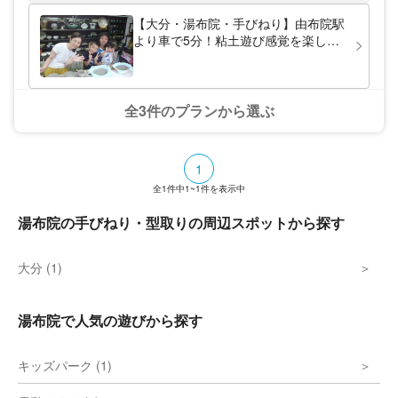
です！ ※全てのコースにおいて海外、外国人
の体験は受付しない 日本国内、日本人のみ
【大分・湯布院・手びねり】由布院駅
体験が可能
より車で5分！粘土遊び感覚を楽しも
う！お子様、お年寄り、ペット（犬）
も同伴OKな陶芸体験
全3件のプランから選ぶ
1
全
1
件中
1~1
件を表示中
湯布院の手びねり・型取りの周辺スポットから探す
大分 (1)
湯布院で人気の遊びから探す
キッズパーク (1)