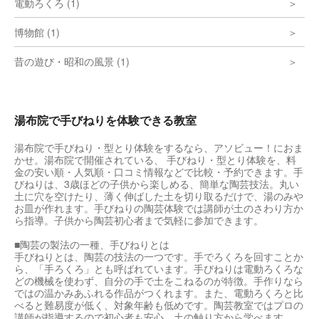
電動ろくろ (1)
博物館 (1)
昔の遊び・昭和の風景 (1)
湯布院で手びねりを体験できる教室
湯布院で手びねり・型とり体験をするなら、アソビュー！におま
かせ。湯布院で開催されている、 手びねり・型とり体験を、料
金の安い順・人気順・口コミ情報などで比較・予約できます。手
びねりは、3歳ほどの子供から楽しめる、簡単な陶芸技法。丸い
土に穴を空けたり、薄く伸ばした土を切り取るだけで、湯のみや
お皿が作れます。手びねりの陶芸体験では講師が土のさわり方か
ら指導。子供から陶芸初心者まで気軽に参加できます。
■陶芸の製法の一種、手びねりとは
手びねりとは、陶芸の技法の一つです。手でろくろを回すことか
ら、「手ろくろ」とも呼ばれています。手びねりは電動ろくろな
どの機械を使わず、自分の手で土をこねるのが特徴。手作りなら
ではの温かみあふれる作品がつくれます。また、電動ろくろと比
べると難易度が低く、対象年齢も低めです。陶芸教室ではプロの
講師が指導するので初心者も安心。土の触り方から学べます。