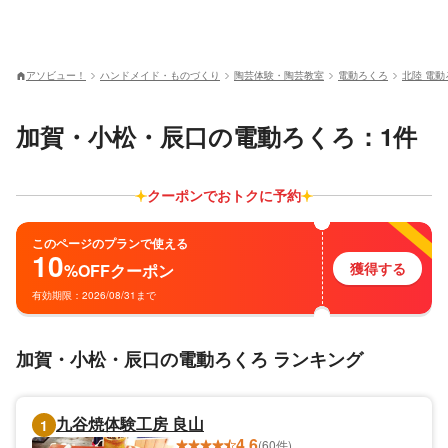
アソビュー！
ハンドメイド・ものづくり
陶芸体験・陶芸教室
電動ろくろ
北陸 電動
加賀・小松・辰口の電動ろくろ：1件
クーポンでおトクに予約
このページのプランで使える
10
獲得する
%OFF
クーポン
有効期限：2026/08/31まで
加賀・小松・辰口の電動ろくろ ランキング
九谷焼体験工房 良山
1
4.6
(60件)