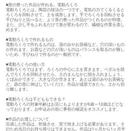
■形の整った作品が作れる。電動ろくろ
電動ろくろとは、陶芸の技法の一つです。電気の力でくるくると
ろくろを回転させて、土を成形します。手でろくろを回転させる
手びねりと比べると、より形の整った作品がつくれるのが特徴。
また、少し手をふれるだけで形が変わるので、繊細な作業を楽し
めます。
■電動ろくろで作れるもの
電動ろくろで作れるものは、湯のみやお茶碗など、穴の深いもの
が作れます。お皿などの穴が浅いものはバランスを取るのが難し
いため、手びねりで作るのが一般的です。
■電動ろくろの使い方
電動ろくろではまず、ろくろの中心に土を置きます。ペダルを踏
んでろくろを回転させたら、土のまんなかに指を入れましょう。
くぼみができて、大きな穴が空きます。あとは湯のみやお茶碗な
ど、器の形に伸ばしていくだけ。作品が成形できたら、土から切
り離します。
■電動ろくろは子どももできる？
電動ろくろの対象年齢はお店にもよりますが6歳～12歳ほどどな
っております。お申込みの前に事前の確認をオススメします。
■作品のお渡しについて
完成した作品は、乾燥させ、窯で焼き上げる必要があります。そ
のため当日のお持ち帰りはできません。作品は1ヶ月から1ヶ月半