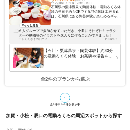
石川県
加賀・小松・辰口
石川県の粟津温泉で陶芸体験！電動ろくろ体
験の当日予約もOKです九谷焼体験工房 良山
は、石川県にある陶芸体験が楽しめるギャラ
リー＆カフェです。粟津温泉の近くにあり、
ゆったりとした雰囲気のなかで貴重な九谷焼
もっと見る
の数々を観賞していただけます。電動ろくろ
６人グループで参加させていただき、小皿にそれぞれキャラク
体験や絵付け体験は当日予約も承っていま
ターや動物等のイラストを念入りに作ることができました！
す。お気軽にご相談くださいね。
テトくんさまの口コミ
2026/6/7
【石川・粟津温泉・陶芸体験】約30分
の電動ろくろ体験！お茶碗や湯呑を作
ろう
全2件のプランから選ぶ
1
全
1
件中
1~1
件を表示中
加賀・小松・辰口の電動ろくろの周辺スポットから探す