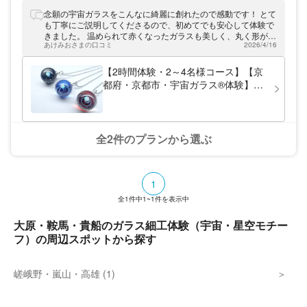
ワークス）」。フューミングという技法で宇
宙、自然をモチーフに月や虹、オーロラなど
念願の宇宙ガラスをこんなに綺麗に創れたので感動です！ とて
の幻想的な作品を作っています。 叡山電鉄
も丁寧にご説明してくださるので、初めてでも安心して体験で
「市原駅」から徒歩約8分。貴船、鞍馬まで
きました。 温められて赤くなったガラスも美しく、丸く形が変
一駅、京都観光の際にはどうぞご参加くださ
あけみおさまの口コミ
2026/4/16
わっていくガラスも生きているようで、本当に素晴らしい時間
い。
でした。 静かな場所にある工房はとても居心地がよく、ご夫婦
とのお話も楽しくて、また戻ってきたくなる場所です！ 綺麗だ
【2時間体験・2～4名様コース】【京
な～、作ってみたいな～と思ったら、ぜひこちらで創作される
都府・京都市・宇宙ガラス®体験】宇
ときっと素晴らしい体験になると思います。 どうもありがとう
宙をガラスに閉じ込めた幻想的な手作
ございました。
りガラスアクセサリー体験 、ペアや
お土産も
全2件のプランから選ぶ
1
全
1
件中
1~1
件を表示中
大原・鞍馬・貴船のガラス細工体験（宇宙・星空モチー
フ）の周辺スポットから探す
嵯峨野・嵐山・高雄 (1)