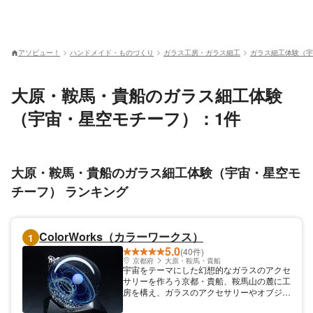
アソビュー！
ハンドメイド・ものづくり
ガラス工房・ガラス細工
ガラス細工体験（宇
大原・鞍馬・貴船のガラス細工体験
（宇宙・星空モチーフ）：1件
大原・鞍馬・貴船のガラス細工体験（宇宙・星空モ
チーフ） ランキング
ColorWorks（カラーワークス）
1
5.0
(40件)
京都府
大原・鞍馬・貴船
宇宙をテーマにした幻想的なガラスのアクセ
サリーを作ろう京都・貴船、鞍馬山の麓に工
房を構え、ガラスのアクセサリーやオブジェ
などを制作している「ColorWorks（カラー