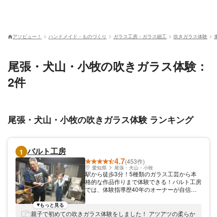
アソビュー！
ハンドメイド・ものづくり
ガラス工房・ガラス細工
吹きガラス体験
尾張・犬山・小牧の吹きガラス体験：
2件
尾張・犬山・小牧の吹きガラス体験 ランキング
バルト工房
1
4.7
(453件)
愛知県
尾張・犬山・小牧
駅から徒歩3分！5種類のガラス工芸から本
格的な作品作りまで体験できる！バルト工房
では、体験指導歴40年のオーナーが自信を
持ってサポートいたします！ 吹きガラスを
はじめ、様々なガラス工芸作りが体験でき、
もっと見る
工程の7割をご自身でお作りいただけるので
親子で初めての吹きガラス体験をしました！ アツアツの柔らか