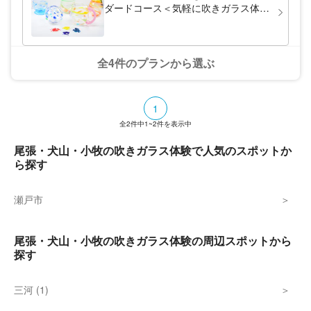
ダードコース＜気軽に吹きガラス体験
プラン・おやつとお茶付き＞IC下車1
分
全4件のプランから選ぶ
1
全
2
件中
1~2
件を表示中
尾張・犬山・小牧の吹きガラス体験で人気のスポットか
ら探す
瀬戸市
尾張・犬山・小牧の吹きガラス体験の周辺スポットから
探す
三河 (1)