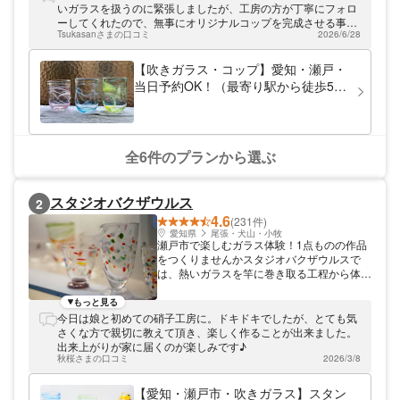
達成感が味わえます！ また、一般の方が踏
いガラスを扱うのに緊張しましたが、工房の方が丁寧にフォロ
み込めない作家領域の本格的なコースもご用
ーしてくれたので、無事にオリジナルコップを完成させる事が
意しております。 普段使いできる作品や、
Tsukasanさまの口コミ
2026/6/28
できました♪ 使うのが楽しみです。
お友達・家族などへのプレゼントにもおすす
め！ 各プランをご覧いただき、世界で一つ
【吹きガラス・コップ】愛知・瀬戸・
だけの作品作りに挑戦してみましょう。 当
当日予約OK！（最寄り駅から徒歩5
日も人数に空きがある限り、ご予約を受け付
分）
けております。お気軽にお申し込みくださ
い！
全6件のプランから選ぶ
スタジオバクザウルス
2
4.6
(231件)
愛知県
尾張・犬山・小牧
瀬戸市で楽しむガラス体験！1点ものの作品
をつくりませんかスタジオバクザウルスで
は、熱いガラスを竿に巻き取る工程から体験
できるレアな体験工房です。 風船のように
膨らまして作る吹きガラス体験や、砂を吹き
もっと見る
付けて削るサンドブラスト体験など、さまざ
今日は娘と初めての硝子工房に。ドキドキでしたが、とても気
まなプランをご用意しています。指導するの
さくな方で親切に教えて頂き、楽しく作ることが出来ました。
は、スタジオの設立者でもあるガラス造形作
出来上がりが家に届くのが楽しみです♪
家の「キッタヨーコ」です。好みの形や模
秋桜さまの口コミ
2026/3/8
様、色粒などを選んで、1点ものの自分だけ
のガラス作品をつくりましょう。
【愛知・瀬戸市・吹きガラス】スタン