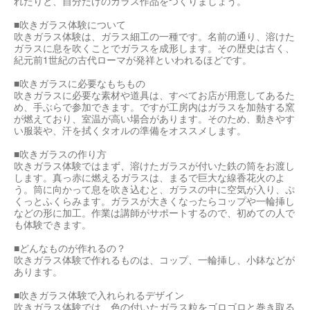
れたりと、自分だけのガラス作品をつくりましょう。
■吹きガラス体験について
吹きガラス体験は、ガラス細工の一種です。名前の通り、溶けた
ガラスに息を吹くことでガラスを成形します。その歴史は古く、
紀元前1世紀の古代ローマが発祥といわれるほどです。
■吹きガラスに必要なもちもの
吹きガラスに必要な素材や道具は、すべてお店が用意してあるた
め、手ぶらで参加できます。ですが工房内はガラスを加熱する窯
が燃えており、室温が高い場合があります。そのため、動きやす
い服装や、汗を拭くタオルの準備をオススメします。
■吹きガラスの作り方
吹きガラス体験ではまず、溶けたガラスが付いた鉄の筒をお渡し
します。真っ赤に燃えるガラスは、まるで巨大な線香花火のよ
う。筒に向かって息を吹き込むと、ガラスの中に空気が入り、ぷ
くっとふくらみます。ガラスが大きくなったらコップや一輪挿し
などの形に加工。作業は講師がサポートするので、初めての人で
も体験できます。
■どんなものが作れるの？
吹きガラス体験で作れるものは、コップ、一輪挿し、小鉢などが
あります。
■吹きガラス体験で入れられるデザイン
吹きガラス体験では、色の付いたガラス粒をゴロゴロと巻き取る