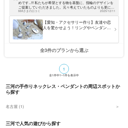
自作のアクセサリーは特別な一品となり、長
めです...!!! 私たちが希望とする物を基盤に、指輪のデザインを
く愛用できますよ。
ご提案していただきました。元々考えていたものよりも更に素
bbitさまの口コミ
2025/12/11
敵な指輪を作れて大満足です😆 また、指輪のサイズに関しても
かなり細かく測り、削ってくださるのですが、その目利きと削
りが指ピッタリにハマるんです！ 本当にびっくりしました。
【愛知・アクセサリー作り】友達や恋
他の店舗さんで制作したことがあったので、こんなに丁寧に作
人を驚かせよう！リングやペンダント
ってくださるとは思わず感激しました...🥲 2人でずっと余韻に
のサプライズプレゼント
浸っています☺️ 石のお値段も引いてくださり感謝しかありませ
ん🙇🏻‍♀️‪‪ 機会があればまたお邪魔します☺️
全3件のプランから選ぶ
1
全
1
件中
1~1
件を表示中
三河の手作りネックレス・ペンダントの周辺スポットか
ら探す
名古屋 (1)
三河で人気の遊びから探す