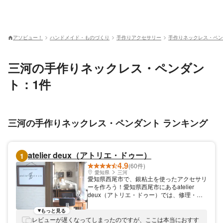
アソビュー！
ハンドメイド・ものづくり
手作りアクセサリー
手作りネックレス・ペン
三河の手作りネックレス・ペンダン
ト：1件
三河の手作りネックレス・ペンダント ランキング
atelier deux（アトリエ・ドゥー）
1
4.9
(60件)
愛知県
三河
愛知県西尾市で、銀粘土を使ったアクセサリ
ーを作ろう！愛知県西尾市にあるatelier
deux（アトリエ・ドゥー）では、修理・制
作など、ジュエリー加工の全般を承っており
ます。体験教室も開催しており、銀粘土を使
もっと見る
ったアクセサリー手作り体験が楽しめます。
レビューが遅くなってしまったのですが、ここは本当におすす