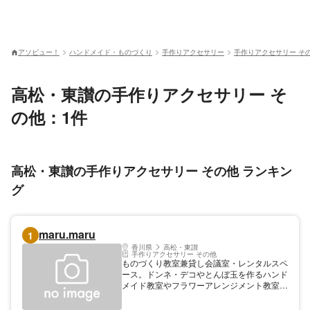
アソビュー！
ハンドメイド・ものづくり
手作りアクセサリー
手作りアクセサリー そ
高松・東讃の手作りアクセサリー そ
の他：1件
高松・東讃の手作りアクセサリー その他 ランキン
グ
maru.maru
1
香川県
高松・東讃
手作りアクセサリー その他
ものづくり教室兼貸し会議室・レンタルスペ
ース。ドンネ・デコやとんぼ玉を作るハンド
メイド教室やフラワーアレンジメント教室な
どを開講する。資格取得へ向けた指導も。