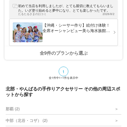
いシーサー。 人気の理由は、とにかく可愛
いくて愛着のわく沢山のシーサー・沖縄らし
初めて当店を利用しましたが、とても親切に教えてもらいまし
い小物アイテム、あるいは自分らしい特別な
た。いざ塗り始めると夢中になり、とても楽しかったです。
小物アイテム、可愛いハートやシーグラス、
たるたるさまの口コミ
2026/8/2
琉球ガラスの台。 沖縄ではここでしか作れ
ない特別なシーサーを求めての来店も多数。
【沖縄・シーサー作り】絵付け体験！
ハネムーンの記念や結婚される友人へのプレ
全席オーシャンビュー美ら海水族館ま
ゼントとして作る「ウェディングシーサー
で車で1分！可愛いシーサー専門店！
®」。 表札のように、家族ひとりひとりに合
乳幼児の参加OK！
わせた小物アイテムを付けて我が家の家族構
成で作る「ファミリーシーサー®」。 小物ア
イテムを付けれる「瀬底島まいまいシーサー
全9件のプランから選ぶ
®」商標登録を取得し、沖縄では唯一制作で
きる体験工房です。 美ら海水族館＆古宇利
島からもすぐ近く！満席になることも多いの
で、早めの席確保をオススメいたします！
1
全
1
件中
1~1
件を表示中
北部・やんばるの手作りアクセサリー その他の周辺スポ
ットから探す
那覇 (2)
中部（北谷・コザ） (2)