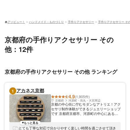
アソビュー！
ハンドメイド・ものづくり
手作りアクセサリー
手作りアクセサリー そ
京都府の手作りアクセサリー その
他：12件
京都府の手作りアクセサリー その他 ランキング
アカネス京都
1
4.9
(1,905件)
京都府
河原町・烏丸・大宮周辺
京都の中心街に佇むモダンなアトリエ！アク
セサリ制作体験ができるジュエリーショップ
です 京都府京都市、河原町の中心にある
「アカネス京都」。手作りのジュエリーを扱
っていて、リング作りなどの制作体験を行っ
もっと見る
ております！おひとりさまもカップルの方も
とても丁寧な対応で分かりやすく楽しい時間を過ごさせて頂き