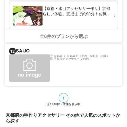
敵なデザイン。京都駅から約9分のJR円町駅
が最寄り駅ですので、旅行がてら立ち寄りや
【京都・水引アクセサリー作り】京都
すいのもポイント。人の心をつつむ優しいあ
らしい体験。完成まで約90分！お気に
かりが溢れるあかりデザイン工房にぜひお越
入りの服や着物、浴衣ともコーディネ
しください。 暮らしに寄り添う和紙のあか
ート・女性同士・ファミリー・カップ
り。 あかりデザイン工房では、和紙照明を
ただの照明器具ではなく空間を演出するツー
ルにもおすすめ！過ごしやすい室内で
ルと捉えています。暮らしによりそうあたた
快適に！
全6件のプランから選ぶ
かな和紙のあかりに包まれて、穏やかな気持
ちで毎日を過ごしていただきたい。そんな思
いから和洋にとらわれず、現代に優しくフィ
SAIJO
12
ットしたあかりを生み出しています。 京都
ならではのセンス溢れる和紙のあかりを見に
京都府
京都南部（宇治・長岡京・山崎）
手作りアクセサリー その他
いらっしゃいませんか。みなさまのお越しを
お待ちしております。
1
全
12
件中
1~12
件を表示中
京都府の手作りアクセサリー その他で人気のスポットか
ら探す