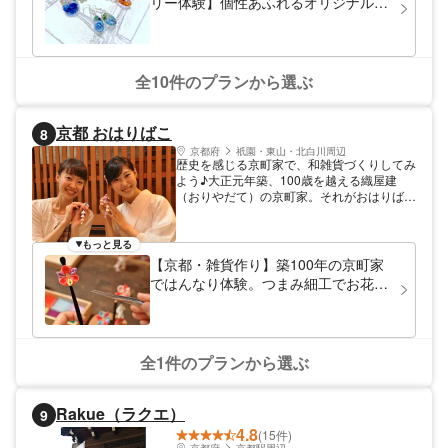
リー体験】個性あふれるオリジナルの
一品を作ろう！
全10件のプランから選ぶ
京都 おはりばこ
8
京都府
祇園・東山・北白川周辺
歴史を感じる京町家で、和雑貨づくりしてみ
よう♪大正元年築、100歳を越える織屋建
（おりやだて）の京町家。それがおはりばこ
のお店です。帯の織り屋だったころのおもか
げが強く残る二階で開催している「つまみ細
工体験」で、可愛い髪飾りを作ってみません
もっと見る
か？10年続き、延べ10,000人以上の方が参
【京都・雑貨作り】築100年の京町家
加されてきました。丁寧に教えますので、不
ではんなり体験。つまみ細工でお花の
器用さんも大歓迎です♪
髪飾りを制作
全1件のプランから選ぶ
Rakue（ラクエ）
9
4.8
(15件)