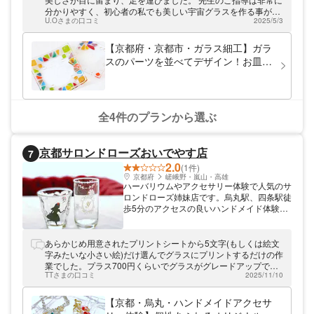
観光のプランにぴったり。可愛いショップも
分かりやすく、初心者の私でも美しい宇宙グラスを作る事が出
併設しているのでぜひ気軽に立ち寄ってくだ
U.Oさまの口コミ
2025/5/3
来ました。家族も綺麗だと褒めてくれます。 本当に貴重な体験
さい。
をさせて頂き、本当にありがとうございました。
【京都府・京都市・ガラス細工】ガラ
スのパーツを並べてデザイン！お皿作
り
全4件のプランから選ぶ
京都サロンドローズおいでやす店
7
2.0
(1件)
京都府
嵯峨野・嵐山・高雄
ハーバリウムやアクセサリー体験で人気のサ
ロンドローズ姉妹店です。烏丸駅、四条駅徒
歩5分のアクセスの良いハンドメイド体験サ
ロンです。 京都観光の合間に、自分だけの
オリジナルの 思い出の一品を作っていただ
けます。
あらかじめ用意されたプリントシートから5文字(もしくは絵文
字みたいな小さい絵)だけ選んでグラスにプリントするだけの作
業でした。プラス700円くらいでグラスがグレードアップでき
TTさまの口コミ
2025/11/10
ると言うのでそうしましたが、出てきたのはAmazonで4個セッ
ト500円未満で販売されていたグラスです。それで体験料1人
7,700円はちょっとお高いかなと、体験して感じました。もう
【京都・烏丸・ハンドメイドアクセサ
ここを選ぶことはないでしょう。