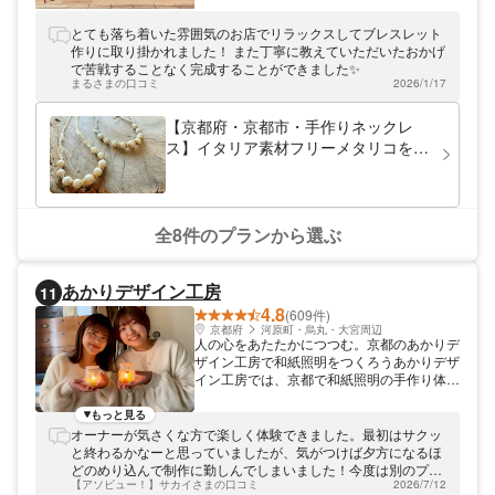
カフェスペースで和モダンアクセサリーの手
作り体験ができます。江戸の町並みを再現し
とても落ち着いた雰囲気のお店でリラックスしてブレスレット
た町家は、まるでタイムスリップしたような
作りに取り掛かれました！ また丁寧に教えていただいたおかげ
空間。晴明神社と北野天満宮のちょうど真ん
で苦戦することなく完成することができました✨
中あたりにあるので、観光と併せて体験して
まるさまの口コミ
2026/1/17
頂けます。
【京都府・京都市・手作りネックレ
ス】イタリア素材フリーメタリコを使
用した豪華な「フリーメタリコロンデ
ルパールネックレス」作り体験（ドリ
ンクセット付き♪）
全8件のプランから選ぶ
あかりデザイン工房
11
4.8
(609件)
京都府
河原町・烏丸・大宮周辺
人の心をあたたかにつつむ。京都のあかりデ
ザイン工房で和紙照明をつくろうあかりデザ
イン工房では、京都で和紙照明の手作り体験
を開催しています。 京都の優しい和紙照明
の工房です。 あかりデザイン工房では工房
もっと見る
独自の手漉き和紙を使い、オリジナルデザイ
オーナーが気さくな方で楽しく体験できました。最初はサクッ
ンの和紙照明を製作しています。また、手作
と終わるかなーと思っていましたが、気がつけば夕方になるほ
り体験も行っています。京都ならではのセン
どのめり込んで制作に勤しんでしまいました！今度は別のプラ
スを生かした和紙のあかりは、ほっとする素
【アソビュー！】サカイさまの口コミ
2026/7/12
ンも体験したいなーと思いました！