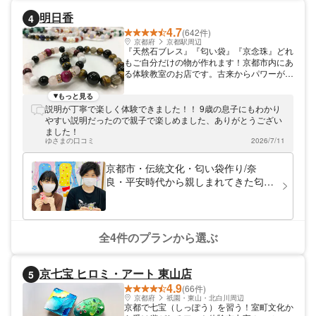
明日香
4
4.7
(642件)
京都府
京都駅周辺
『天然石ブレス』『匂い袋』『京念珠』どれ
もご自分だけの物が作れます！京都市内にあ
る体験教室のお店です。古来からパワーがあ
るとされている天然石のブレスや京念珠は天
然石選びからデザインもして頂くので、オリ
もっと見る
ジナルの物ができます。 伝統的な匂い袋作
説明が丁寧で楽しく体験できました！！ 9歳の息子にもわかり
りでは、香料を調合するところから始めるの
やすい説明だったので親子で楽しめました、ありがとうござい
で、本格的な体験ができます。 京都での思
ました！
い出になる素敵な作品を完成させましょう！
ゆさまの口コミ
2026/7/11
修学旅行・研修旅行の体験学習や校外学習に
もご利用いただいております。
京都市・伝統文化・匂い袋作り/奈
良・平安時代から親しまれてきた匂い
袋を手作りしよう
全4件のプランから選ぶ
京七宝 ヒロミ・アート 東山店
5
4.9
(66件)
京都府
祇園・東山・北白川周辺
京都で七宝（しっぽう）を習う！室町文化か