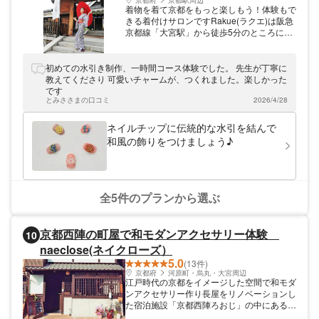
京都府
京都駅周辺
着物を着て京都をもっと楽しもう！体験もで
きる着付けサロンですRakue(ラクエ)は阪急
京都線「大宮駅」から徒歩5分のところにあ
るアトリエ。お好きな着物をレンタルしてお
出かけができるプランや、ご自身で着付けに
チャレンジできるプラン、水引でアクセサリ
初めての水引き制作、一時間コース体験でした。 先生が丁寧に
ーや和風小物を作るプランなどをご用意して
教えてくださり 可愛いチャームが、つくれました。楽しかった
います。「京都を着物で散策する」そんな思
です
い出作りをお手伝いします！京都にお越しの
とみささまの口コミ
2026/4/28
際はぜひお立ち寄りください。
ネイルチップに伝統的な水引を結んで
和風の飾りをつけましょう♪
全5件のプランから選ぶ
京都西陣の町屋で和モダンアクセサリー体験
10
naeclose(ネイクローズ）
5.0
(13件)
京都府
河原町・烏丸・大宮周辺
江戸時代の京都をイメージした空間で和モダ
ンアクセサリー作り長屋をリノベーションし
た宿泊施設「京都西陣ろおじ」の中にある
naeclose（ネイクローズ）では、店内奥の