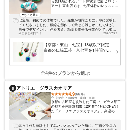
ら受け継がれるアート体験京七宝 ヒロミ・
アート 東山店では、七宝体験のレッスンを
行っています。七宝のことならなんでもご相
談くださいませ！ エジプトから始まり室町
もっと見る
時代に開花した七宝とは、金属製の下地の上
七宝焼、初めての体験でした。先生が段階ごとに丁寧に説明し
に釉薬を乗せ高温で焼成することで美しいガ
てくださいました。銀線を形作って乗せる難しかったですが、
ラス様の質感が得られる伝統工芸のひとつで
自分でデザインし、色を考え、釉薬を乗せる作業がとても楽し
す。 日本では正倉院の収蔵品に見られるほ
やまさまの口コミ
2026/7/22
かったです。焼成直後からの色の変化も面白く、仕上げは先生
ど歴史のある七宝。ヒロミ・アートでは、現
がやってくださいますが、自分の作品ができるのは、とても良
代的にアレンジした京七宝の体験をみなさま
い体験でした！
【京都・東山・七宝】18歳以下限定
にご提供しています。シンプルな色付けから
京都の伝統工芸・京七宝を1時間で気
本格的な有線七宝まで！その優雅な輝きはい
軽に体験！アクセサリー1点
つまでも飽きのこない美しさです。色は16
色、重ねることで様々なバリエーションを作
ることができます（※有線七宝とは、細い線
状の金属を文様の輪郭線に用い、それを境界
全4件のプランから選ぶ
にして釉薬（ガラス質の粉）を焼きつける技
法）。 京七宝 ヒロミ・アートの体験場所は
八坂神社より徒歩10分以内で好立地なこと
アトリエ グラスカオリア
6
も魅力。あなただけのオリジナル七宝を作っ
4.9
てみませんか？お待ちしております！
(66件)
京都府
嵯峨野・嵐山・高雄
京都の古民家を改装した工房で、ガラス細工
の魅力を体験京都市に2018年4月にOPENし
た「アトリエ グラスカオリア」。高温の炎
でガラスを成形する酸素バーナー体験や、電
気炉で板ガラスを熔かすガラスフュージング
の体験を行っています。観光名所の鈴虫寺か
元々手作り体験をしてみたいと思っていた所に、宇宙グラスの
ら徒歩5分、竹の寺・地蔵院も目の前で京都
美しさが目に留まり、足を運びました。 先生のご指導は非常に