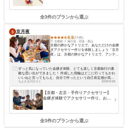
全3件のプランから選ぶ
京月夜
3
4.9
(11件)
京都府
湯の花・丹波・美山
京都の静かなアトリエで、あなただけの金継
ぎアクセサリー作りを体験しましょう「京月
夜」は、京都の静かなアトリエで、アンティ
ークな茶器やリサイクル磁器、ステンドグラ
スなどを使って、伝統的な技法と独自の接着
法を合わせた金継ぎアクセサリーの体験教室
ずっと気になっていた金継ぎ体験、とても楽しく京都旅行の素
を営んでおります。本来の金継ぎでは、割れ
敵な思い出ができました！ 作成した指輪はどこに行ってもかわ
た陶磁器を漆や金などで修復しますが、京月
いいねと言ってもらえ、自分で作ったという自己肯定感が高ま
夜では独自の接着方法でアクセサリーに仕上
ちよさまの口コミ
2025/5/26
りますw 教室にはかわいいねこちゃんがいらっしゃり、とても
げています。ぜひ、京都観光の思い出を作り
癒されました。
に足を運んでください。
【京都・左京・手作りアクセサリー】
金継ぎ体験でアクセサリー作り。お手
軽コース
全3件のプランから選ぶ