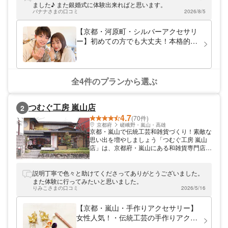
みなさん大歓迎。アトリエは木目調でヴィン
ました♪ また銀婚式に体験出来ればと思います。
テージ感があり、ゆったりお過ごしいただけ
バナナさまの口コミ
2026/8/5
ます。ぜひお立ち寄りください！
【京都・河原町・シルバーアクセサリ
ー】初めての方でも大丈夫！本格的な
シルバーリングつくり
全4件のプランから選ぶ
つむぐ工房 嵐山店
2
4.7
(70件)
京都府
嵯峨野・嵐山・高雄
京都・嵐山で伝統工芸和雑貨づくり！素敵な
思い出を増やしましょう「つむぐ工房 嵐山
店」は、京都府・嵐山にある和雑貨専門店で
す。オリジナルのちりめんで出来た雑貨やヘ
アアクセサリーなど、手作りならではの温も
りある商品を多く取り揃えています。旅の素
説明丁寧で色々と助けてくださってありがとうございました。
敵な記念になるよう、起き上がり小法師やア
また体験に行ってみたいと思いました。
クセサリーの手作り体験を開催中。京都らし
りみこさまの口コミ
2026/5/16
い思い出やお土産を、ぜひ形に残してくださ
い。
【京都・嵐山・手作りアクセサリー】
女性人気！・伝統工芸の手作りアクセ
サリー体験・60分