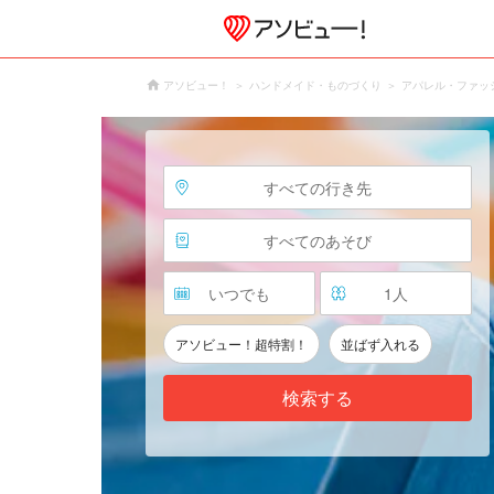
アソビュー！
ハンドメイド・ものづくり
アパレル・ファッ
すべての行き先
すべてのあそび
いつでも
1
人
アソビュー！超特割！
並ばず入れる
検索する