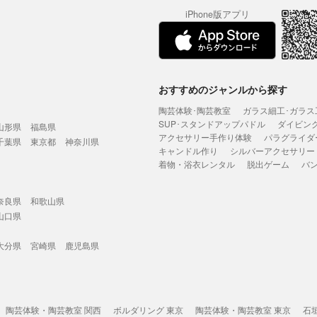
iPhone版アプリ
おすすめのジャンルから探す
陶芸体験･陶芸教室
ガラス細工･ガラス
SUP･スタンドアップパドル
ダイビン
山形県
福島県
アクセサリー手作り体験
パラグライダ
千葉県
東京都
神奈川県
キャンドル作り
シルバーアクセサリー
着物・浴衣レンタル
脱出ゲーム
バ
奈良県
和歌山県
山口県
大分県
宮崎県
鹿児島県
陶芸体験・陶芸教室 関西
ボルダリング 東京
陶芸体験・陶芸教室 東京
石