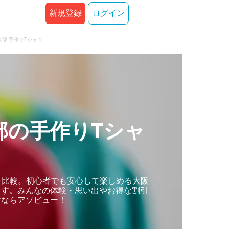
新規登録
ログイン
部 手作りTシャツ
部の手作りTシャ
･比較。初心者でも安心して楽しめる大阪
ます。みんなの体験・思い出やお得な割引
すならアソビュー！