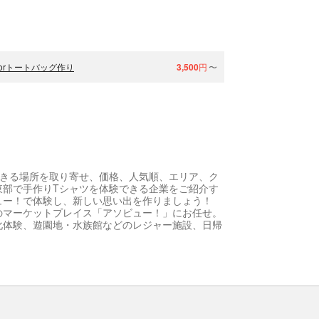
orトートバッグ作り
3,500
円
〜
できる場所を取り寄せ、価格、人気順、エリア、ク
東部で手作りTシャツを体験できる企業をご紹介す
ュー！で体験し、新しい思い出を作りましょう！
のマーケットプレイス「アソビュー！」にお任せ。
化体験、遊園地・水族館などのレジャー施設、日帰