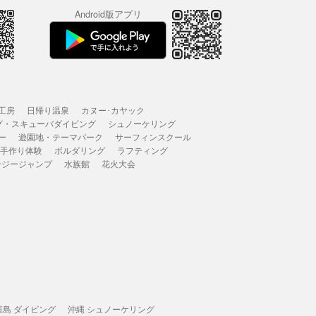
Android版アプリ
工房
日帰り温泉
カヌー･カヤック
グ・スキューバダイビング
シュノーケリング
ー
遊園地・テーマパーク
サーフィンスクール
 手作り体験
ボルダリング
ラフティング
ンジージャンプ
水族館
花火大会
垣島 ダイビング
沖縄 シュノーケリング