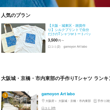
人気のプラン
【大阪・城東区・雑貨作
り】シルクプリントで自分
だけのTシャツorトートバッ
グ作り
3,500
円
〜
口コミ(2)
gamoyon Art labo
大阪城・京橋・市内東部の手作りTシャツ ランキ
gamoyon Art labo
1
大阪府
大阪城・京橋・市内東部
手作り雑
口コミ 3件