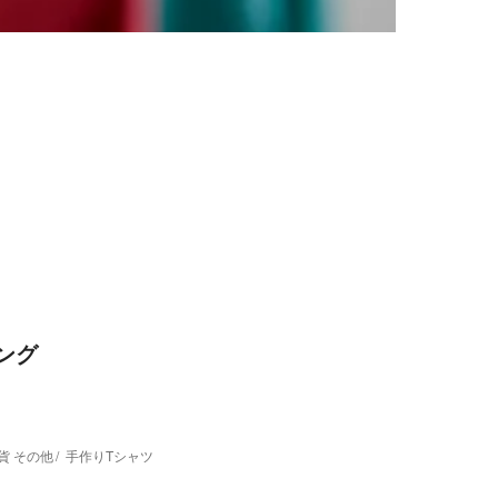
ング
貨 その他
手作りTシャツ