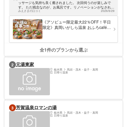
んです。 是非大自然を満喫しながらゆった
ッサージも気持ち良く癒されました。 次回伺うのが楽しみで
りとした特別な時間をお過ごし下さい。
す。 ただ残念なのが、お風呂です。リノベーションがなされて
みえさまの口コミ
2026/6/29
ないのと、シャンプー類やアメニティーがないのが女性には残
念。せっかくカフェの方がオシャレになったのに😓もったいな
いと思います。
《アソビュー限定最大22％OFF！平日
限定》真岡いがしら温泉 おふろcaféい
ちごの湯 お得な食事付きパッケージ
プラン
全1件のプランから選ぶ
元湯東家
2
栃木県
馬頭・茂木・益子・真岡
日帰り温泉
芳賀温泉ロマンの湯
3
栃木県
馬頭・茂木・益子・真岡
日帰り温泉