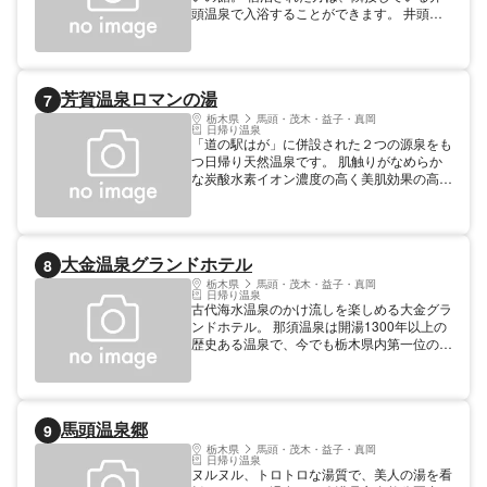
頭温泉で入浴することができます。 井頭公
園でのんびりと過ごし、温泉でリラックスし
たあとは、チャットパレスで地元の料理を堪
能しましょう。 ≪2021年2月、グランピン
グ施設がオープンしました！≫ 用意されて
芳賀温泉ロマンの湯
7
いるテントは2張。4ベットタイプなので、
お友達のグループやご家族でのプライベート
栃木県
馬頭・茂木・益子・真岡
日帰り温泉
利用がおすすめです。 一棟独立タイプの宿
「道の駅はが」に併設された２つの源泉をも
泊施設ですので、コロナ禍でも安心してプラ
つ日帰り天然温泉です。 肌触りがなめらか
イベートなお時間を満喫していただけます。
な炭酸水素イオン濃度の高く美肌効果の高い
ぜひご利用ください。
内湯と、塩素イオン濃度が高い保温効果のあ
る露天風呂があります。 川沿いに建てら
れ、側にはサイクリングロードがあり、ゴー
ルデンウイークには護岸には牡丹桜が満開で
大金温泉グランドホテル
8
す。春には牡丹桜ライトアップにあわせてビ
アガーデンが早くもオープンします。夜桜を
栃木県
馬頭・茂木・益子・真岡
日帰り温泉
見ながら楽しいひと時をお楽しみください。
古代海水温泉のかけ流しを楽しめる大金グラ
その他にも、直売所やレストラン、アイスク
ンドホテル。 那須温泉は開湯1300年以上の
リーム工房があります。
歴史ある温泉で、今でも栃木県内第一位の湧
出量。 自然を満喫できる観光名所が多数あ
り、ゴルフや湯治を楽しみ、ゆっくりとお寛
ぎいただけます。 ご夫婦やカップル旅行、
ご家族旅行のご宿泊先として、どうぞご利用
馬頭温泉郷
9
ください。
栃木県
馬頭・茂木・益子・真岡
日帰り温泉
ヌルヌル、トロトロな湯質で、美人の湯を看