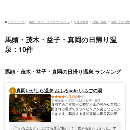
アソビュー！
温泉・スパ・リラクゼーション
日帰り温泉
日帰り温泉
関東 日帰り温
馬頭・茂木・益子・真岡の日帰り温
泉：10件
馬頭・茂木・益子・真岡の日帰り温泉 ランキング
真岡いがしら温泉 おふろcafé いちごの湯
1
4.0
(25件)
栃木県
馬頭・茂木・益子・真岡
真岡で過ごす贅沢な時間里山の豊かな自然に
囲まれる場所でグランピングが楽しむことが
できます。隣接する北関東最大級公営温泉の
真岡井頭温泉も利用できます。ほか、周辺に
は一万人プールやアスレチック、いちご狩り
など１日では遊びきれない施設が盛りだくさ
いちごカフェはとても居心地がよく、食事もおいしかった。マ