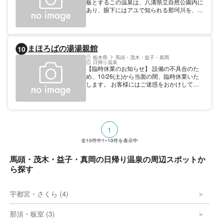
板とするこの温泉は、八溝県立自然公園内に
あり、眼下にはアユで知られる那珂川を、遠
くには那須連山をはじめ、日光連山などの雄
大な景観が一望できる。栃木の景勝１００選
の中にも入っている。各旅館ではアユ、ナマ
ズ、馬刺し、トラフグなど季節の旬の料理を
まほろばの湯湯親館
10
味わうことができる。
栃木県
馬頭・茂木・益子・真岡
日帰り温泉
【臨時休業のお知らせ】 設備の不具合のた
め、10/26(土)から当面の間、臨時休業いた
します。 お客様にはご迷惑をおかけして申
し訳ございませんが、ご理解いただきますよ
うお願いいたします。 なお、営業再開につ
いては、別途お知らせいたします。 日帰り
温泉施設。宿泊(コテージ）も可能。 【料
金】 大人: 500円 17:00以降400円 小学生:
1
300円 17:00以降200円 【温泉情報】温泉泉
質：塩化物泉、温泉効能：動脈硬化・糖尿・
全
10
件中
1~10
件を表示中
肥満・痛風・婦人病
馬頭・茂木・益子・真岡の日帰り温泉の周辺スポットか
ら探す
宇都宮・さくら (4)
那須・板室 (3)