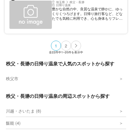
埼玉県
秩父・長瀞
日帰り温泉
豊かな自然の中、良質な温泉で静かに、ゆっ
くりくつろげます。日帰り旅行客など、どな
たでも気軽に利用でき、心も身体もリフレッ
シュ！季節の新鮮野菜や、心が伝わる手づく
り工芸品が人気の、農林産物直売所もありま
す。
1
2
全
22
件中
1~20
件を表示中
秩父・長瀞の日帰り温泉で人気のスポットから探す
秩父市
秩父・長瀞の日帰り温泉の周辺スポットから探す
川越・さいたま (8)
飯能 (4)