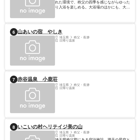
れた環境で、秩父の四季を感じながらゆった
り入浴を楽しめる。大浴場のほかにも、大理
石の内湯と岩の露天風呂を備えた特別室もあ
り、異なる趣のあるお風呂を満喫できる。料
理は、豊かな自然環境の中で育まれた新鮮な
山海の幸を使った義人菜。料理長自らが厳選
山あいの宿 やしき
6
した食材を使用した創作料理を味わえる。
埼玉県
秩父・長瀞
日帰り温泉
赤谷温泉 小鹿荘
7
埼玉県
秩父・長瀞
日帰り温泉
いこいの村ヘリテイジ美の山
8
埼玉県
秩父・長瀞
日帰り温泉
埼玉県秩父郡にある宿泊施設。満天の星空と