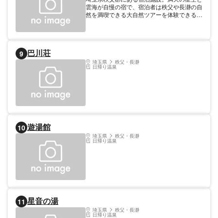
雲海が自慢の宿で、宿泊者は秩父や長瀞の自
然を満喫できる大自然ツアーを体験できる。
ランタンを灯してナイトウォークに出かけれ
ば、野鹿や小動物の声を聞くことができ都会
では味わえない貴重な体験を楽しめる。早朝
から美の山山頂へ向かえば、雲海が広がる絶
巴川荘
9
景を見ることができる。日帰り利用可能な温
泉もあり、ゆったりくつろぐこともできる。
埼玉県
秩父・長瀞
日帰り温泉
遊湯館
10
埼玉県
秩父・長瀞
日帰り温泉
星音の湯
11
埼玉県
秩父・長瀞
日帰り温泉