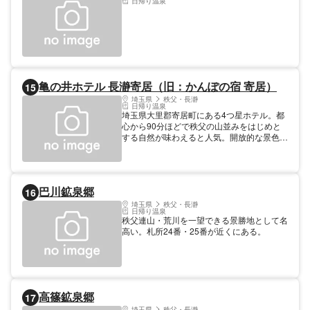
日帰り温泉
亀の井ホテル 長瀞寄居（旧：かんぽの宿 寄居）
15
埼玉県
秩父・長瀞
日帰り温泉
埼玉県大里郡寄居町にある4つ星ホテル。都
心から90分ほどで秩父の山並みをはじめと
する自然が味わえると人気。開放的な景色が
楽しめる客室に、大自然を眺めながら食事が
できるレストラン、カラオケルームやおみや
げを扱う売店などを備える。金山温泉が楽し
めるお風呂は最上階にあり、大浴場や露天風
巴川鉱泉郷
16
呂からは美しい山々の絶景を見渡すことがで
きる。貸切風呂あり。日帰りでの入浴も可
埼玉県
秩父・長瀞
日帰り温泉
能。
秩父連山・荒川を一望できる景勝地として名
高い。札所24番・25番が近くにある。
高篠鉱泉郷
17
埼玉県
秩父・長瀞