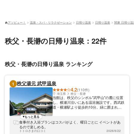
アソビュー！
温泉・スパ・リラクゼーション
日帰り温泉
日帰り温泉
関東 日帰り温
秩父・長瀞の日帰り温泉：22件
秩父・長瀞の日帰り温泉 ランキング
秩父湯元 武甲温泉
1
4.2
(110件)
埼玉県
秩父・長瀞
当館は、秩父のシンボル"武甲山"の麓に位置
し、横瀬川沿いにある温浴施設です。西武鉄
道・横瀬駅より徒歩約10分。緑に囲まれた
露天風呂や、炭酸泉、ジェットバス、サウナ
等を備えています。 お風呂はアルカリ性単
もっと見る
純硫黄泉で、美肌の湯として親しまれており
食事付き入浴プランはコスパがよく、曜日ごとに イベントがあ
ます。 館内には食堂や昔ながらのゲームセ
るので楽しめる。
ンター、喫茶コーナーなどを完備しており、
トトロさまの口コミ
2026/6/22