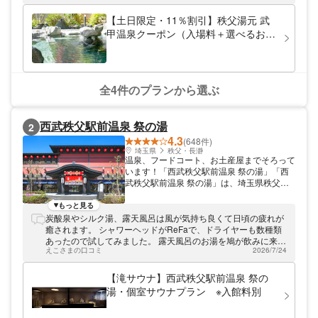
入館料のみでご利用いただける無料のアイテ
ムも充実しております。 ・無料漫画3000冊
【土日限定・11％割引】秩父湯元 武
・無料マッサージチェア ・無料ボードゲー
甲温泉クーポン（入場料＋選べるお得
ム各種 また館外には宿泊施設、キャンプ場
なお食事付き）
も併設していますので、秩父・長瀞観光の拠
点としてぜひご利用ください。
全4件のプランから選ぶ
西武秩父駅前温泉 祭の湯
2
4.3
(648件)
埼玉県
秩父・長瀞
温泉、フードコート、お土産屋までそろって
います！「西武秩父駅前温泉 祭の湯」「西
武秩父駅前温泉 祭の湯」は、埼玉県秩父市
にある複合型温泉施設です。西武秩父線「西
武秩父」駅に直結しており、アクセス便利！
もっと見る
当館のコンセプトは祭。明るく華やかな雰囲
炭酸泉やシルク湯、露天風呂は風が気持ち良くて日頃の疲れが
気の建物です。露天風呂は岩風呂、花見湯、
癒されます。 シャワーヘッドがReFaで、ドライヤーも数種類
寝ころび湯、つぼ湯の4種類があり、開放的
あったので試してみました。 露天風呂のお湯を鳩が飲みに来て
な空の下で入浴できます。内湯は高濃度人工
えこさまの口コミ
2026/7/24
いたのが気になったので星4つにさせていただきました。
炭酸泉、ジェットバス、サウナなど、5種類
の温浴施設をご用意。お風呂上がりに過ごす
【滝サウナ】西武秩父駅前温泉 祭の
休憩エリアも種類豊富です。「寝ころび処」
湯・個室サウナプラン ※入館料別
は畳張りの休憩所で、足を伸ばして寝られる
のが快適！くつろぎ処では、テレビ付きのリ