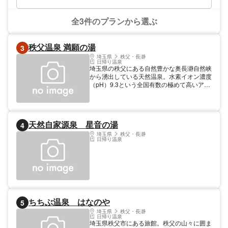
クライニングチェアでくつろげます。座席指
定制の「プレミアムラウンジ」もあり、半個
室の部屋で、周りを気にせず休めるのが嬉し
全3件のプランから選ぶ
いポイント。西武秩父駅前温泉 祭の湯は充
実した飲食施設も自慢です。フードコート
「呑喰処 祭の宴」には9店舗の飲食店があ
秩父温泉 満願の湯
3
り、焼肉、ラーメン、そば、アイスなど、ジ
ャンル豊富な食事を楽しめます。お土産屋も
埼玉県
秩父・長瀞
日帰り温泉
あるので、秩父観光の際はぜひお立ち寄りく
埼玉県の秩父にある自然豊かな奥長瀞自然峡
ださい。 アソビューでは西武秩父駅前温泉
から湧出している天然温泉。水素イオン濃度
祭の湯で使えるクーポン券を販売しておりま
（pH）9.3という全国有数の極めて高いアル
す。スマートフォンがあればいつでも購入で
カリ性と、とてもまろやかな湯が特徴。近く
きるので、当館へ向かう途中でも購入できて
には満願の湯を利用した日帰り入浴施設もあ
便利です。
り。施設内には内風呂や眼下に流れる奥長瀞
渓谷の清流と満願滝を望む露天風呂、食事処
天然自家源泉 星音の湯
4
が揃う。施設とは別場所にある源泉自動販売
機では、リットル単位で購入できる源泉や温
埼玉県
秩父・長瀞
日帰り温泉
泉水を利用したミネラルウォーター、浴用パ
ックを販売している。
ちちぶ温泉 はなのや
5
埼玉県
秩父・長瀞
日帰り温泉
埼玉県秩父市にある旅館。秩父の山々に囲ま