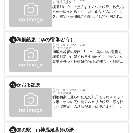
日帰り温泉
横瀬川に沿って点在する３つの鉱泉。秩父札
所三十四ヶ所めぐり、武甲山などのハイキン
グ、秩父・長瀞観光の拠点として利用されて
いる。
和銅鉱泉（ゆの宿 和どう）
18
埼玉県
秩父・長瀞
日帰り温泉
和銅黒谷駅の東南1.5ｋｍ、美の山の南麓で
横瀬川沿いに湧く秩父七湯のうちで最も古い
歴史を持つ和銅鉱泉の“薬師の湯”。 和銅鉱泉
は武田信玄公が和銅金山を開始した当時より
開業したと称する古き歴史を有しておりま
す。昔この鉱泉を近郷の人々が目薬や切傷に
使用し特効したと伝えられており、当和銅鉱
かおる鉱泉
19
泉が“薬師の湯”と呼ばれるようになりまし
た。 周辺には遺跡巡りと桜の名所で知られ
埼玉県
秩父・長瀞
日帰り温泉
る美の山へのハイキングコースがあります。
明治初期に掘られた庭の井戸よりわきでるフ
ッ素イオンの高い弱アルカリ冷鉱泉。窓を開
ければ吉田川の渓流が眼下に望めます。 亭
主の打つ風味豊かな手打そばや刺身コンニャ
ク、旬の素材の手作り料理で歓迎。
道の駅 両神温泉薬師の湯
20