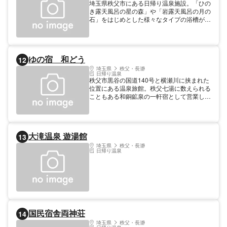
埼玉県秩父市にある日帰り温泉施設。「ひの
き露天風呂の星の森」や「岩露天風呂の月の
石」をはじめとした様々なタイプの浴槽があ
り、岩盤浴や溶岩浴、足湯を楽しむことがで
きる。ほかにも貸切で利用する露天風呂が3
室あり、家族連れやカップルに人気。売店で
は秩父の特産品や地酒、シフォンケーキや杏
ゆの宿 和どう
12
仁豆腐などの手作りスイーツを購入すること
もできる。
埼玉県
秩父・長瀞
日帰り温泉
秩父市黒谷の国道140号と横瀬川に挟まれた
位置にある温泉旅館。秩父七湯に数えられる
こともある和銅鉱泉の一軒宿として営業して
おり、日帰り入浴もできる。武田信玄の時代
からの長い歴史をもち古来から眼病や切傷に
効く“薬師の湯”と言われた和銅鉱泉を、秩父
蛇紋石の岩風呂や檜風呂、露天風呂などで堪
大滝温泉 遊湯館
13
能できる。貸切風呂に加えて貸切岩盤浴も用
意。玄関横にはこの地にゆかりを持つ貨幣・
埼玉県
秩父・長瀞
日帰り温泉
和同開珎のモニュメントも置かれている。
国民宿舎両神荘
14
埼玉県
秩父・長瀞