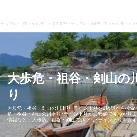
･ライン下り
川下り･ライン下り
四国 川下り･ライン下り
徳島県 川下り･ライン下り
大
大歩危・祖谷・剣山の
り
大歩危・祖谷・剣山の川下り･ライン下りを2店舗から検索
危・祖谷・剣山の川下り･ライン下りが最安値で見つかり
情報など、大歩危・祖谷・剣山で川下り･ライン下りを探