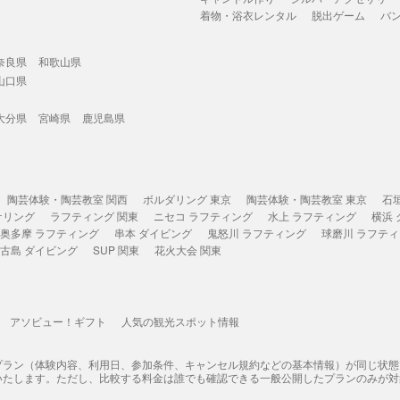
着物・浴衣レンタル
脱出ゲーム
バ
奈良県
和歌山県
山口県
大分県
宮崎県
鹿児島県
陶芸体験・陶芸教室 関西
ボルダリング 東京
陶芸体験・陶芸教室 東京
石
ケリング
ラフティング 関東
ニセコ ラフティング
水上 ラフティング
横浜
奥多摩 ラフティング
串本 ダイビング
鬼怒川 ラフティング
球磨川 ラフテ
古島 ダイビング
SUP 関東
花火大会 関東
アソビュー！ギフト
人気の観光スポット情報
プラン（体験内容、利用日、参加条件、キャンセル規約などの基本情報）が同じ状
いたします。ただし、比較する料金は誰でも確認できる一般公開したプランのみが対