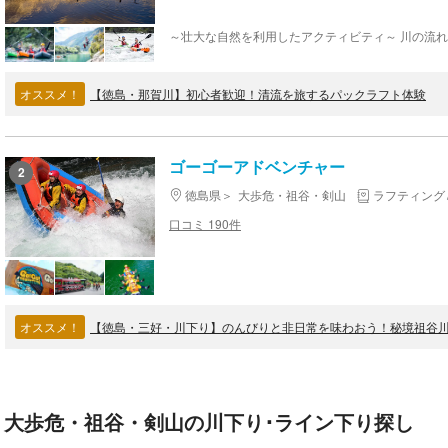
～壮大な自然を利用したアクティビティ～ 川の流
オススメ！
【徳島・那賀川】初心者歓迎！清流を旅するパックラフト体験
ゴーゴーアドベンチャー
2
徳島県
大歩危・祖谷・剣山
ラフティング
口コミ 190件
オススメ！
【徳島・三好・川下り】のんびりと非日常を味わおう！秘境祖谷
大歩危・祖谷・剣山の川下り･ライン下り探し