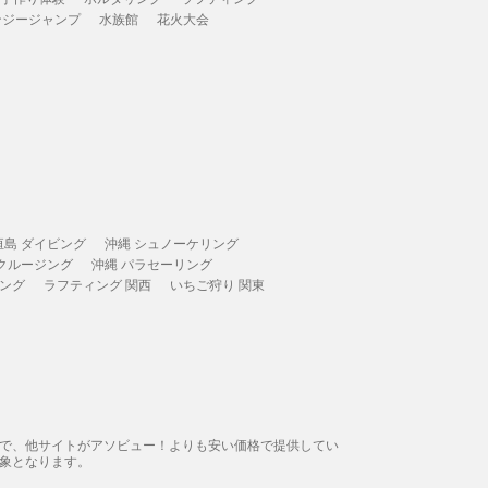
ンジージャンプ
水族館
花火大会
垣島 ダイビング
沖縄 シュノーケリング
 クルージング
沖縄 パラセーリング
ィング
ラフティング 関西
いちご狩り 関東
態で、他サイトがアソビュー！よりも安い価格で提供してい
象となります。