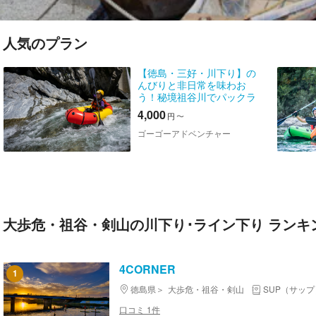
人気のプラン
【徳島・三好・川下り】の
んびりと非日常を味わお
う！秘境祖谷川でパックラ
フト☆
4,000
円
〜
ゴーゴーアドベンチャー
大歩危・祖谷・剣山の川下り･ライン下り ランキ
4CORNER
1
徳島県
大歩危・祖谷・剣山
SUP（サップ
口コミ 1件