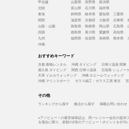
甲信越
山梨県
長野県
新潟県
北陸
富山県
石川県
福井県
東海
静岡県
岐阜県
愛知県
三重県
関西
滋賀県
京都府
大阪府
兵庫県
山陰・山陽
鳥取県
島根県
岡山県
広島県
四国
徳島県
香川県
愛媛県
高知県
九州
福岡県
佐賀県
長崎県
熊本県
沖縄
おすすめキーワード
京都 着物レンタル
沖縄 ダイビング
日帰り温泉 関東
屋久島 ダイビング
関西 日帰り温泉
石垣島 シュノー
天草 イルカウォッチング
沖縄 ホエールウォッチング
沖縄 マリンスポーツ
ガラス細工・ガラス工房 東京
宮
その他
ランキングから探す
拠点から探す
掲載お問い合わせ
※アソビュー！の最安値保証は、同一レジャー会社の提供
る場合に限り、差額の2倍のアソビュー！ポイントを付与