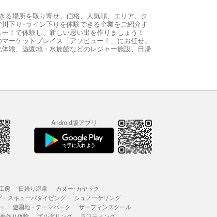
きる場所を取り寄せ、価格、人気順、エリア、ク
川下り･ライン下りを体験できる企業をご紹介す
ュー！で体験し、新しい思い出を作りましょう！
のマーケットプレイス「アソビュー！」にお任せ。
化体験、遊園地・水族館などのレジャー施設、日帰
Android版アプリ
工房
日帰り温泉
カヌー･カヤック
グ・スキューバダイビング
シュノーケリング
ー
遊園地・テーマパーク
サーフィンスクール
 手作り体験
ボルダリング
ラフティング