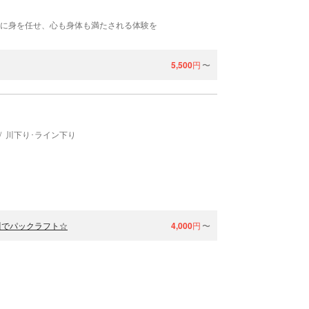
れに身を任せ、心も身体も満たされる体験を
5,500
円
〜
川下り･ライン下り
川でパックラフト☆
4,000
円
〜