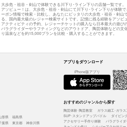
大歩危・祖谷・剣山で体験できる川下り･ライン下りの店舗一覧です。
アソビュー！は、大歩危・祖谷・剣山にて川下り･ライン下りが体験で
ーポン情報で検索・比較し、あなたにピッタリの大歩危・祖谷・剣山で
る、国内最大級のレジャー検索サイトです。記憶に残る経験をアソビ
アクティビティの予約、レジャーチケットの購入なら日本最大の遊び
パラグライダーやラフティングなどのアウトドア、陶芸体験などの文
り温泉などを約15,000プランを比較・購入することができます。
アプリをダウンロード
iPhone版アプリ
おすすめのジャンルから探す
陶芸体験･陶芸教室
ガラス細工･ガラス
SUP･スタンドアップパドル
ダイビン
山形県
福島県
アクセサリー手作り体験
パラグライダ
千葉県
東京都
神奈川県
キャンドル作り
シルバーアクセサリー