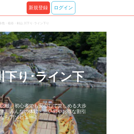
新規登録
ログイン
歩危・祖谷・剣山 川下り･ライン下り
川下り･ライン下
･比較。初心者でも安心して楽しめる大歩
ます。みんなの体験・思い出やお得な割引
すならアソビュー！