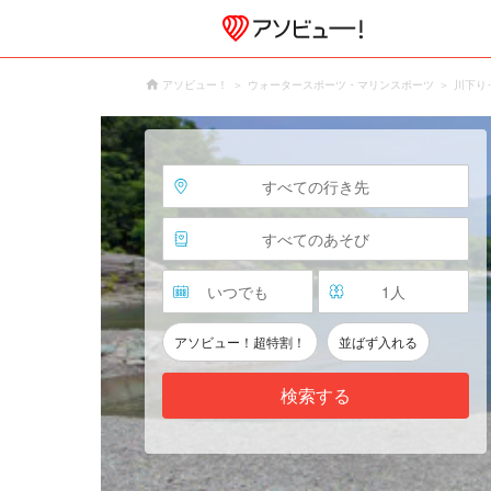
アソビュー！
ウォータースポーツ・マリンスポーツ
川下り
すべての行き先
すべてのあそび
いつでも
1
人
アソビュー！超特割！
並ばず入れる
検索する